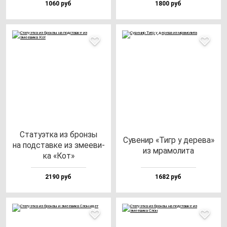
1060 руб
1800 руб
Ста­ту­эт­ка из брон­зы
Суве­нир «Тигр у де­ре­ва»
на под­став­ке из зме­еви­
из мра­мо­ли­та
ка «Кот»
2190 руб
1682 руб