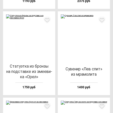
1193 руб
2375 руб
Ста­ту­эт­ка из брон­зы
Суве­нир «Лев спит»
на под­став­ке из зме­еви­
из мра­мо­ли­та
ка «Орел»
1750 руб
1400 руб