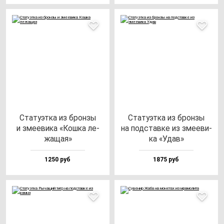
Ста­ту­эт­ка из брон­зы
Ста­ту­эт­ка из брон­зы
и зме­еви­ка «Кош­ка ле­
на под­став­ке из зме­еви­
жа­щая»
ка «Удав»
1250 руб
1875 руб