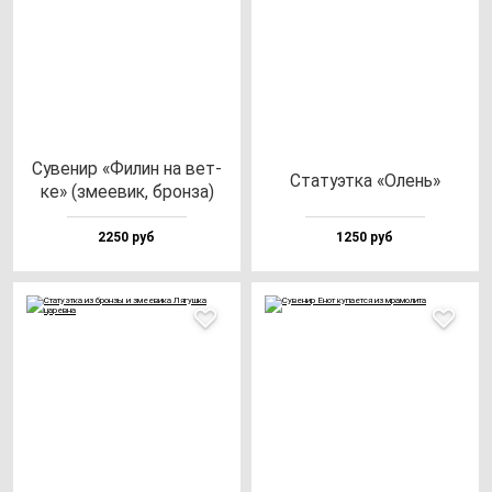
Суве­нир «Филин на вет­
Ста­ту­эт­ка «Олень»
ке» (зме­евик, брон­за)
2250 руб
1250 руб