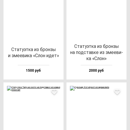
Ста­ту­эт­ка из брон­зы
Ста­ту­эт­ка из брон­зы
на под­став­ке из зме­еви­
и зме­еви­ка «Слон идет»
ка «Слон»
1500 руб
2000 руб