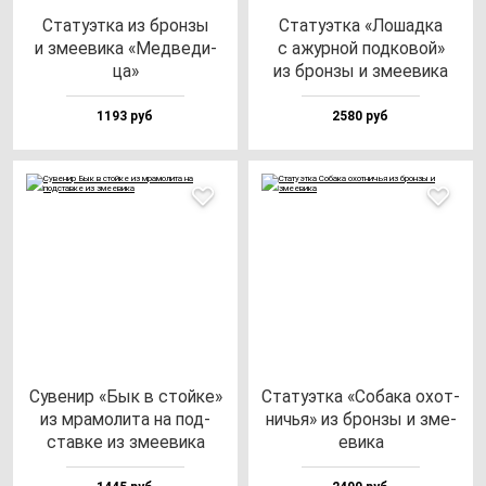
Ста­ту­эт­ка из брон­зы
Ста­ту­эт­ка «Лошад­ка
и зме­еви­ка «Мед­ве­ди­
с ажур­ной под­ко­вой»
ца»
из брон­зы и зме­еви­ка
1193 руб
2580 руб
Суве­нир «Бык в стой­ке»
Ста­ту­эт­ка «Соба­ка охот­
из мра­мо­ли­та на под­
ничья» из брон­зы и зме­
став­ке из зме­еви­ка
еви­ка