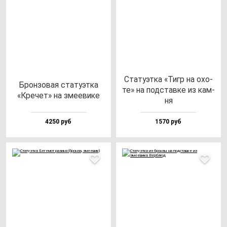
Ста­ту­эт­ка «Тигр на охо­
Брон­зо­вая ста­ту­эт­ка
те» на под­став­ке из кам­
«Кре­чет» на зме­еви­ке
ня
4250 руб
1570 руб