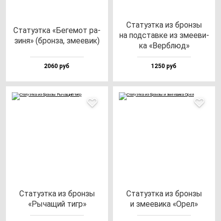
Ста­ту­эт­ка из брон­зы
Ста­ту­эт­ка «Беге­мот ра­
на под­став­ке из зме­еви­
зи­ня» (брон­за, зме­евик)
ка «Вер­блюд»
2060 руб
1250 руб
Ста­ту­эт­ка из брон­зы
Ста­ту­эт­ка из брон­зы
«Рыча­щий тигр»
и зме­еви­ка «Орел»