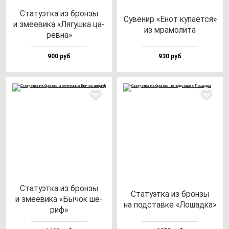
Ста­ту­эт­ка из брон­зы
Суве­нир «Енот ку­па­ет­ся»
и зме­еви­ка «Лягуш­ка ца­
из мра­мо­ли­та
рев­на»
900 руб
930 руб
Ста­ту­эт­ка из брон­зы
Ста­ту­эт­ка из брон­зы
и зме­еви­ка «Бычок ше­
на под­став­ке «Лошад­ка»
риф»