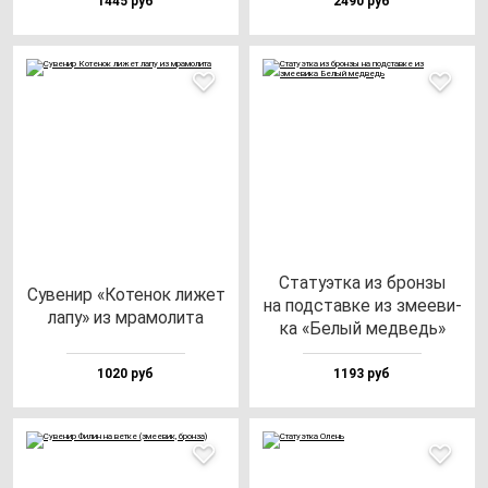
1445 руб
2490 руб
Ста­ту­эт­ка из брон­зы
Суве­нир «Коте­нок ли­жет
на под­став­ке из зме­еви­
ла­пу» из мра­мо­ли­та
ка «Белый мед­ведь»
1020 руб
1193 руб