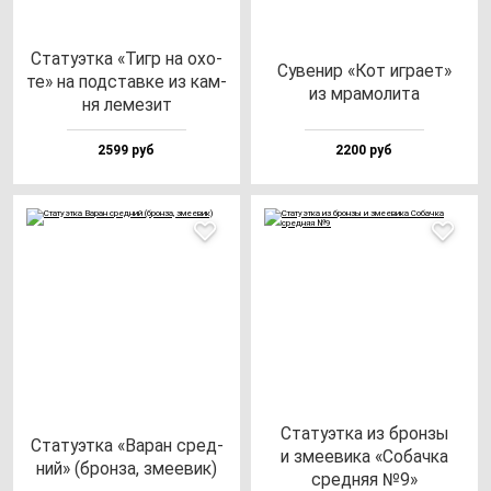
Ста­ту­эт­ка «Тигр на охо­
Суве­нир «Кот иг­ра­ет»
те» на под­став­ке из кам­
из мра­мо­ли­та
ня ле­ме­зит
2599 руб
2200 руб
Ста­ту­эт­ка из брон­зы
Ста­ту­эт­ка «Варан сред­
и зме­еви­ка «Собач­ка
ний» (брон­за, зме­евик)
сред­няя №9»