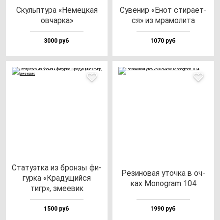
Скуль­пту­ра «Немец­кая
Суве­нир «Енот сти­ра­ет­
ов­чар­ка»
ся» из мра­мо­ли­та
3000 руб
1070 руб
Ста­ту­эт­ка из брон­зы фи­
Рези­но­вая уточ­ка в оч­
гур­ка «Кра­ду­щий­ся
ках Monog­ram 104
тигр», зме­евик
1500 руб
1990 руб