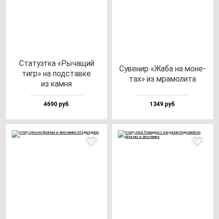
Ста­ту­эт­ка «Рыча­щий
Суве­нир «Жаба на мо­не­
тигр» на под­став­ке
тах» из мра­мо­ли­та
из кам­ня
4690 руб
1349 руб