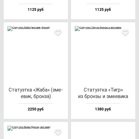
1125 руб
1125 руб
Ста­ту­эт­ка «Жаба» (зме­
Ста­ту­эт­ка «Тигр»
евик, брон­за)
из брон­зы и зме­еви­ка
2250 руб
1380 руб