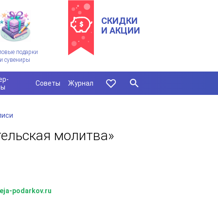
СКИДКИ
И АКЦИИ
ловые подарки
и сувениры
ер-
Советы
Журнал
сы
писи
тельская молитва»
eja-podarkov.ru