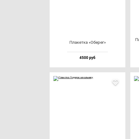
Пл
Пла­кет­ка «Обе­рег»
4500 руб