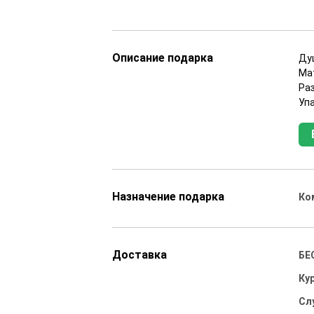
Описание подарка
Ду
Ма
Раз
Упа
Назначение подарка
Ко
Доставка
БЕ
Ку
Сл