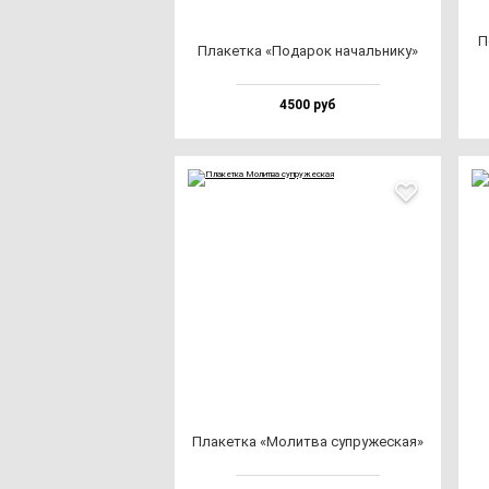
П
Пла­кет­ка «Пода­рок на­чаль­ни­ку»
4500 руб
Пла­кет­ка «Молит­ва суп­ру­жес­кая»