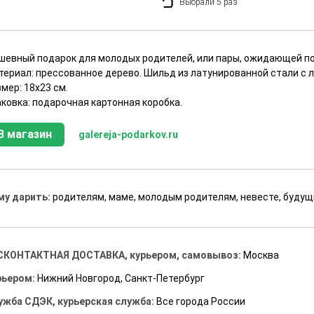
Выбрали 5 раз
шевный подарок для молодых родителей, или пары, ожидающей п
териал: прессованное дерево. Шильд из латунированной стали с л
мер: 18х23 см.
ковка: подарочная картонная коробка.
В магазин
galereja-podarkov.ru
му дарить:
родителям, маме, молодым родителям, невесте, буду
СКОНТАКТНАЯ ДОСТАВКА, курьером, самовывоз:
Москва
рьером:
Нижний Новгород, Санкт-Петербург
ужба СДЭК, курьерская служба:
Все города России