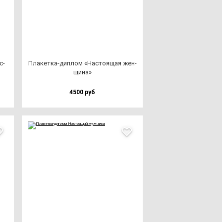
с­
Пла­кет­ка-дип­лом «Нас­то­ящая жен­
щи­на»
4500 руб