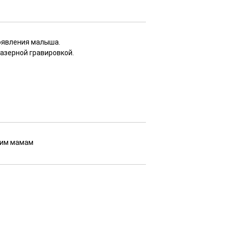
оявления малыша.
азерной гравировкой.
щим мамам