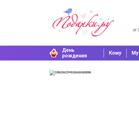
от 
День
Кому
Му
рождения