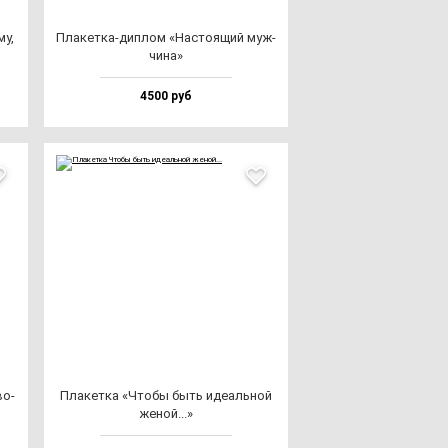
му,
Пла­кет­ка-дип­лом «Нас­то­ящий муж­
чи­на»
4500 руб
во­
Пла­кет­ка «Что­бы быть иде­аль­ной
же­ной...»