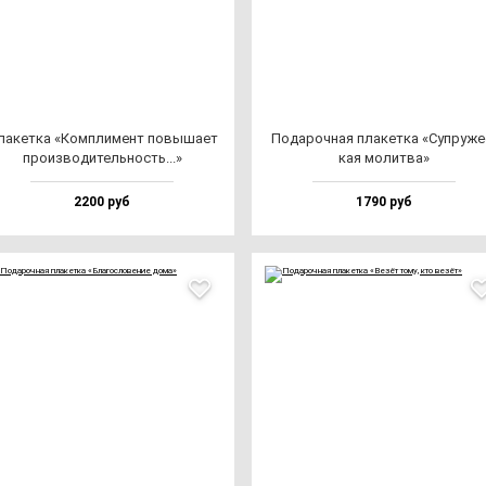
а­кет­ка «Ком­пли­мент по­вы­ша­ет
Пода­роч­ная пла­кет­ка «Суп­ру­же
про­из­во­ди­тель­ность...»
кая мо­лит­ва»
2200 руб
1790 руб