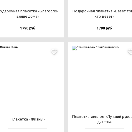
ода­роч­ная пла­кет­ка «Бла­гос­ло­
Пода­роч­ная пла­кет­ка «Везёт то­
ве­ние до­ма»
кто ве­зёт»
1790 руб
1790 руб
Пла­кет­ка-дип­лом «Луч­ший ру­ко­
Пла­кет­ка «Жизнь!»
ди­тель»