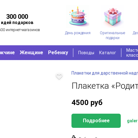
300 000
идей подарков
300 интернет-магазинов
День рождения
Оригинальные
Де
подарки
Маст
жчине
Женщине
Ребенку
Поводы
Каталог
клас
Плакетки для дарственной над
Плакетка «Роди
4500
руб
Подробнее
galer