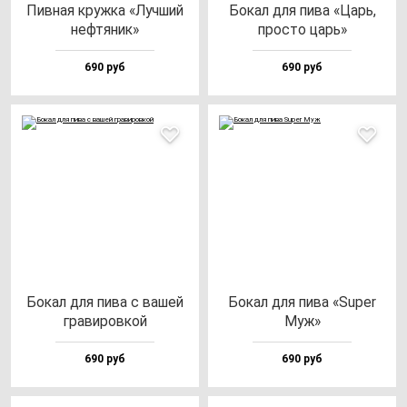
Пив­ная круж­ка «Луч­ший
Бокал для пи­ва «Царь,
неф­тя­ник»
прос­то царь»
690 руб
690 руб
Бокал для пи­ва с ва­шей
Бокал для пи­ва «Super
гра­ви­ров­кой
Муж»
690 руб
690 руб