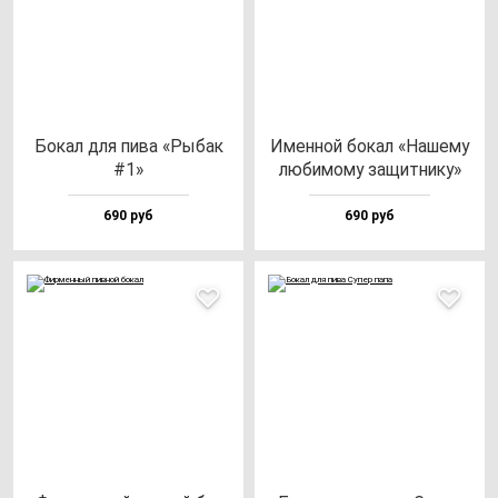
Бокал для пи­ва «Рыбак
Имен­ной бо­кал «Наше­му
#1»
лю­би­мо­му за­щит­ни­ку»
690 руб
690 руб