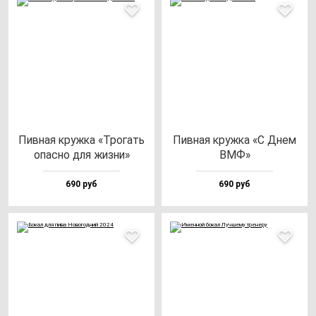
Пив­ная круж­ка «Тро­гать
Пив­ная круж­ка «С Днем
опас­но для жиз­ни»
ВМФ»
690 руб
690 руб