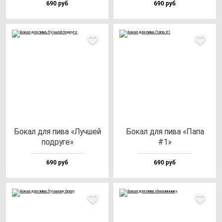
690 руб
690 руб
Бокал для пи­ва «Луч­шей
Бокал для пи­ва «Папа
под­ру­ге»
#1»
690 руб
690 руб