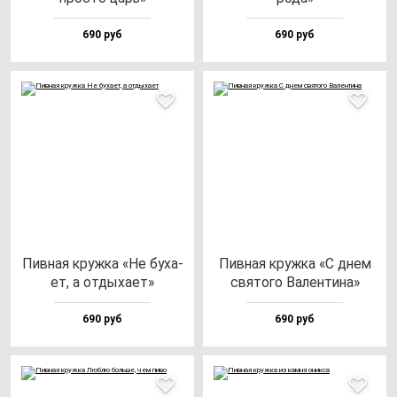
690 руб
690 руб
Пив­ная круж­ка «Не бу­ха­
Пив­ная круж­ка «С днем
ет, а от­ды­ха­ет»
свя­то­го Вален­ти­на»
690 руб
690 руб