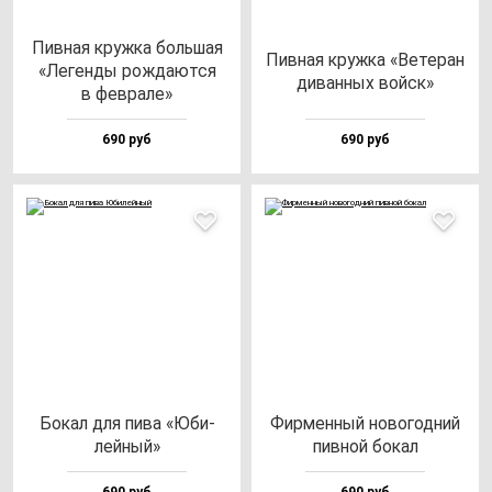
Пив­ная круж­ка боль­шая
Пив­ная круж­ка «Вете­ран
«Леген­ды рож­да­ют­ся
ди­ван­ных вой­ск»
в фев­ра­ле»
690 руб
690 руб
Бокал для пи­ва «Юби­
Фир­мен­ный но­во­год­ний
лей­ный»
пив­ной бо­кал