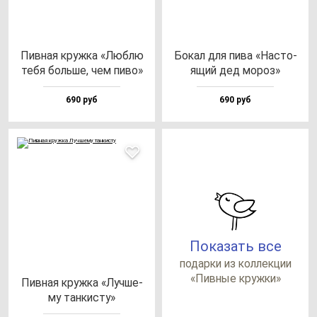
Пив­ная круж­ка «Люб­лю
Бокал для пи­ва «Нас­то­
те­бя боль­ше, чем пи­во»
ящий дед мо­роз»
690 руб
690 руб
Показать все
по­дар­ки из кол­лек­ции
«Пив­ные круж­ки»
Пив­ная круж­ка «Луч­ше­
му тан­кис­ту»