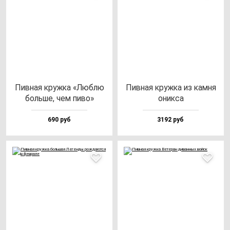
Пив­ная круж­ка «Люб­лю
Пив­ная круж­ка из кам­ня
боль­ше, чем пи­во»
оник­са
690 руб
3192 руб