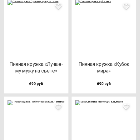
Пив­ная круж­ка «Луч­ше­
Пив­ная круж­ка «Кубок
му му­жу на све­те»
ми­ра»
690 руб
690 руб