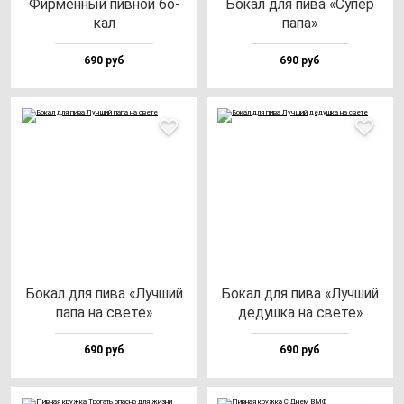
Фир­мен­ный пив­ной бо­
Бокал для пи­ва «Супер
кал
па­па»
690 руб
690 руб
Бокал для пи­ва «Луч­ший
Бокал для пи­ва «Луч­ший
па­па на све­те»
де­душ­ка на све­те»
690 руб
690 руб