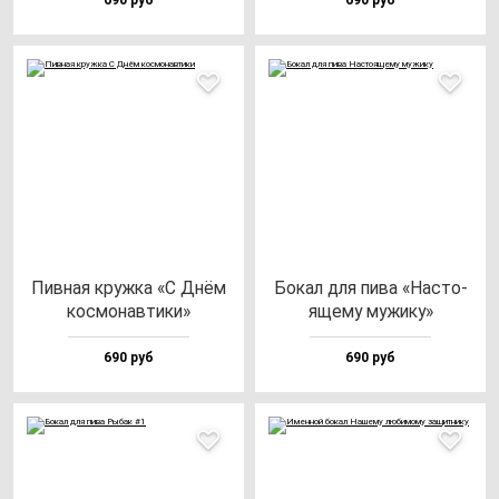
690 руб
690 руб
Пив­ная круж­ка «С Днём
Бокал для пи­ва «Нас­то­
кос­мо­нав­ти­ки»
яще­му му­жи­ку»
690 руб
690 руб