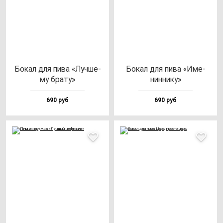
Бокал для пи­ва «Луч­ше­
Бокал для пи­ва «Име­
му бра­ту»
нин­ни­ку»
690 руб
690 руб