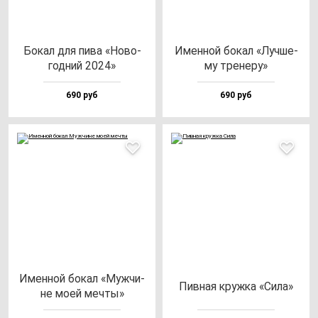
Бокал для пи­ва «Ново­
Имен­ной бо­кал «Луч­ше­
год­ний 2024»
му тре­не­ру»
690 руб
690 руб
Имен­ной бо­кал «Муж­чи­
Пив­ная круж­ка «Сила»
не моей меч­ты»