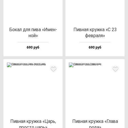
Бокал для пи­ва «Имен­
Пив­ная круж­ка «С 23
ной»
фев­ра­ля»
690 руб
690 руб
Пив­ная круж­ка «Царь,
Пив­ная круж­ка «Гла­ва
прос­то царь»
ро­да»