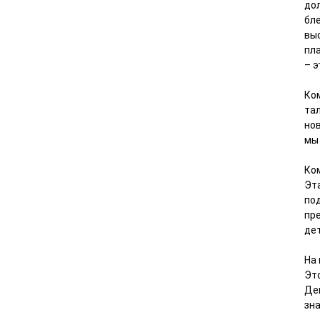
до
бл
вы
пл
– э
Ко
та
но
мы
Ко
Эта
под
пр
де
На 
Это
Де
зн