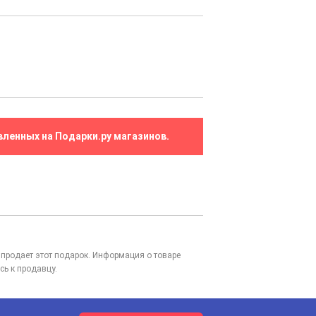
вленных на Подарки.ру магазинов.
то продает этот подарок. Информация о товаре
сь к продавцу.