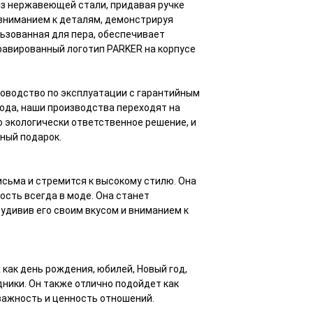
из нержавеющей стали, придавая ручке
 вниманием к деталям, демонстрируя
ьзованная для пера, обеспечивает
равированный логотип PARKER на корпусе
ководство по эксплуатации с гарантийным
года, наши производства переходят на
о экологически ответственное решение, и
ьный подарок.
исьма и стремится к высокому стилю. Она
ость всегда в моде. Она станет
 удивив его своим вкусом и вниманием к
 как день рождения, юбилей, Новый год,
ники. Он также отлично подойдет как
 важность и ценность отношений.