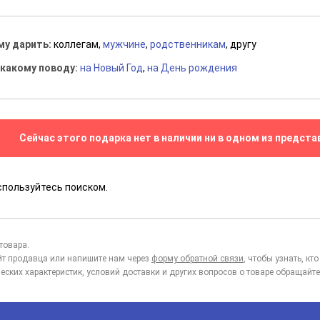
му дарить:
коллегам,
мужчине
,
родственникам
, другу
 какому поводу:
на Новый Год
,
на День рождения
Сейчас этого подарка нет в наличии ни в одном из предста
спользуйтесь поиском.
товара.
йт продавца или напишите нам через
форму обратной связи
, чтобы узнать, к
еских характеристик, условий доставки и других вопросов о товаре обращайте