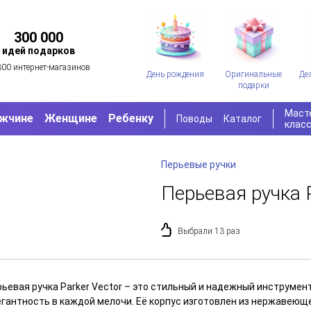
300 000
идей подарков
300 интернет-магазинов
День рождения
Оригинальные
Де
подарки
Маст
жчине
Женщине
Ребенку
Поводы
Каталог
клас
Перьевые ручки
Перьевая ручка P
Выбрали 13 раз
ьевая ручка Parker Vector – это стильный и надежный инструмент 
егантность в каждой мелочи. Её корпус изготовлен из нержавеющ