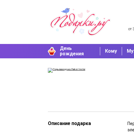
от 
День
Кому
Му
рождения
Описание подарка
Пер
эл