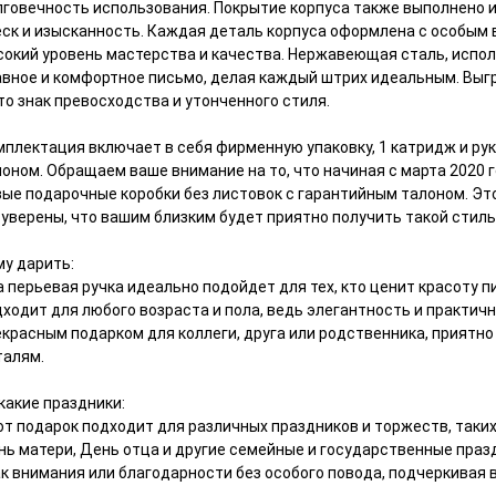
лговечность использования. Покрытие корпуса также выполнено 
еск и изысканность. Каждая деталь корпуса оформлена с особым
сокий уровень мастерства и качества. Нержавеющая сталь, испол
авное и комфортное письмо, делая каждый штрих идеальным. Выг
то знак превосходства и утонченного стиля.
мплектация включает в себя фирменную упаковку, 1 катридж и ру
лоном. Обращаем ваше внимание на то, что начиная с марта 2020 
вые подарочные коробки без листовок с гарантийным талоном. Эт
 уверены, что вашим близким будет приятно получить такой стил
му дарить:
 перьевая ручка идеально подойдет для тех, кто ценит красоту п
ходит для любого возраста и пола, ведь элегантность и практичн
екрасным подарком для коллеги, друга или родственника, приятно
талям.
какие праздники:
т подарок подходит для различных праздников и торжеств, таких
нь матери, День отца и другие семейные и государственные празд
ак внимания или благодарности без особого повода, подчеркивая