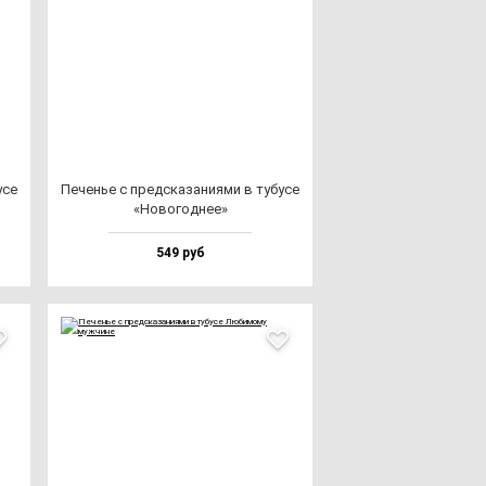
­се
Печенье с пред­ска­за­ни­ями в ту­бу­се
«Ново­год­нее»
549 руб