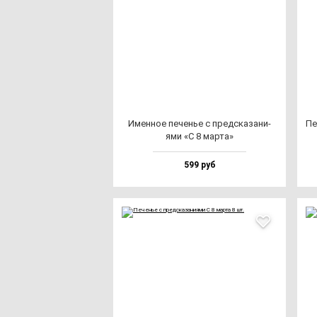
Имен­ное пе­ченье с пред­ска­за­ни­
Пе
ями «С 8 мар­та»
599 руб