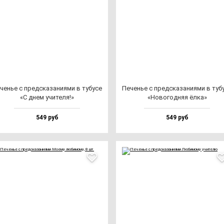
ченье с пред­ска­за­ни­ями в ту­бу­се
Печенье с пред­ска­за­ни­ями в ту­бу
«С днем учи­те­ля!»
«Ново­год­няя ёл­ка»
549 руб
549 руб