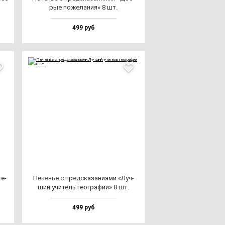
рые по­же­ла­ния» 8 шт.
499 руб
те­
Печенье с пред­ска­за­ни­ями «Луч­
ший учи­тель ге­ог­ра­фии» 8 шт.
499 руб