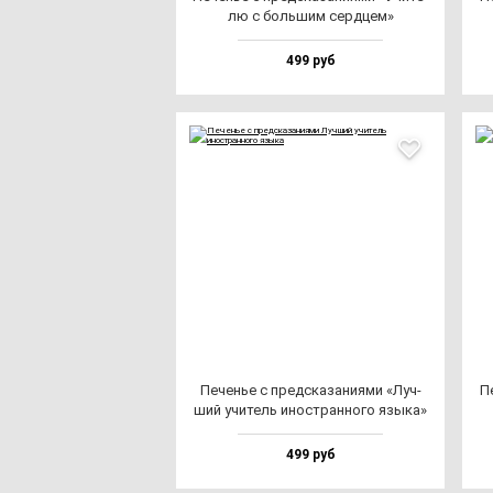
лю с боль­шим сер­дцем»
499 руб
Печенье с пред­ска­за­ни­ями «Луч­
П
ший учи­тель инос­тран­но­го язы­ка»
499 руб