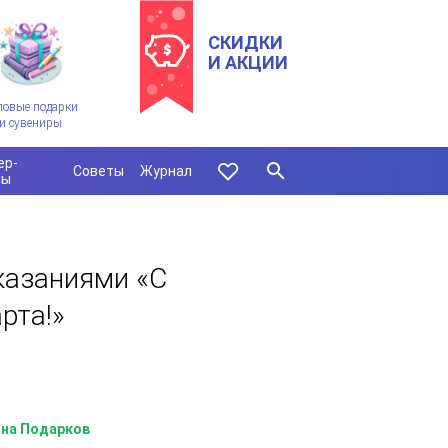
СКИДКИ
И АКЦИИ
ловые подарки
и сувениры
ер-
Советы
Журнал
сы
казаниями «С
рта!»
на Подарков