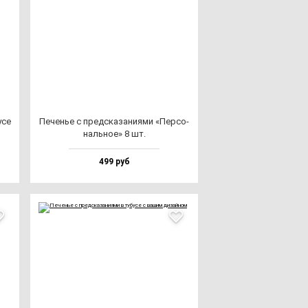
­се
Печенье с пред­ска­за­ни­ями «Пер­со­
наль­ное» 8 шт.
499 руб