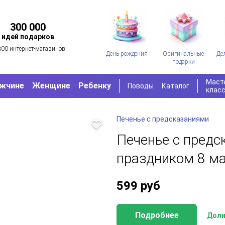
300 000
идей подарков
300 интернет-магазинов
День рождения
Оригинальные
Де
подарки
Маст
жчине
Женщине
Ребенку
Поводы
Каталог
клас
Печенье с предсказаниями
Печенье с предс
праздником 8 ма
599
руб
Подробнее
Доли