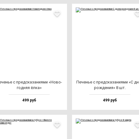
еченье с пред­ска­за­ни­ями «Ново­
Печенье с пред­ска­за­ни­ями «С д
год­няя ёл­ка»
рож­де­ния» 8 шт.
499 руб
499 руб