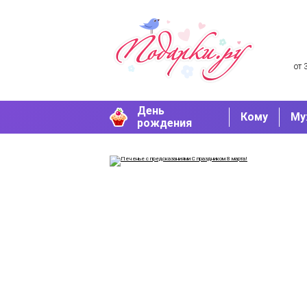
от 
День
Кому
Му
рождения