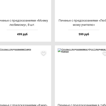
ченье с пред­ска­за­ни­ями «Моему
Печенье с пред­ска­за­ни­ями «Лю
лю­би­мо­му», 8 шт.
мо­му учи­те­лю»
499 руб
599 руб
ченье с пред­ска­за­ни­ями «8 мар­
Печенье с пред­ска­за­ни­ями в ту­бу