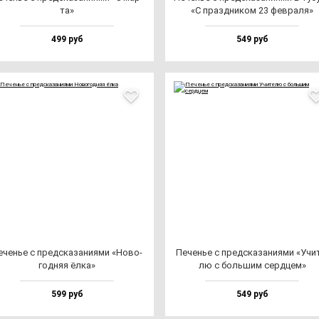
та»
«С праз­дни­ком 23 фев­ра­ля»
499 руб
549 руб
еченье с пред­ска­за­ни­ями «Ново­
Печенье с пред­ска­за­ни­ями «Учи­
год­няя ёл­ка»
лю с боль­шим сер­дцем»
599 руб
549 руб