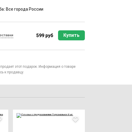
ба:
Все города России
Купить
599 руб
оставки
то продает этот подарок. Информация о товаре
сь к продавцу.