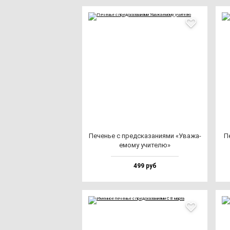
Печенье с пред­ска­за­ни­ями «Ува­жа­
П
емо­му учи­те­лю»
499 руб