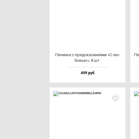
Печенье с пред­ска­за­ни­ями «С лю­
Пе
бовью», 8 шт.
499 руб