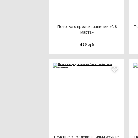
Печенье с пред­ска­за­ни­ями «С 8
Пе
мар­та»
499 руб
Печенье с пред­ска­за­ни­ями «Учи­те­
Пе