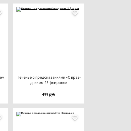
нем
Печенье с пред­ска­за­ни­ями «С праз­
дни­ком 23 фев­ра­ля»
499 руб