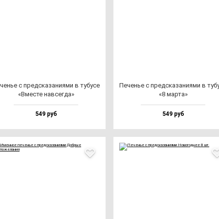
ченье с пред­ска­за­ни­ями в ту­бу­се
Печенье с пред­ска­за­ни­ями в ту­бу
«Вмес­те нав­сег­да»
«8 мар­та»
549 руб
549 руб