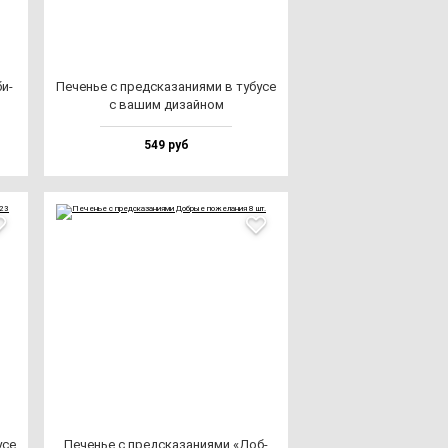
би­
Печенье с пред­ска­за­ни­ями в ту­бу­се
с ва­шим ди­зай­ном
549 руб
­се
Печенье с пред­ска­за­ни­ями «Доб­