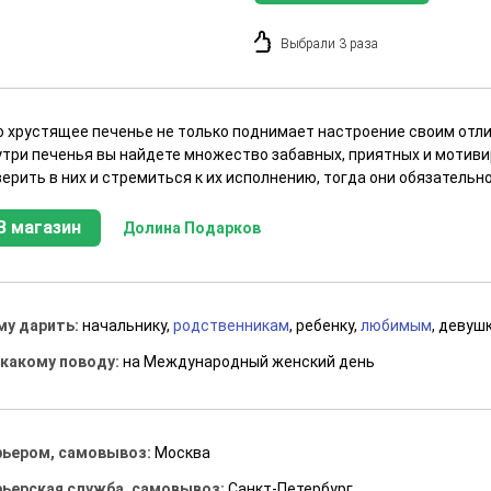
Выбрали 3 раза
о хрустящее печенье не только поднимает настроение своим отли
утри печенья вы найдете множество забавных, приятных и мотив
ерить в них и стремиться к их исполнению, тогда они обязательно
В магазин
Долина Подарков
му дарить:
начальнику,
родственникам
, ребенку,
любимым
, девуш
 какому поводу:
на Международный женский день
рьером, самовывоз:
Москва
рьерская служба, самовывоз:
Санкт-Петербург