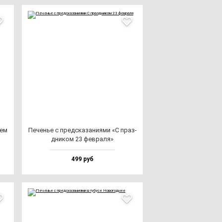
нем
Печенье с пред­ска­за­ни­ями «С праз­
дни­ком 23 фев­ра­ля»
499 руб