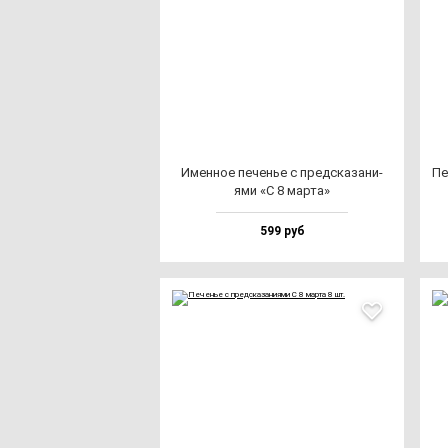
Имен­ное пе­ченье с пред­ска­за­ни­
Пе
ями «С 8 мар­та»
599 руб