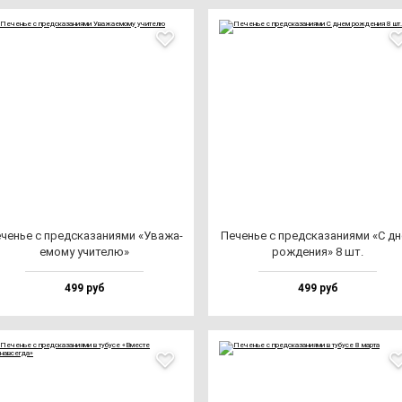
ченье с пред­ска­за­ни­ями «Ува­жа­
Печенье с пред­ска­за­ни­ями «С д
емо­му учи­те­лю»
рож­де­ния» 8 шт.
499 руб
499 руб