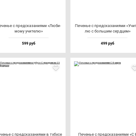
ченье с пред­ска­за­ни­ями «Люби­
Печенье с пред­ска­за­ни­ями «Учи­
мо­му учи­те­лю»
лю с боль­шим сер­дцем»
599 руб
499 руб
ченье с пред­ска­за­ни­ями в ту­бу­се
Печенье с пред­ска­за­ни­ями «С 