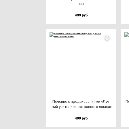
та»
499 руб
Печенье с пред­ска­за­ни­ями «Луч­
П
ший учи­тель инос­тран­но­го язы­ка»
499 руб