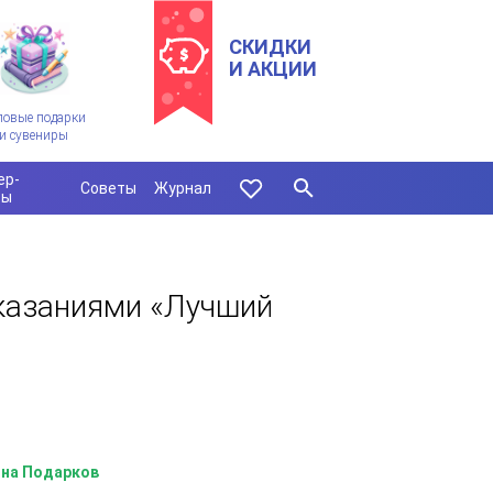
СКИДКИ
И АКЦИИ
ловые подарки
и сувениры
ер-
Советы
Журнал
сы
сказаниями «Лучший
на Подарков