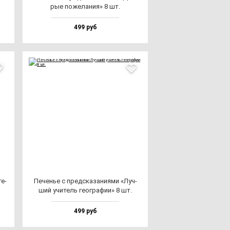
рые по­же­ла­ния» 8 шт.
499 руб
те­
Печенье с пред­ска­за­ни­ями «Луч­
ший учи­тель ге­ог­ра­фии» 8 шт.
499 руб