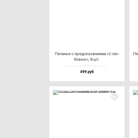
Печенье с пред­ска­за­ни­ями «С лю­
Пе
бовью», 8 шт.
499 руб