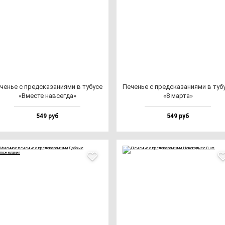
ченье с пред­ска­за­ни­ями в ту­бу­се
Печенье с пред­ска­за­ни­ями в ту­бу
«Вмес­те нав­сег­да»
«8 мар­та»
549 руб
549 руб