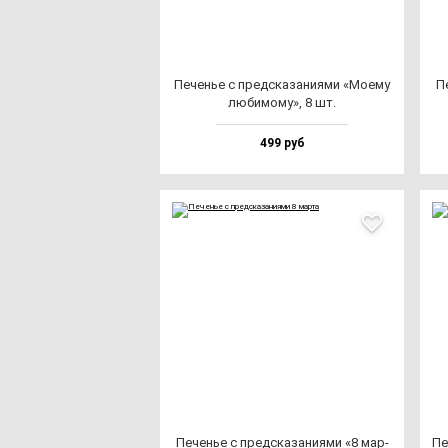
Печенье с пред­ска­за­ни­ями «Моему
Пе
лю­би­мо­му», 8 шт.
499 руб
Печенье с пред­ска­за­ни­ями «8 мар­
Пе