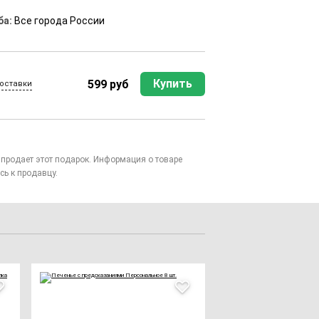
ба:
Все города России
Купить
599 руб
оставки
то продает этот подарок. Информация о товаре
сь к продавцу.