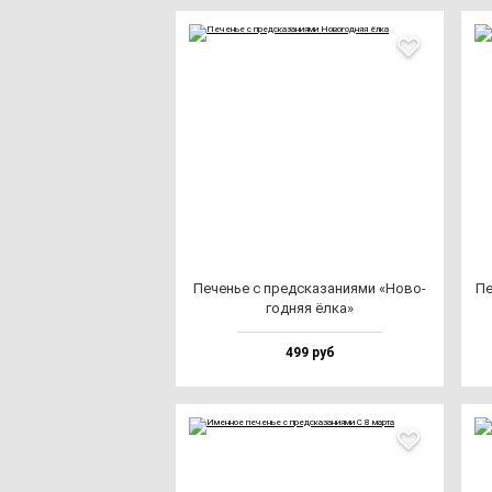
Печенье с пред­ска­за­ни­ями «Ново­
Пе
год­няя ёл­ка»
499 руб