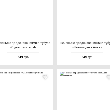
ченье с пред­ска­за­ни­ями в ту­бу­се
Печенье с пред­ска­за­ни­ями в ту­бу
«С днем учи­те­ля!»
«Ново­год­няя ёл­ка»
549 руб
549 руб