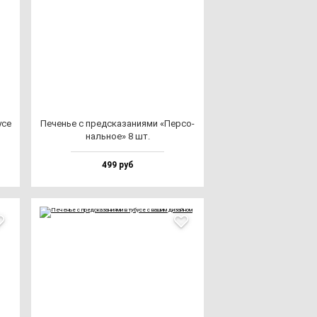
­се
Печенье с пред­ска­за­ни­ями «Пер­со­
наль­ное» 8 шт.
499 руб