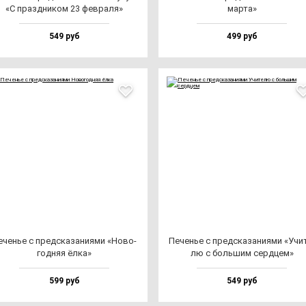
«С праз­дни­ком 23 фев­ра­ля»
мар­та»
549 руб
499 руб
еченье с пред­ска­за­ни­ями «Ново­
Печенье с пред­ска­за­ни­ями «Учи­
год­няя ёл­ка»
лю с боль­шим сер­дцем»
599 руб
549 руб