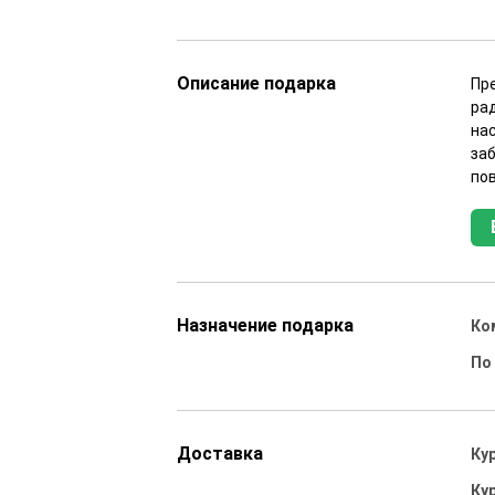
Описание подарка
Пр
ра
на
за
пов
Назначение подарка
Ко
По
Доставка
Ку
Ку