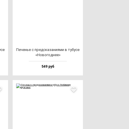
­се
Печенье с пред­ска­за­ни­ями в ту­бу­се
«Ново­год­нее»
549 руб