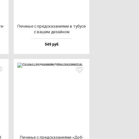
те­
Печенье с пред­ска­за­ни­ями в ту­бу­се
с ва­шим ди­зай­ном
549 руб
8
Печенье с пред­ска­за­ни­ями «Доб­