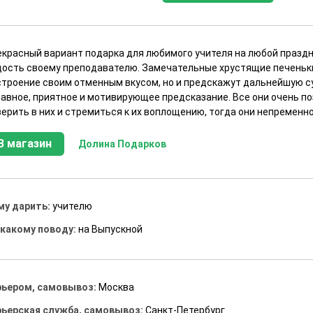
екрасный вариант подарка для любимого учителя на любой праздн
дость своему преподавателю. Замечательные хрустящие печеньки
строение своим отменным вкусом, но и предскажут дальнейшую с
бавное, приятное и мотивирующее предсказание. Все они очень п
ерить в них и стремиться к их воплощению, тогда они непременно
В магазин
Долина Подарков
му дарить:
учителю
 какому поводу:
на Выпускной
рьером, самовывоз:
Москва
рьерская служба, самовывоз:
Санкт-Петербург