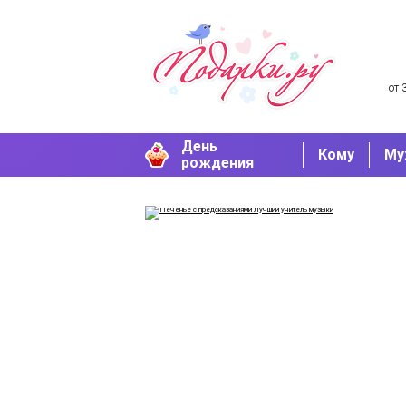
от 
День
Кому
Му
рождения