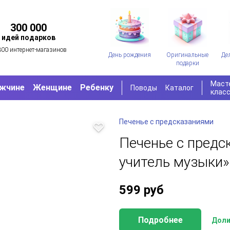
300 000
идей подарков
300 интернет-магазинов
День рождения
Оригинальные
Де
подарки
Маст
жчине
Женщине
Ребенку
Поводы
Каталог
клас
Печенье с предсказаниями
Печенье с пред
учитель музыки»
599
руб
Подробнее
Доли