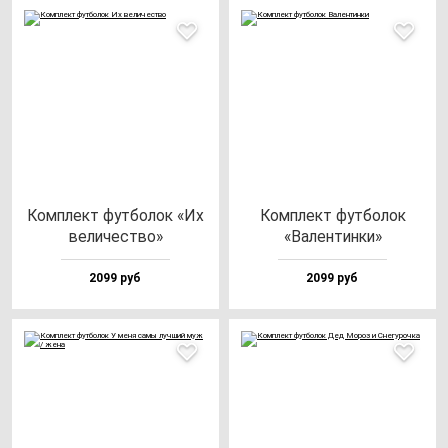
Ком­плект фут­бо­лок «Их
Ком­плект фут­бо­лок
ве­ли­чес­тво»
«Вален­тин­ки»
2099 руб
2099 руб