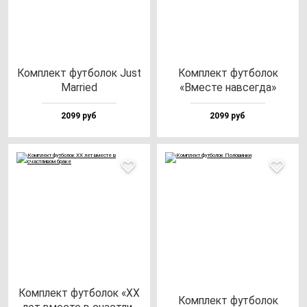
Ком­плект фут­бо­лок Just
Ком­плект фут­бо­лок
Mar­ri­ed
«Вмес­те нав­сег­да»
2099 руб
2099 руб
Ком­плект фут­бо­лок «ХХ
Ком­плект фут­бо­лок