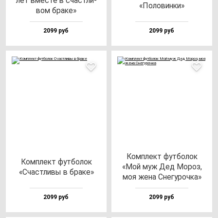
лет вмес­те в счас­тли­
«Поло­вин­ки»
вом бра­ке»
2099 руб
2099 руб
Ком­плект фут­бо­лок
Ком­плект фут­бо­лок
«Мой муж Дед Мороз,
«Счас­тли­вы в бра­ке»
моя же­на Сне­гу­роч­ка»
2099 руб
2099 руб