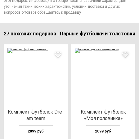
этот подарок. Информация о товаре носит справочный характер. Для
уточнения технических характеристик, условий доставки и других
вопросов о товаре обращайтесь к продавцу.
27 похожих подарков | Парные футболки и толстовки
Ком­плект фут­бо­лок Dre­
Ком­плект фут­бо­лок
am te­am
«Моя по­ло­вин­ка»
2099 руб
2099 руб