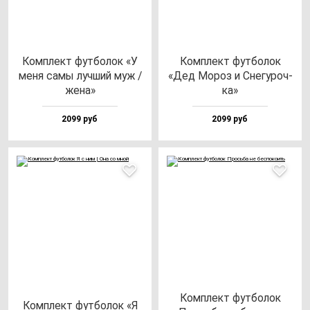
Ком­плект фут­бо­лок «У
Ком­плект фут­бо­лок
ме­ня са­мы луч­ший муж /
«Дед Мороз и Сне­гу­роч­
же­на»
ка»
2099 руб
2099 руб
Ком­плект фут­бо­лок
Ком­плект фут­бо­лок «Я