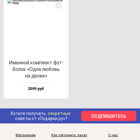
Имен­ной ком­плект фут­
бо­лок «Одна лю­бовь
на дво­их»
2099 руб
Хотите получать
секретные
ПОДПИШИТЕСЬ
советы от «Подарки.ру»?
Магазинам
Как оформить заказ
О нас