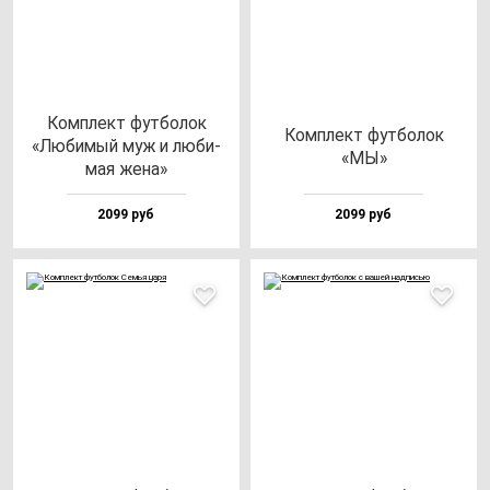
Ком­плект фут­бо­лок
Ком­плект фут­бо­лок
«Люби­мый муж и лю­би­
«МЫ»
мая же­на»
2099 руб
2099 руб