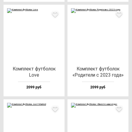
Ком­плект фут­бо­лок
Ком­плект фут­бо­лок
Love
«Роди­те­ли с 2023 го­да»
2099 руб
2099 руб