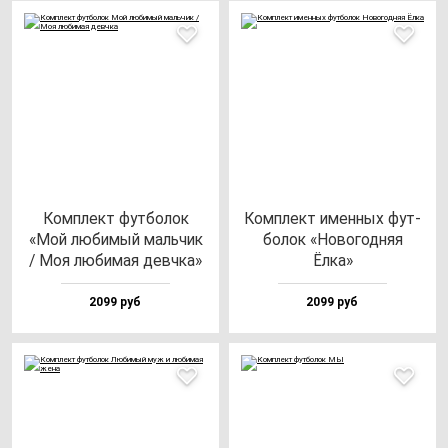
Ком­плект фут­бо­лок
Ком­плект имен­ных фут­
«Мой лю­би­мый маль­чик
бо­лок «Ново­год­няя
/ Моя лю­би­мая дев­чка»
Ёлка»
2099 руб
2099 руб