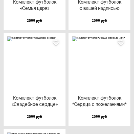
Ком­плект фут­бо­лок
Ком­плект фут­бо­лок
«Семья ца­ря»
с ва­шей над­писью
2099 руб
2099 руб
Ком­плект фут­бо­лок
Ком­плект фут­бо­лок
«Сва­деб­ное сер­дце»
*Сер­дца с по­же­ла­ни­ями*
2099 руб
2099 руб