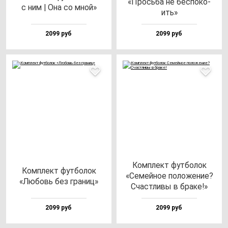
«Прось­ба не бес­по­ко­
с ним | Она со мной»
ить»
2099 руб
2099 руб
Ком­плект фут­бо­лок
Ком­плект фут­бо­лок
«Семей­ное по­ло­же­ние?
«Любовь без гра­ниц»
Счас­тли­вы в бра­ке!»
2099 руб
2099 руб