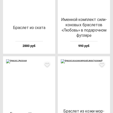
Имен­ной ком­плект си­ли­
ко­но­вых брас­ле­тов
Брас­лет из ска­та
«Любовь» в по­да­роч­ном
фут­ля­ре
2880 руб
990 руб
Брас­лет из ко­жи мор­