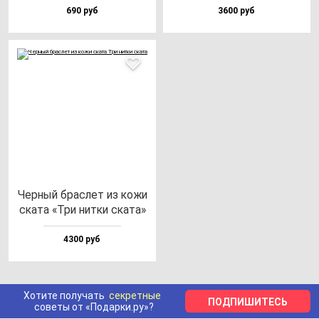
690 руб
3600 руб
Чер­ный брас­лет из ко­жи
ска­та «Три нит­ки ска­та»
4300 руб
Хотите получать
секретные
ПОДПИШИТЕСЬ
советы от «Подарки.ру»?