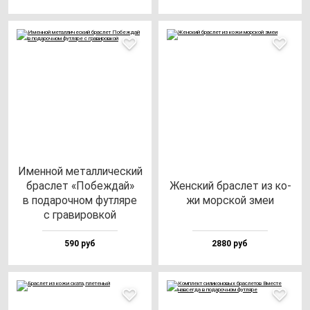
Имен­ной ме­тал­ли­чес­кий
брас­лет «Побеж­дай»
Жен­ский брас­лет из ко­
в по­да­роч­ном фут­ля­ре
жи мор­ской змеи
с гра­ви­ров­кой
590 руб
2880 руб