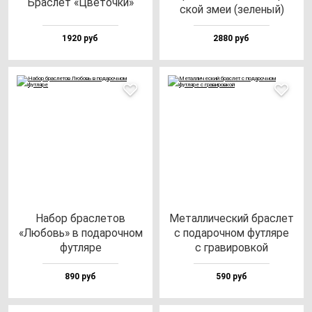
Брас­лет «Цве­точ­ки»
ской змеи (зе­ле­ный)
1920 руб
2880 руб
Набор брас­ле­тов
Метал­ли­чес­кий брас­лет
«Любовь» в по­да­роч­ном
с по­да­роч­ном фут­ля­ре
фут­ля­ре
с гра­ви­ров­кой
890 руб
590 руб