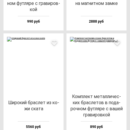
ном фут­ля­ре с гра­ви­ров­
на маг­нит­ном зам­ке
кой
990 руб
2888 руб
Ком­плект ме­тал­ли­чес­
Широ­кий брас­лет из ко­
ких брас­ле­тов в по­да­
жи ска­та
роч­ном фут­ля­ре с ва­шей
гра­ви­ров­кой
5560 руб
890 руб