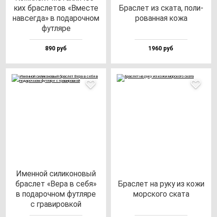
ких брас­ле­тов «Вмес­те
Брас­лет из ска­та, по­ли­
нав­сег­да» в по­да­роч­ном
ро­ван­ная ко­жа
фут­ля­ре
890 руб
1960 руб
Имен­ной си­ли­ко­но­вый
брас­лет «Вера в се­бя»
Брас­лет на ру­ку из ко­жи
в по­да­роч­ном фут­ля­ре
мор­ско­го ска­та
с гра­ви­ров­кой