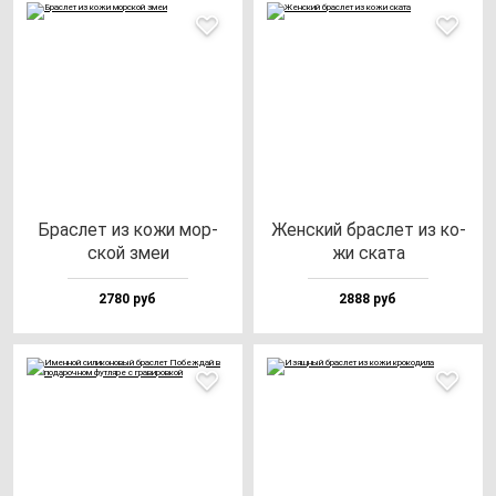
Брас­лет из ко­жи мор­
Жен­ский брас­лет из ко­
ской змеи
жи ска­та
2780 руб
2888 руб