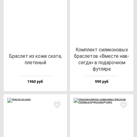
Ком­плект си­ли­ко­но­вых
Брас­лет из ко­жи ска­та,
брас­ле­тов «Вмес­те нав­
пле­те­ный
сег­да» в по­да­роч­ном
фут­ля­ре
1960 руб
990 руб