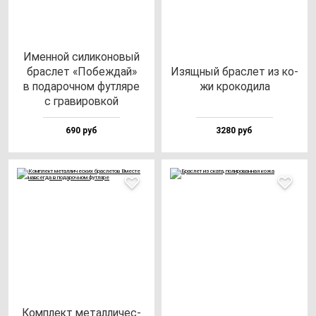
Имен­ной си­ли­ко­но­вый
брас­лет «Побеж­дай»
Изящ­ный брас­лет из ко­
в по­да­роч­ном фут­ля­ре
жи кро­ко­ди­ла
с гра­ви­ров­кой
690 руб
3280 руб
Ком­плект ме­тал­ли­чес­