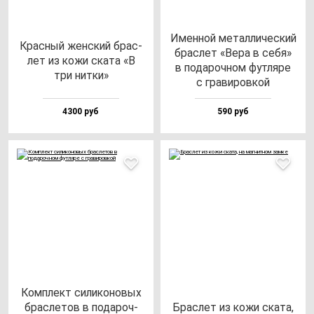
Имен­ной ме­тал­ли­чес­кий
Крас­ный жен­ский брас­
брас­лет «Вера в се­бя»
лет из ко­жи ска­та «В
в по­да­роч­ном фут­ля­ре
три нит­ки»
с гра­ви­ров­кой
4300 руб
590 руб
Ком­плект си­ли­ко­но­вых
брас­ле­тов в по­да­роч­
Брас­лет из ко­жи ска­та,