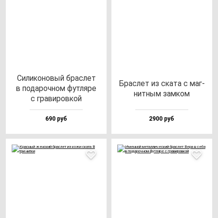
Сили­ко­но­вый брас­лет
Брас­лет из ска­та c маг­
в по­да­роч­ном фут­ля­ре
нит­ным зам­ком
с гра­ви­ров­кой
690 руб
2900 руб