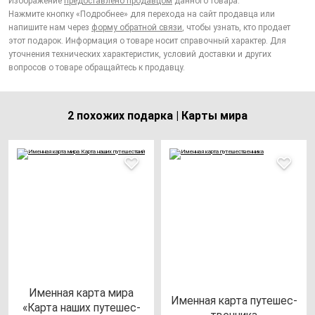
Изображение
предоставлено продавцом
данного товара.
Нажмите кнопку «Подробнее» для перехода на сайт продавца или
напишите нам через
форму обратной связи
, чтобы узнать, кто продает
этот подарок. Информация о товаре носит справочный характер. Для
уточнения технических характеристик, условий доставки и других
вопросов о товаре обращайтесь к продавцу.
2 похожих подарка | Карты мира
Имен­ная кар­та ми­ра
Имен­ная кар­та пу­те­шес­
«Кар­та на­ших пу­те­шес­