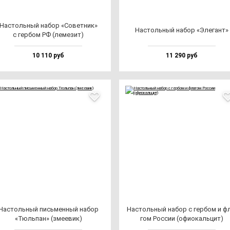
Нас­толь­ный на­бор «Совет­ник»
Нас­толь­ный на­бор «Эле­гант»
с гер­бом РФ (ле­ме­зит)
10 110 руб
11 290 руб
Нас­толь­ный пись­мен­ный на­бор
Нас­толь­ный на­бор с гер­бом и ф
«Тюль­пан» (зме­евик)
гом Рос­сии (офи­окаль­цит)