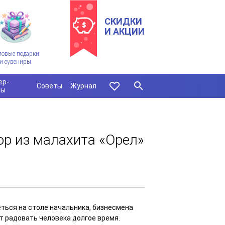
СКИДКИ
И АКЦИИ
ловые подарки
и сувениры
ер-
Советы
Журнал
сы
р из малахита «Орел»
ться на столе начальника, бизнесмена
ет радовать человека долгое время.