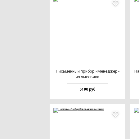
Пись­мен­ный при­бор «Менед­жер»
На
из зме­еви­ка
5190 руб