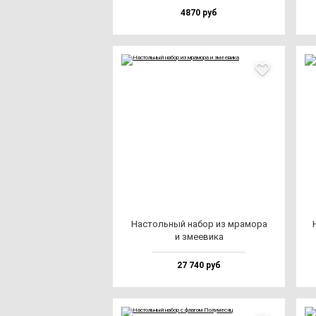
4870 руб
Нас­толь­ный на­бор из мра­мо­ра
и зме­еви­ка
27 740 руб