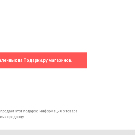
вленных на Подарки.ру магазинов.
то продает этот подарок. Информация о товаре
сь к продавцу.