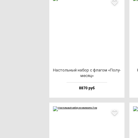
Нас­толь­ный на­бор с фла­гом «Полу­
ме­сяц»
8870 руб