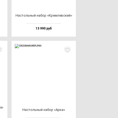
Нас­толь­ный на­бор «Крем­лев­ский»
13 990 руб
ла­
Нас­толь­ный на­бор «Арка»