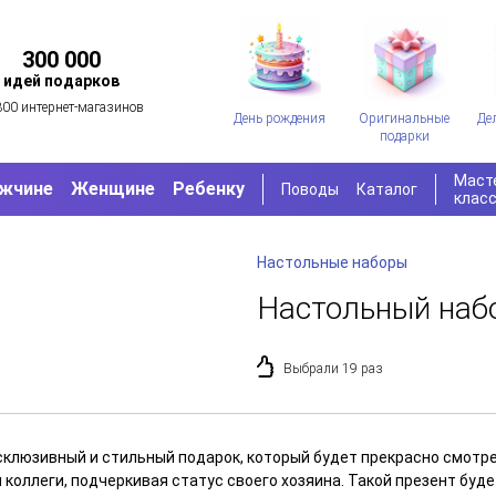
300 000
идей подарков
300 интернет-магазинов
День рождения
Оригинальные
Де
подарки
Маст
жчине
Женщине
Ребенку
Поводы
Каталог
клас
Настольные наборы
Настольный набо
Выбрали 19 раз
склюзивный и стильный подарок, который будет прекрасно смотре
 коллеги, подчеркивая статус своего хозяина. Такой презент буд