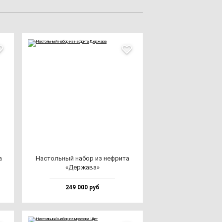
а
Нас­толь­ный на­бор из неф­ри­та
«Дер­жа­ва»
249 000 руб