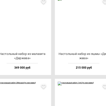
Нас­толь­ный на­бор из ма­ла­хи­та
Нас­толь­ный на­бор из яш­мы «Де
«Дер­жа­ва»
жа­ва»
349 000 руб
215 000 руб