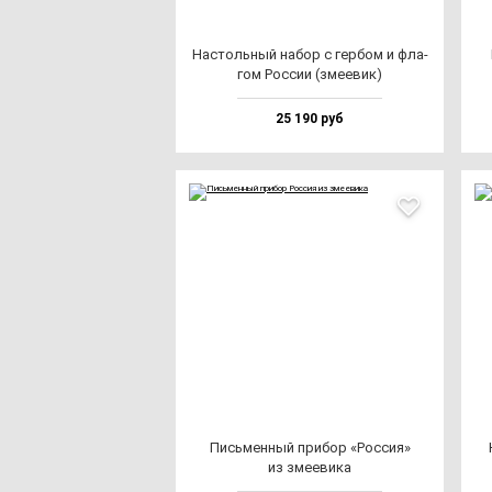
Нас­толь­ный на­бор с гер­бом и фла­
гом Рос­сии (зме­евик)
25 190 руб
Пись­мен­ный при­бор «Рос­сия»
из зме­еви­ка