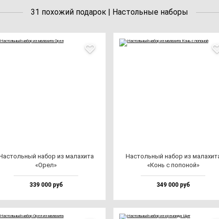
31 похожий подарок | Настольные наборы
Нас­толь­ный на­бор из ма­ла­хи­та
Нас­толь­ный на­бор из ма­ла­хи­т
«Орел»
«Конь с по­по­ной»
339 000 руб
349 000 руб