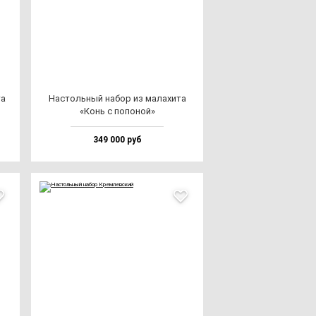
та
Нас­толь­ный на­бор из ма­ла­хи­та
«Конь с по­по­ной»
349 000 руб