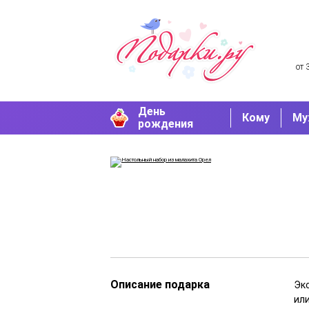
от 
День
Кому
Му
рождения
Описание подарка
Эк
или