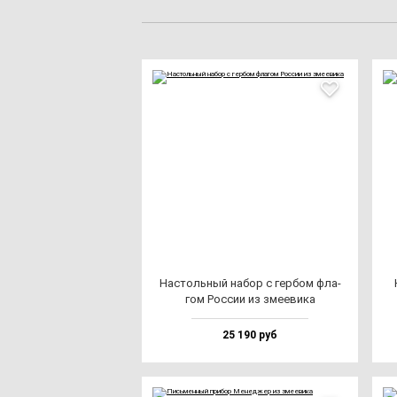
Нас­толь­ный на­бор с гер­бом фла­
гом Рос­сии из зме­еви­ка
25 190 руб