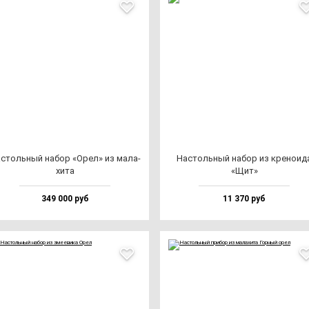
с­толь­ный на­бор «Орел» из ма­ла­
Нас­толь­ный на­бор из кре­но­ид
хи­та
«Щит»
349 000 руб
11 370 руб