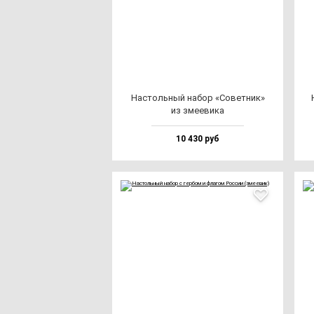
Нас­толь­ный на­бор «Совет­ник»
из зме­еви­ка
10 430 руб