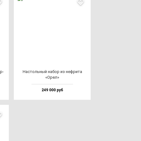
р­
Нас­толь­ный на­бор из неф­ри­та
«Орел»
249 000 руб