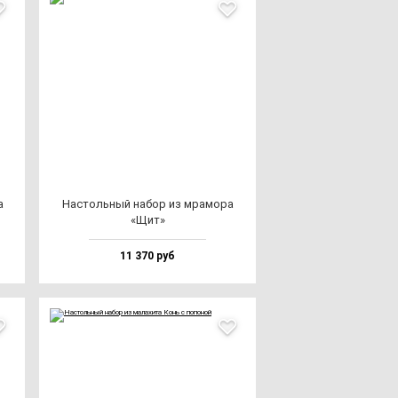
а
Нас­толь­ный на­бор из мра­мо­ра
«Щит»
11 370 руб