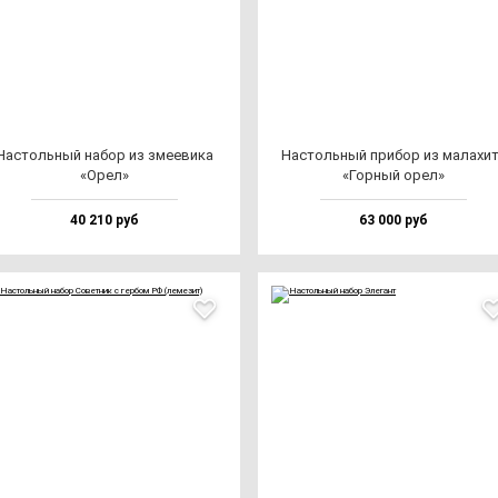
Нас­толь­ный на­бор из зме­еви­ка
Нас­толь­ный при­бор из ма­ла­хи­
«Орел»
«Гор­ный орел»
40 210 руб
63 000 руб