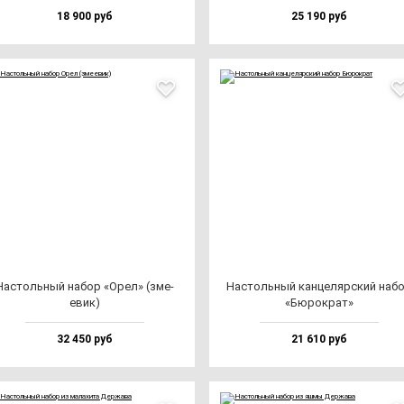
18 900 руб
25 190 руб
Нас­толь­ный на­бор «Орел» (зме­
Нас­толь­ный кан­це­ляр­ский на­б
евик)
«Бюрок­рат»
32 450 руб
21 610 руб