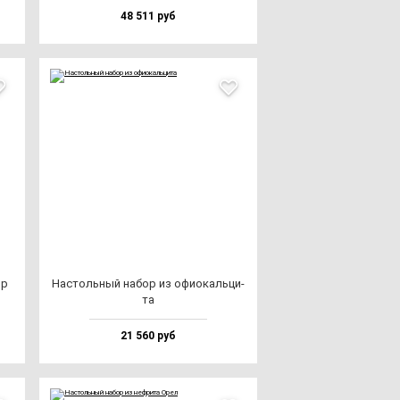
48 511 руб
ор
Нас­толь­ный на­бор из офи­окаль­ци­
та
21 560 руб