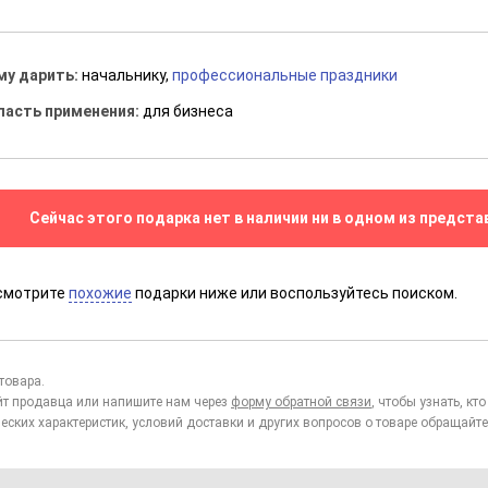
му дарить:
начальнику,
профессиональные праздники
ласть применения:
для бизнеса
Сейчас этого подарка нет в наличии ни в одном из предста
смотрите
похожие
подарки ниже или воспользуйтесь поиском.
товара.
йт продавца или напишите нам через
форму обратной связи
, чтобы узнать, к
еских характеристик, условий доставки и других вопросов о товаре обращайте