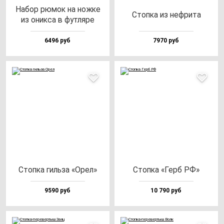
Набор рю­мок на нож­ке
Стоп­ка из неф­ри­та
из оник­са в фут­ля­ре
6496 руб
7970 руб
Стоп­ка гиль­за «Орел»
Стоп­ка «Герб РФ»
9590 руб
10 790 руб