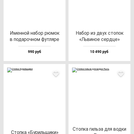
Имен­ной на­бор рю­мок
Набор из двух сто­пок
в по­да­роч­ном фут­ля­ре
«Ль­ви­ное сер­дце»
990 руб
10 490 руб
Стоп­ка гиль­за для вод­ки
Стоп­ка «Буриль­щи­ки»