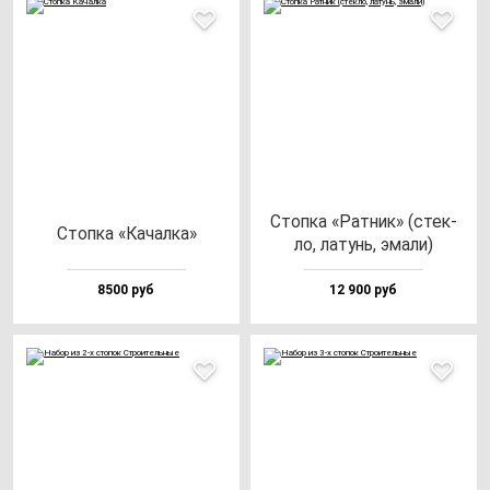
Стоп­ка «Рат­ник» (стек­
Стоп­ка «Качал­ка»
ло, ла­тунь, эма­ли)
8500 руб
12 900 руб