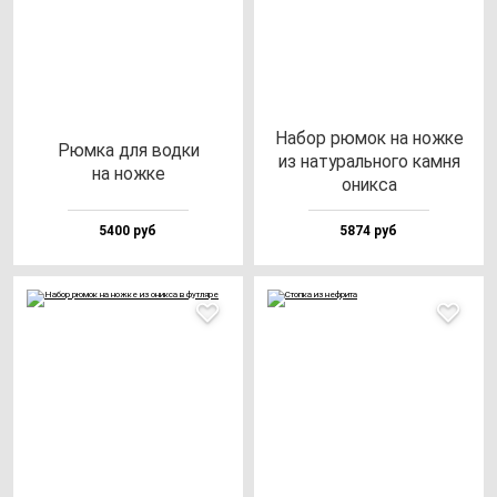
Набор рю­мок на нож­ке
Рюм­ка для вод­ки
из на­ту­раль­но­го кам­ня
на нож­ке
оник­са
5400 руб
5874 руб