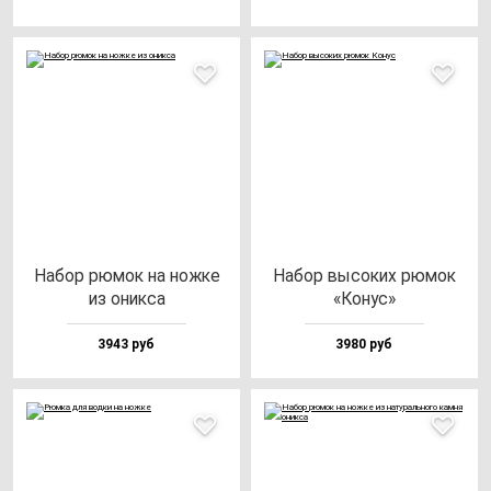
Набор рю­мок на нож­ке
Набор вы­со­ких рю­мок
из оник­са
«Конус»
3943 руб
3980 руб