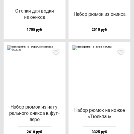
Стоп­ки для вод­ки
Набор рю­мок из оник­са
из оник­са
1705 руб
2510 руб
Набор рю­мок из на­ту­
Набор рю­мок на нож­ке
раль­но­го оник­са в фут­
«Тюль­пан»
ля­ре
2610 руб
3325 руб