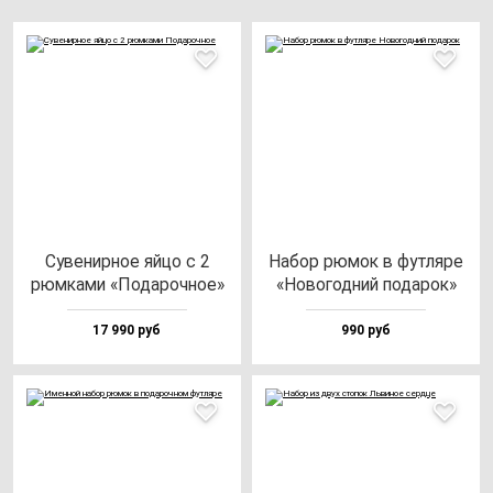
Суве­нир­ное яй­цо с 2
Набор рю­мок в фут­ля­ре
рюм­ка­ми «Пода­роч­ное»
«Ново­год­ний по­да­рок»
17 990 руб
990 руб