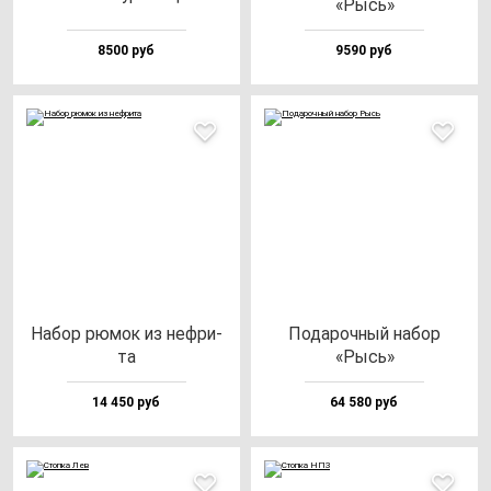
«Рысь»
8500 руб
9590 руб
Набор рю­мок из неф­ри­
Пода­роч­ный на­бор
та
«Рысь»
14 450 руб
64 580 руб