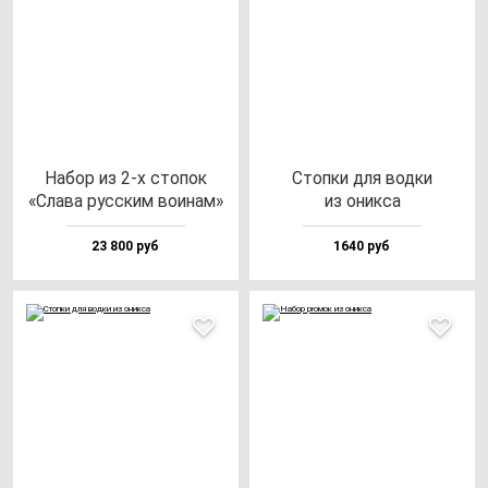
Набор из 2-х сто­пок
Стоп­ки для вод­ки
«Сла­ва рус­ским во­инам»
из оник­са
23 800 руб
1640 руб