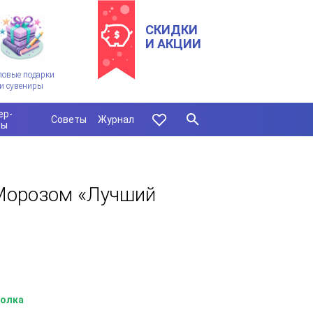
СКИДКИ
И АКЦИИ
ловые подарки
и сувениры
ер-
Советы
Журнал
сы
Морозом «Лучший
олка