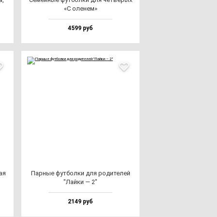
«С оле­нем»
4599 руб
ая
Пар­ные фут­бол­ки для ро­ди­те­лей
"Лай­ки — 2"
2149 руб