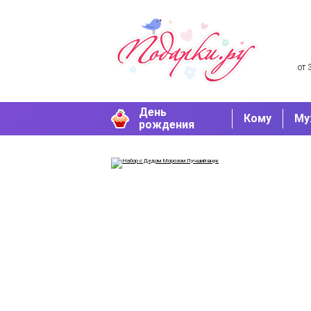
от 
День
Кому
Му
рождения