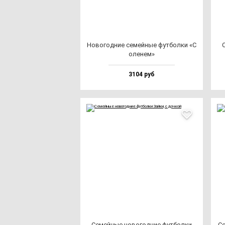
Ново­год­ние се­мей­ные фут­бол­ки «С
С
оле­нем»
3104 руб
Семей­ные но­во­год­ние фут­бол­ки
Се