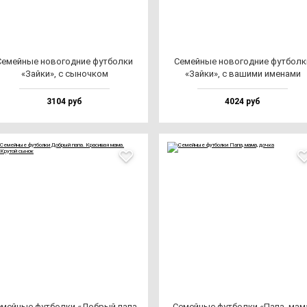
емей­ные но­во­год­ние фут­бол­ки
Семей­ные но­во­год­ние фут­бол­
«Зай­ки», с сы­ноч­ком
«Зай­ки», с ва­ши­ми име­на­ми
3104 руб
4024 руб
мей­ные фут­бол­ки «Доб­рый па­па.
Семей­ные фут­бол­ки «Папа, ма­м