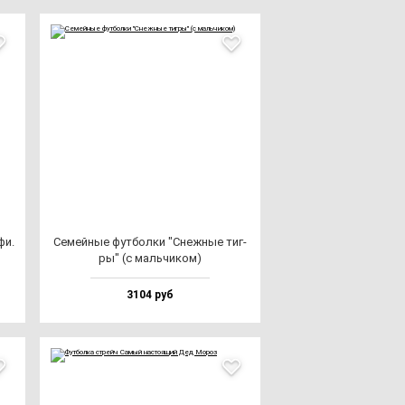
фи.
Семей­ные фут­бол­ки "Снеж­ные тиг­
ры" (с маль­чи­ком)
3104 руб