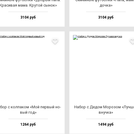
Кра­си­вая ма­ма. Кру­той сы­нок»
доч­ка»
3104 руб
3104 руб
бор с кол­па­ком «Мой пер­вый но­
Набор с Дедом Моро­зом «Луч­ш
вый год»
внуч­ка»
1264 руб
1494 руб