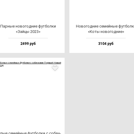
Пар­ные но­во­год­ние фут­бол­ки
Ново­год­ние се­мей­ные фут­бол­
«Зай­цы 2023»
«Коты но­во­год­ние»
2499 руб
3104 руб
лые се­мей­ные фут­бол­ки с со­бач­