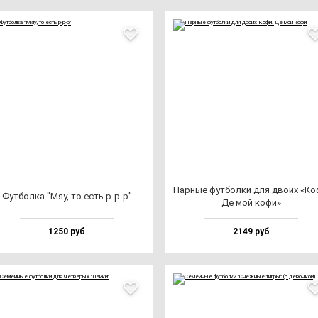
Пар­ные фут­бол­ки для дво­их «Ко
Фут­бол­ка "Мяу, то есть р-р-р"
Де мой ко­фи»
1250 руб
2149 руб