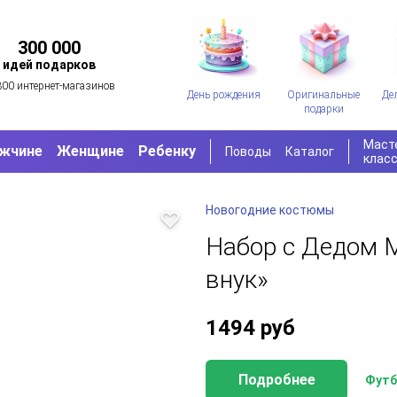
300 000
идей подарков
300 интернет-магазинов
День рождения
Оригинальные
Де
подарки
Маст
жчине
Женщине
Ребенку
Поводы
Каталог
клас
Новогодние костюмы
Набор с Дедом 
внук»
1494
руб
Подробнее
Футб