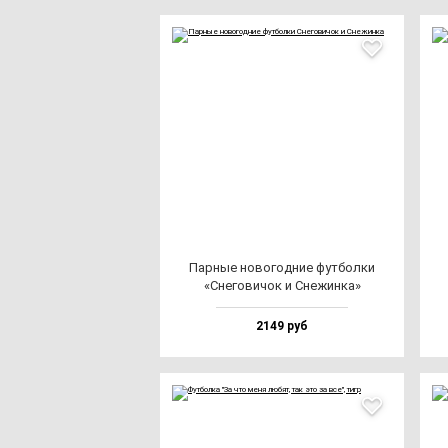
Пар­ные но­во­год­ние фут­бол­ки
«Сне­го­ви­чок и Сне­жин­ка»
2149 руб