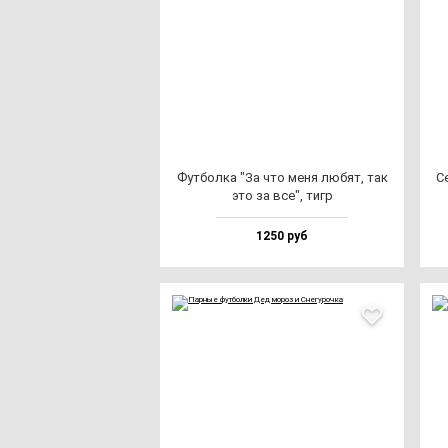
Фут­бол­ка "За что ме­ня лю­бят, так
Се
это за все", тигр
1250 руб