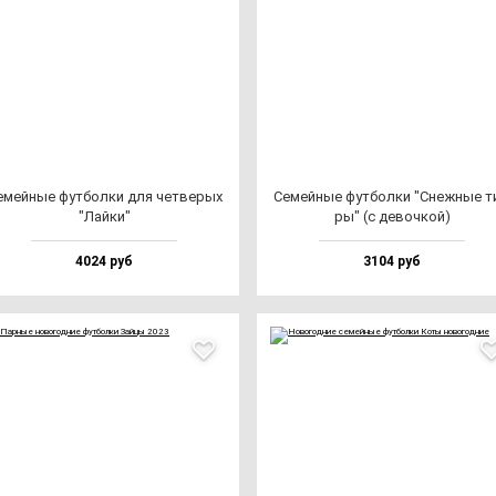
мей­ные фут­бол­ки для чет­ве­рых
Семей­ные фут­бол­ки "Снеж­ные т
"Лай­ки"
ры" (с де­воч­кой)
4024 руб
3104 руб