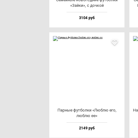
«Зай­ки», с доч­кой
3104 руб
Пар­ные фут­бол­ки «Люб­лю его,
На
люб­лю ее»
2149 руб