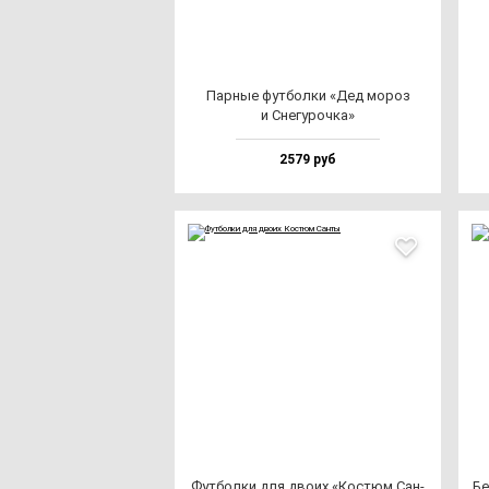
Пар­ные фут­бол­ки «Дед мо­роз
и Сне­гу­роч­ка»
2579 руб
Фут­бол­ки для дво­их «Кос­тюм Сан­
Бе