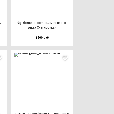
ки
Фут­бол­ка стрейч «Самая нас­то­
ящая Сне­гу­роч­ка»
1500 руб
а,
Семей­ные фут­бол­ки для чет­ве­рых