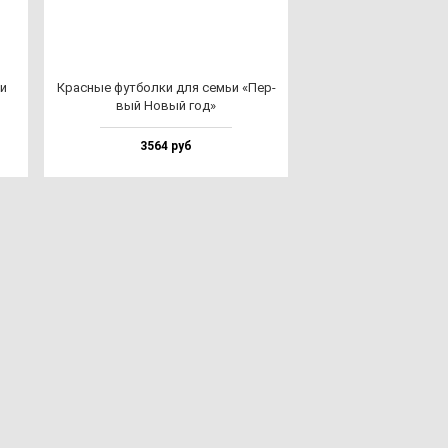
ки
Крас­ные фут­бол­ки для семьи «Пер­
вый Новый год»
3564 руб