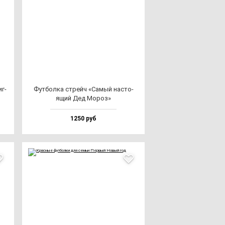
иг­
Фут­бол­ка стрейч «Самый нас­то­
ящий Дед Мороз»
1250 руб