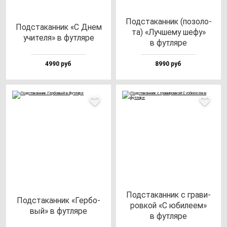
Под­ста­кан­ник (по­зо­ло­
Под­ста­кан­ник «С Днем
та) «Луч­ше­му ше­фу»
учи­те­ля» в фут­ля­ре
в фут­ля­ре
4990 руб
8990 руб
Под­ста­кан­ник с гра­ви­
Под­ста­кан­ник «Гер­бо­
ров­кой «С юби­ле­ем»
вый» в фут­ля­ре
в фут­ля­ре