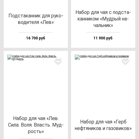
Набор для чая с под­ста­
Под­ста­кан­ник для ру­ко­
кан­ни­ком «Муд­рый на­
во­ди­те­ля «Лев»
чаль­ник»
16 700 руб
11 900 руб
Набор для чая «Лев:
Набор для чая «Герб
Сила. Воля. Власть. Муд­
неф­тя­ни­ков и га­зо­ви­ков»
рость»