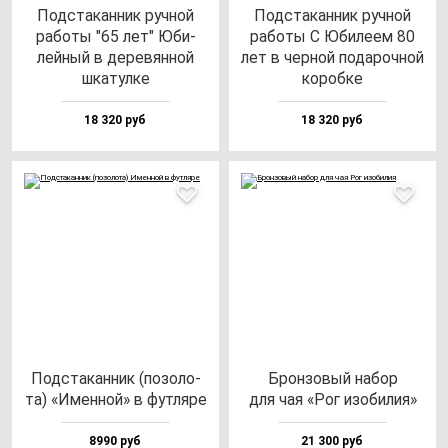
Под­ста­кан­ник руч­ной
Под­ста­кан­ник руч­ной
ра­бо­ты "65 лет" Юби­
ра­бо­ты С Юби­ле­ем 80
лей­ный в де­ре­вян­ной
лет в чер­ной по­да­роч­ной
шка­тул­ке
ко­роб­ке
18 320 руб
18 320 руб
Под­ста­кан­ник (по­зо­ло­
Брон­зо­вый на­бор
та) «Имен­ной» в фут­ля­ре
для чая «Рог изо­би­лия»
8990 руб
21 300 руб