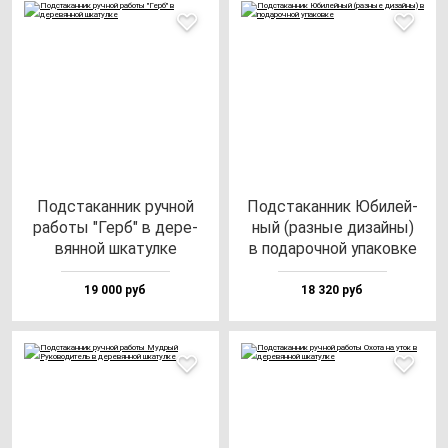
Под­ста­кан­ник руч­ной
Под­ста­кан­ник Юби­лей­
ра­бо­ты "Герб" в де­ре­
ный (раз­ные ди­зай­ны)
вян­ной шка­тул­ке
в по­да­роч­ной упа­ков­ке
19 000 руб
18 320 руб