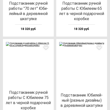
Под­ста­кан­ник руч­ной
Под­ста­кан­ник руч­ной
ра­бо­ты "70 лет" Юби­
ра­бо­ты С Юби­ле­ем 65
лей­ный в де­ре­вян­ной
лет в чер­ной по­да­роч­ной
шка­тул­ке
ко­роб­ке
18 320 руб
18 320 руб
Под­ста­кан­ник руч­ной
Под­ста­кан­ник Юби­лей­
ра­бо­ты С Юби­ле­ем 75
ный (раз­ные ди­зай­ны)
лет в чер­ной по­да­роч­ной
в де­ре­вян­ной шка­тул­ке
ко­роб­ке