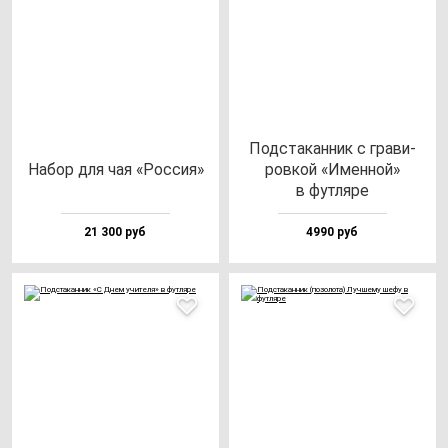
Под­ста­кан­ник с гра­ви­
Набор для чая «Рос­сия»
ров­кой «Имен­ной»
в фут­ля­ре
21 300 руб
4990 руб