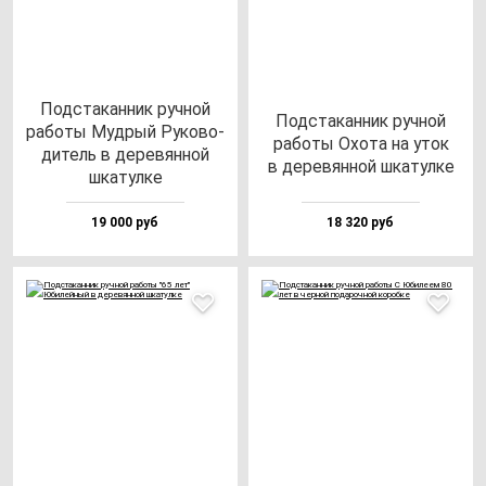
Под­ста­кан­ник руч­ной
Под­ста­кан­ник руч­ной
ра­бо­ты Муд­рый Руко­во­
ра­бо­ты Охо­та на уток
ди­тель в де­ре­вян­ной
в де­ре­вян­ной шка­тул­ке
шка­тул­ке
19 000 руб
18 320 руб