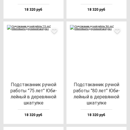
18 320 руб
18 320 руб
Под­ста­кан­ник руч­ной
Под­ста­кан­ник руч­ной
ра­бо­ты "75 лет" Юби­
ра­бо­ты "80 лет" Юби­
лей­ный в де­ре­вян­ной
лей­ный в де­ре­вян­ной
шка­тул­ке
шка­тул­ке
18 320 руб
18 320 руб