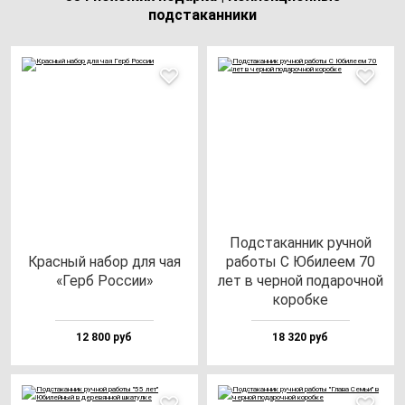
подстаканники
Под­ста­кан­ник руч­ной
Крас­ный на­бор для чая
ра­бо­ты С Юби­ле­ем 70
«Герб Рос­сии»
лет в чер­ной по­да­роч­ной
ко­роб­ке
12 800 руб
18 320 руб