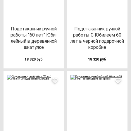
Под­ста­кан­ник руч­ной
Под­ста­кан­ник руч­ной
ра­бо­ты "60 лет" Юби­
ра­бо­ты С Юби­ле­ем 60
лей­ный в де­ре­вян­ной
лет в чер­ной по­да­роч­ной
шка­тул­ке
ко­роб­ке
18 320 руб
18 320 руб