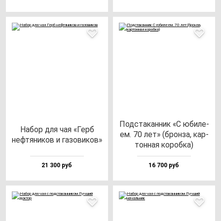
Под­ста­кан­ник «С юби­ле­
Набор для чая «Герб
ем. 70 лет» (брон­за, кар­
неф­тя­ни­ков и га­зо­ви­ков»
тон­ная ко­роб­ка)
21 300 руб
16 700 руб