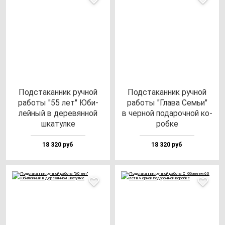
Под­ста­кан­ник руч­ной
Под­ста­кан­ник руч­ной
ра­бо­ты "55 лет" Юби­
ра­бо­ты "Гла­ва Семьи"
лей­ный в де­ре­вян­ной
в чер­ной по­да­роч­ной ко­
шка­тул­ке
роб­ке
18 320 руб
18 320 руб