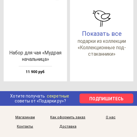
Показать все
по­дар­ки из кол­лек­ции
«Кол­лек­ци­он­ные под­
Набор для чая «Муд­рая
ста­кан­ни­ки»
на­чаль­ни­ца»
11 900 руб
Хотите получать
секретные
ПОДПИШИТЕСЬ
советы от «Подарки.ру»?
Магазинам
Как оформить заказ
О нас
Контакты
Доставка