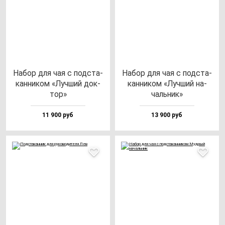
Набор для чая с под­ста­
Набор для чая с под­ста­
кан­ни­ком «Луч­ший док­
кан­ни­ком «Луч­ший на­
тор»
чаль­ник»
11 900 руб
13 900 руб