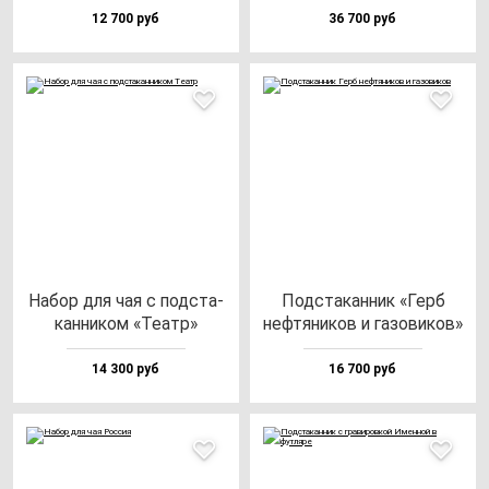
12 700 руб
36 700 руб
Набор для чая с под­ста­
Под­ста­кан­ник «Герб
кан­ни­ком «Театр»
неф­тя­ни­ков и га­зо­ви­ков»
14 300 руб
16 700 руб