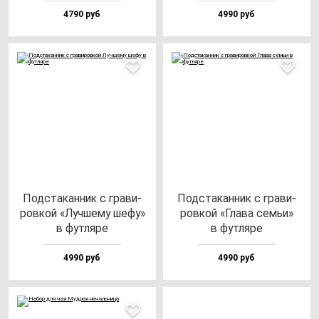
4790 руб
4990 руб
Под­ста­кан­ник с гра­ви­
Под­ста­кан­ник с гра­ви­
ров­кой «Луч­ше­му ше­фу»
ров­кой «Гла­ва семьи»
в фут­ля­ре
в фут­ля­ре
4990 руб
4990 руб