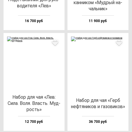
кан­ни­ком «Муд­рый на­
во­ди­те­ля «Лев»
чаль­ник»
16 700 руб
11 900 руб
Набор для чая «Лев:
Набор для чая «Герб
Сила. Воля. Власть. Муд­
неф­тя­ни­ков и га­зо­ви­ков»
рость»
12 700 руб
36 700 руб