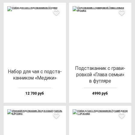
Под­ста­кан­ник с гра­ви­
Набор для чая с под­ста­
ров­кой «Гла­ва семьи»
кан­ни­ком «Меди­ки»
в фут­ля­ре
12 700 руб
4990 руб