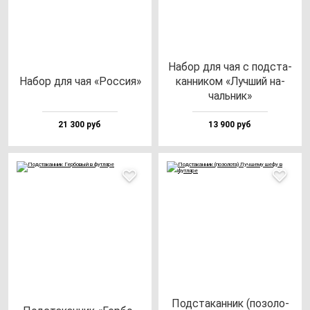
Набор для чая с под­ста­
Набор для чая «Рос­сия»
кан­ни­ком «Луч­ший на­
чаль­ник»
21 300 руб
13 900 руб
Под­ста­кан­ник (по­зо­ло­