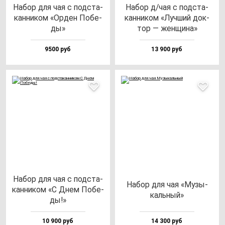
Набор для чая с под­ста­
Набор д/чая с под­ста­
кан­ни­ком «Орден Побе­
кан­ни­ком «Луч­ший док­
ды»
тор — жен­щи­на»
9500 руб
13 900 руб
Набор для чая с под­ста­
Набор для чая «Музы­
кан­ни­ком «С Днем Побе­
каль­ный»
ды!»
10 900 руб
14 300 руб