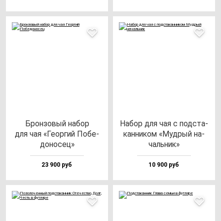
Брон­зо­вый на­бор
Набор для чая с под­ста­
для чая «Геор­гий Побе­
кан­ни­ком «Муд­рый на­
до­но­сец»
чаль­ник»
23 900 руб
10 900 руб