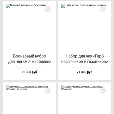
Брон­зо­вый на­бор
Набор для чая «Герб
для чая «Рог изо­би­лия»
неф­тя­ни­ков и га­зо­ви­ков»
21 300 руб
21 300 руб