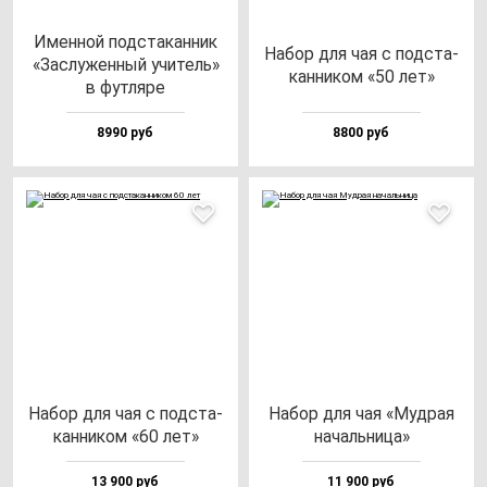
Имен­ной под­ста­кан­ник
Набор для чая с под­ста­
«Зас­лу­жен­ный учи­тель»
кан­ни­ком «50 лет»
в фут­ля­ре
8990 руб
8800 руб
Набор для чая с под­ста­
Набор для чая «Муд­рая
кан­ни­ком «60 лет»
на­чаль­ни­ца»
13 900 руб
11 900 руб