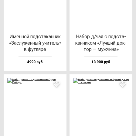
Имен­ной под­ста­кан­ник
Набор д/чая с под­ста­
«Зас­лу­жен­ный учи­тель»
кан­ни­ком «Луч­ший док­
в фут­ля­ре
тор — муж­чи­на»
4990 руб
13 900 руб