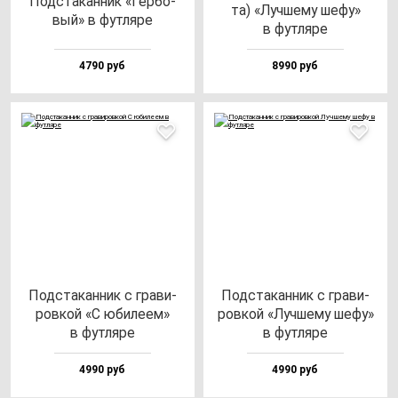
Под­ста­кан­ник «Гер­бо­
та) «Луч­ше­му ше­фу»
вый» в фут­ля­ре
в фут­ля­ре
4790 руб
8990 руб
Под­ста­кан­ник с гра­ви­
Под­ста­кан­ник с гра­ви­
ров­кой «С юби­ле­ем»
ров­кой «Луч­ше­му ше­фу»
в фут­ля­ре
в фут­ля­ре
4990 руб
4990 руб