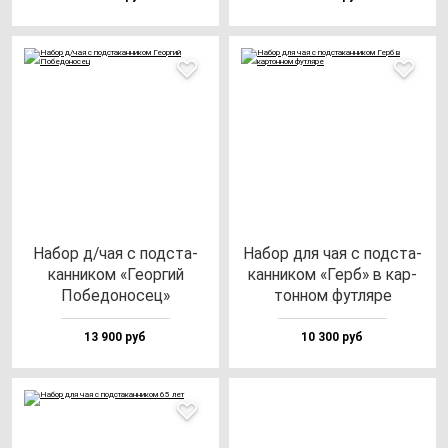
Набор д/чая с под­ста­
Набор для чая с под­ста­
кан­ни­ком «Геор­гий
кан­ни­ком «Герб» в кар­
Побе­до­но­сец»
тон­ном фут­ля­ре
13 900 руб
10 300 руб