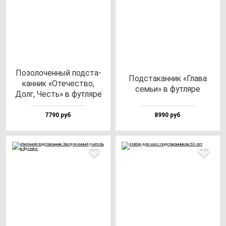
Позо­ло­чен­ный под­ста­
Под­ста­кан­ник «Гла­ва
кан­ник «Оте­чес­тво,
семьи» в фут­ля­ре
Долг, Честь» в фут­ля­ре
7790 руб
8990 руб