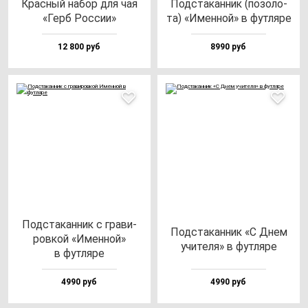
Крас­ный на­бор для чая
Под­ста­кан­ник (по­зо­ло­
«Герб Рос­сии»
та) «Имен­ной» в фут­ля­ре
12 800 руб
8990 руб
Под­ста­кан­ник с гра­ви­
Под­ста­кан­ник «С Днем
ров­кой «Имен­ной»
учи­те­ля» в фут­ля­ре
в фут­ля­ре
4990 руб
4990 руб