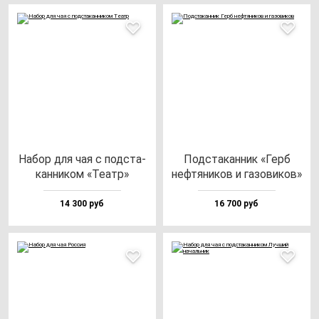
Набор для чая с под­ста­
Под­ста­кан­ник «Герб
кан­ни­ком «Театр»
неф­тя­ни­ков и га­зо­ви­ков»
14 300 руб
16 700 руб