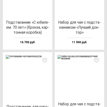
Под­ста­кан­ник «С юби­ле­
Набор для чая с под­ста­
ем. 70 лет» (брон­за, кар­
кан­ни­ком «Луч­ший док­
тон­ная ко­роб­ка)
тор»
16 700 руб
11 900 руб
Набор для чая с под­ста­
Под­ста­кан­ник для ру­ко­