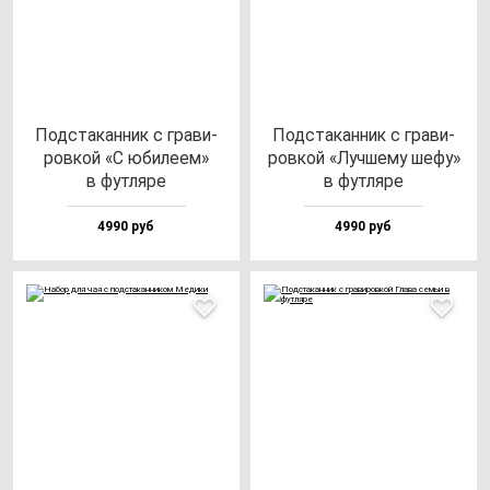
Под­ста­кан­ник с гра­ви­
Под­ста­кан­ник с гра­ви­
ров­кой «С юби­ле­ем»
ров­кой «Луч­ше­му ше­фу»
в фут­ля­ре
в фут­ля­ре
4990 руб
4990 руб