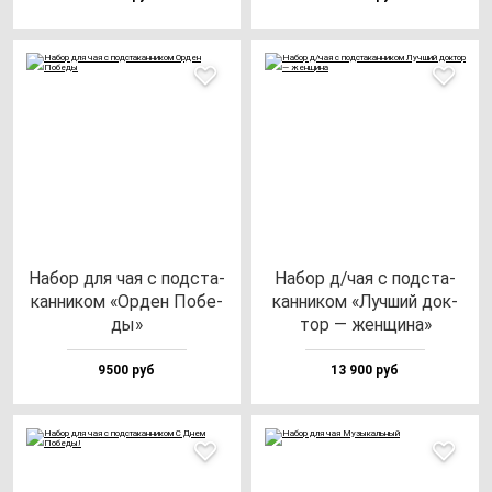
Набор для чая с под­ста­
Набор д/чая с под­ста­
кан­ни­ком «Орден Побе­
кан­ни­ком «Луч­ший док­
ды»
тор — жен­щи­на»
9500 руб
13 900 руб