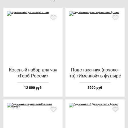
Крас­ный на­бор для чая
Под­ста­кан­ник (по­зо­ло­
«Герб Рос­сии»
та) «Имен­ной» в фут­ля­ре
12 800 руб
8990 руб