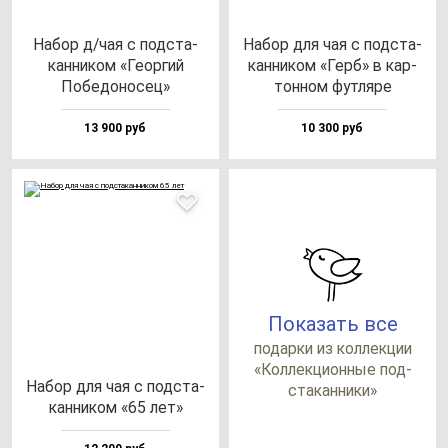
Набор д/чая с под­ста­
Набор для чая с под­ста­
кан­ни­ком «Геор­гий
кан­ни­ком «Герб» в кар­
Побе­до­но­сец»
тон­ном фут­ля­ре
13 900 руб
10 300 руб
Показать все
по­дар­ки из кол­лек­ции
«Кол­лек­ци­он­ные под­
Набор для чая с под­ста­
ста­кан­ни­ки»
кан­ни­ком «65 лет»