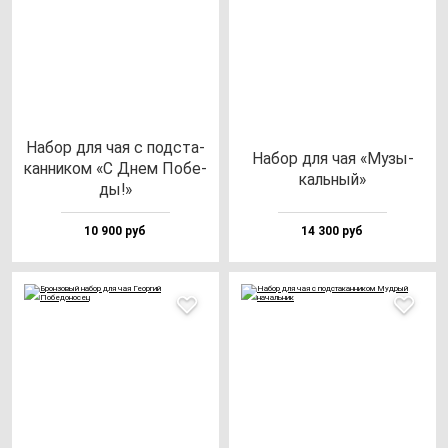
Набор для чая с под­ста­
Набор для чая «Музы­
кан­ни­ком «С Днем Побе­
каль­ный»
ды!»
10 900 руб
14 300 руб