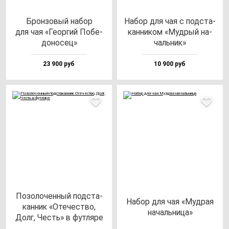
Брон­зо­вый на­бор
Набор для чая с под­ста­
для чая «Геор­гий Побе­
кан­ни­ком «Муд­рый на­
до­но­сец»
чаль­ник»
23 900 руб
10 900 руб
Позо­ло­чен­ный под­ста­
Набор для чая «Муд­рая
кан­ник «Оте­чес­тво,
на­чаль­ни­ца»
Долг, Честь» в фут­ля­ре