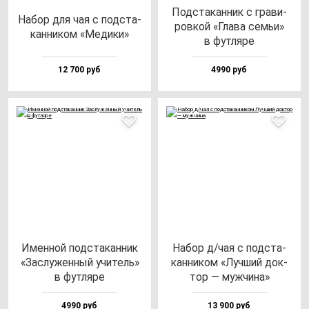
Под­ста­кан­ник с гра­ви­
Набор для чая с под­ста­
ров­кой «Гла­ва семьи»
кан­ни­ком «Меди­ки»
в фут­ля­ре
12 700 руб
4990 руб
Имен­ной под­ста­кан­ник
Набор д/чая с под­ста­
«Зас­лу­жен­ный учи­тель»
кан­ни­ком «Луч­ший док­
в фут­ля­ре
тор — муж­чи­на»
4990 руб
13 900 руб