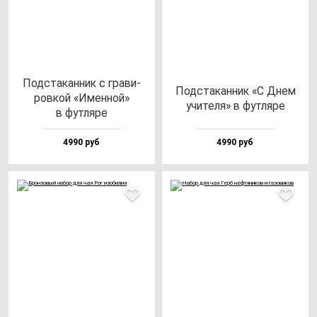
Под­ста­кан­ник с гра­ви­
Под­ста­кан­ник «С Днем
ров­кой «Имен­ной»
учи­те­ля» в фут­ля­ре
в фут­ля­ре
4990 руб
4990 руб