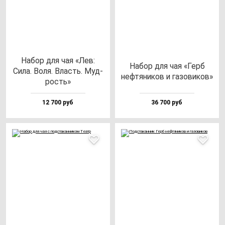
Набор для чая «Лев:
Набор для чая «Герб
Сила. Воля. Власть. Муд­
неф­тя­ни­ков и га­зо­ви­ков»
рость»
12 700 руб
36 700 руб