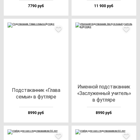
7790 руб
11 900 руб
Имен­ной под­ста­кан­ник
Под­ста­кан­ник «Гла­ва
«Зас­лу­жен­ный учи­тель»
семьи» в фут­ля­ре
в фут­ля­ре
8990 руб
8990 руб