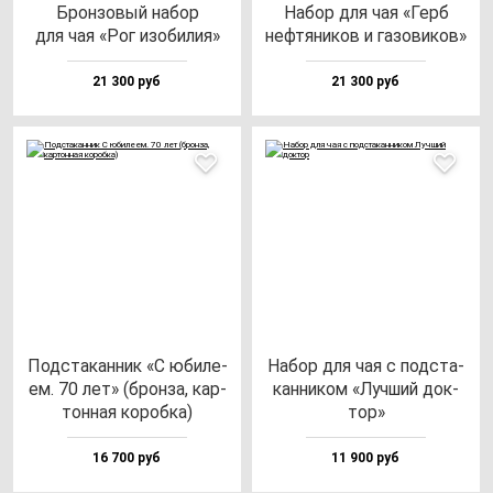
Брон­зо­вый на­бор
Набор для чая «Герб
для чая «Рог изо­би­лия»
неф­тя­ни­ков и га­зо­ви­ков»
21 300 руб
21 300 руб
Под­ста­кан­ник «С юби­ле­
Набор для чая с под­ста­
ем. 70 лет» (брон­за, кар­
кан­ни­ком «Луч­ший док­
тон­ная ко­роб­ка)
тор»
16 700 руб
11 900 руб