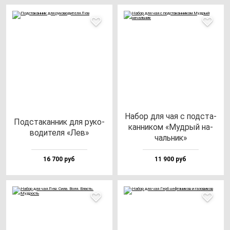
Набор для чая с под­ста­
Под­ста­кан­ник для ру­ко­
кан­ни­ком «Муд­рый на­
во­ди­те­ля «Лев»
чаль­ник»
16 700 руб
11 900 руб