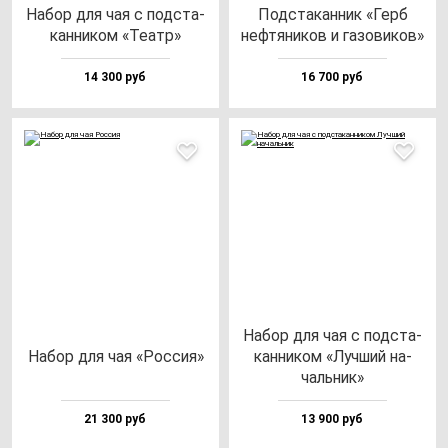
Набор для чая с под­ста­
Под­ста­кан­ник «Герб
кан­ни­ком «Театр»
неф­тя­ни­ков и га­зо­ви­ков»
14 300 руб
16 700 руб
Набор для чая с под­ста­
Набор для чая «Рос­сия»
кан­ни­ком «Луч­ший на­
чаль­ник»
21 300 руб
13 900 руб