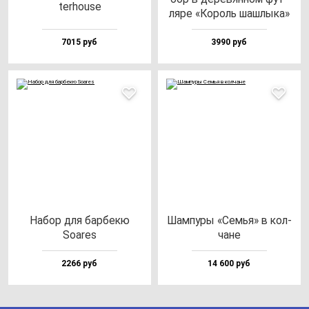
ter­ho­use
ля­ре «Король шаш­лы­ка»
7015 руб
3990 руб
Набор для бар­бе­кю
Шам­пу­ры «Семья» в кол­
Soares
ча­не
2266 руб
14 600 руб