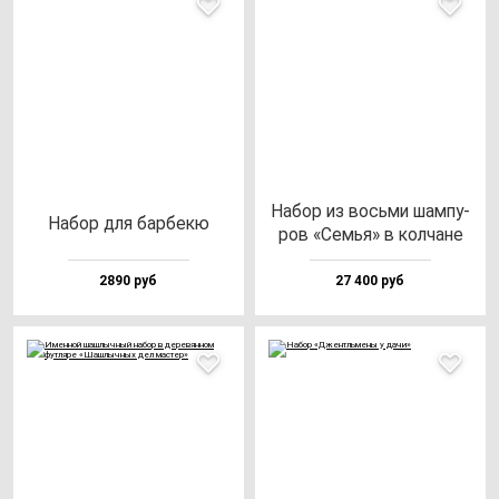
Набор из вось­ми шам­пу­
Набор для бар­бе­кю
ров «Семья» в кол­ча­не
2890 руб
27 400 руб