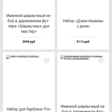
Имен­ной шаш­лыч­ный на­
бор в де­ре­вян­ном фут­
Набор «Джентль­ме­ны
ля­ре «Шаш­лыч­ных дел
у да­чи»
мас­тер»
3990 руб
5113 руб
Имен­ной шаш­лыч­ный на­
Набор для бар­бе­кю Por­
бор в де­ре­вян­ном фут­