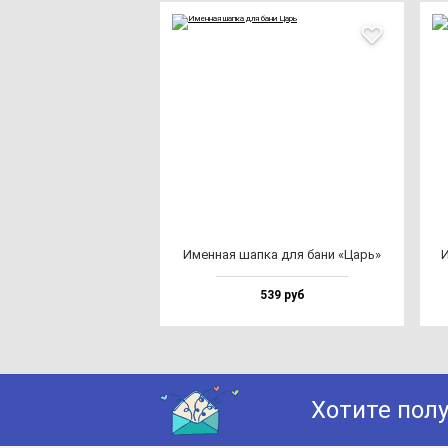
Имен­ная шап­ка для ба­ни «Царь»
И
539 руб
Хотите пол