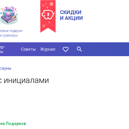
СКИДКИ
И АКЦИИ
ловые подарки
и сувениры
ер-
Советы
Журнал
сы
 сауны
с инициалами
на Подарков