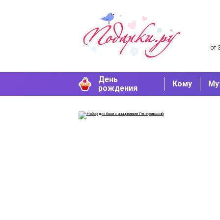
от 
День
Кому
Му
рождения