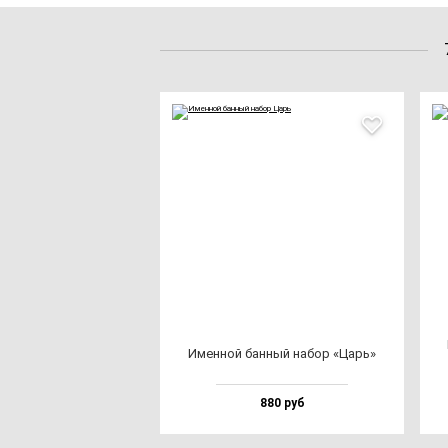
Имен­ной бан­ный на­бор «Царь»
880 руб