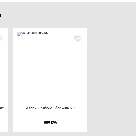
ы
а»
Бан­ный на­бор «Ини­ци­алы»
880 руб