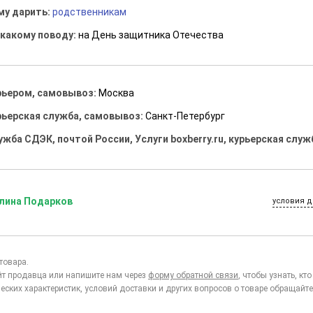
му дарить:
родственникам
 какому поводу:
на День защитника Отечества
рьером, самовывоз:
Москва
рьерская служба, самовывоз:
Санкт-Петербург
ужба СДЭК, почтой России, Услуги boxberry.ru, курьерская служ
лина Подарков
условия д
товара.
йт продавца или напишите нам через
форму обратной связи
, чтобы узнать, к
еских характеристик, условий доставки и других вопросов о товаре обращайте