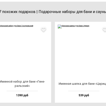
7 похожих подарков | Подарочные наборы для бани и саун
Имен­ной на­бор для ба­ни «Гене­
Имен­ная шап­ка для ба­ни «Цари­ц
раль­ский»
1390 руб
539 руб