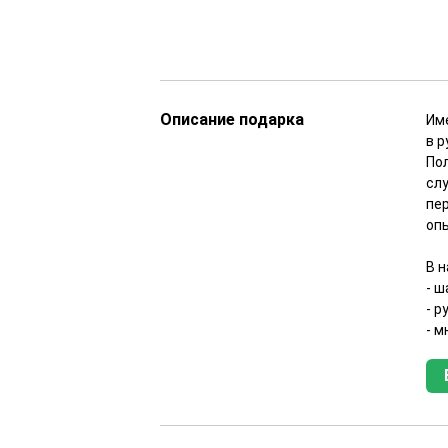
Описание подарка
Им
в р
По
сл
пе
оп
В 
- ш
- р
- м