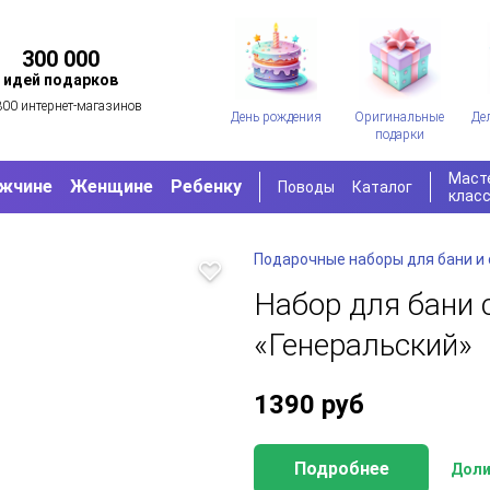
300 000
идей подарков
300 интернет-магазинов
День рождения
Оригинальные
Де
подарки
Маст
жчине
Женщине
Ребенку
Поводы
Каталог
клас
Подарочные наборы для бани и
Набор для бани 
«Генеральский»
1390
руб
Подробнее
Доли