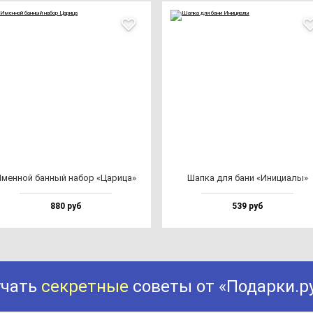
мен­ной бан­ный на­бор «Цари­ца»
Шап­ка для ба­ни «Ини­ци­алы»
880 руб
539 руб
учать
секретные
советы от «Подарки.р