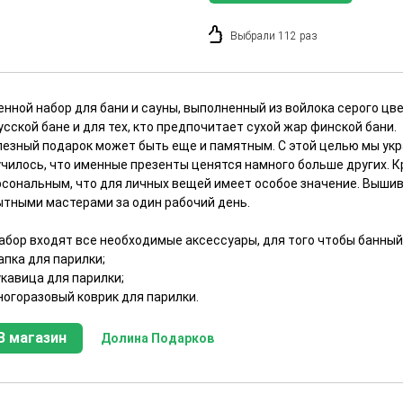
Выбрали 112 раз
енной набор для бани и сауны, выполненный из войлока серого цв
усской бане и для тех, кто предпочитает сухой жар финской бани.
лезный подарок может быть еще и памятным. С этой целью мы укр
училось, что именные презенты ценятся намного больше других. 
рсональным, что для личных вещей имеет особое значение. Вышив
ытными мастерами за один рабочий день.
набор входят все необходимые аксессуары, для того чтобы банный
апка для парилки;
укавица для парилки;
ногоразовый коврик для парилки.
В магазин
Долина Подарков