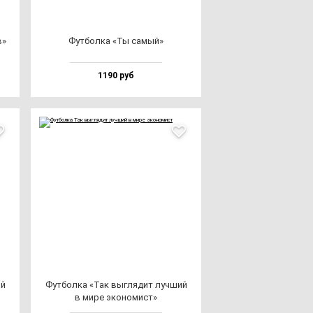
в»
Фут­бол­ка «Ты са­мый»
1190 руб
ий
Фут­бол­ка «Так выг­ля­дит луч­ший
в ми­ре эко­но­мист»