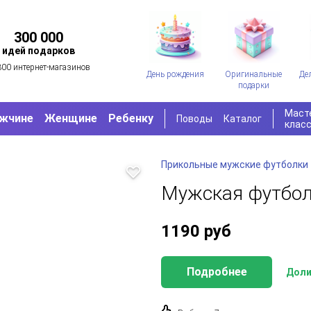
300 000
идей подарков
300 интернет-магазинов
День рождения
Оригинальные
Де
подарки
Маст
жчине
Женщине
Ребенку
Поводы
Каталог
клас
Прикольные мужские футболки
Мужская футболка
1190
руб
Подробнее
Доли