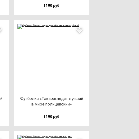
1190 руб
ий
Фут­бол­ка «Так выг­ля­дит луч­ший
в ми­ре по­ли­цей­ский»
1190 руб