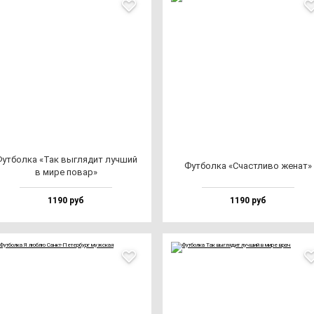
ут­бол­ка «Так выг­ля­дит луч­ший
Фут­бол­ка «Счас­тли­во же­нат»
в ми­ре по­вар»
1190 руб
1190 руб