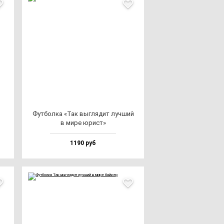
Фут­бол­ка «Так выг­ля­дит луч­ший
в ми­ре юрист»
1190 руб