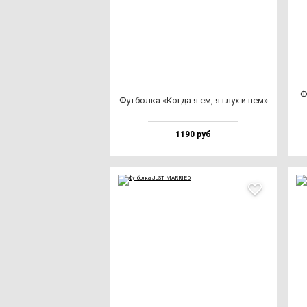
Ф
Фут­бол­ка «Ког­да я ем, я глух и нем»
1190 руб