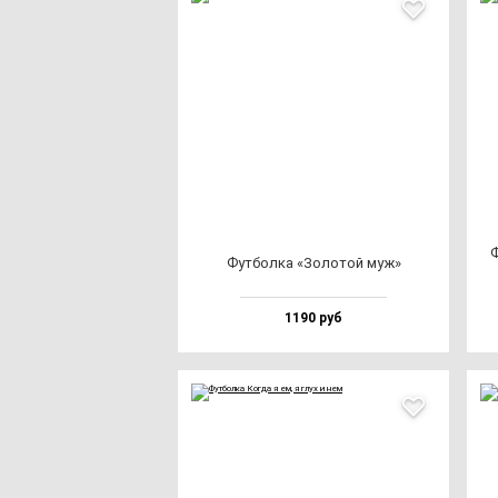
Ф
Фут­бол­ка «Золо­той муж»
1190 руб