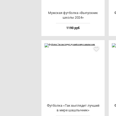
Муж­ская фут­бол­ка «Выпус­кник
Ф
шко­лы 2024»
1190 руб
Фут­бол­ка «Так выг­ля­дит луч­ший
Ф
в ми­ре шаш­лыч­ник»