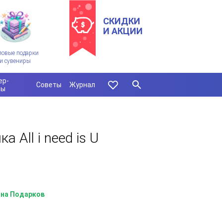
СКИДКИ
И АКЦИИ
ловые подарки
и сувениры
ер-
Советы
Журнал
сы
 All i need is U
на Подарков