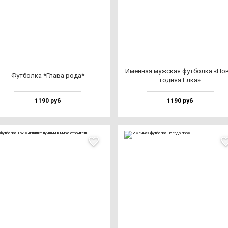
Имен­ная муж­ская фут­бол­ка «Но
Фут­бол­ка *Гла­ва ро­да*
год­няя Ёлка»
1190 руб
1190 руб