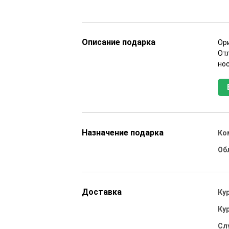
Описание подарка
Ор
Отл
но
Назначение подарка
Ко
Об
Доставка
Ку
Ку
Сл