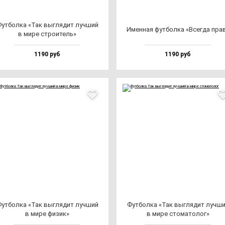
ут­бол­ка «Так выг­ля­дит луч­ший
Имен­ная фут­бол­ка «Всег­да пра
в ми­ре стро­итель»
1190 руб
1190 руб
ут­бол­ка «Так выг­ля­дит луч­ший
Фут­бол­ка «Так выг­ля­дит луч­ш
в ми­ре фи­зик»
в ми­ре сто­ма­то­лог»