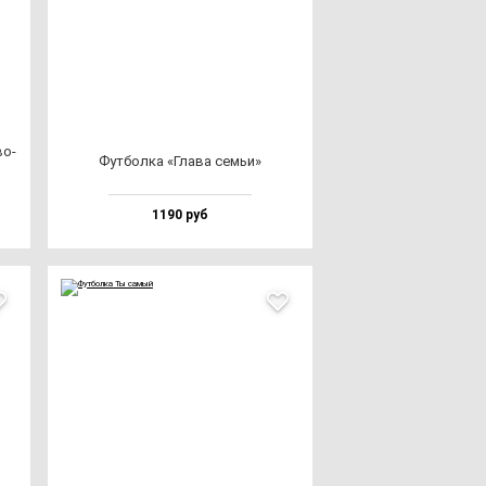
во­
Фут­бол­ка «Гла­ва семьи»
1190 руб