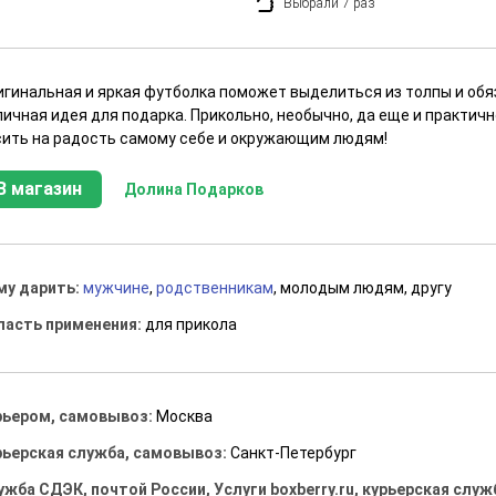
Выбрали 7 раз
игинальная и яркая футболка поможет выделиться из толпы и об
ичная идея для подарка. Прикольно, необычно, да еще и практич
сить на радость самому себе и окружающим людям!
В магазин
Долина Подарков
му дарить:
мужчине
,
родственникам
, молодым людям, другу
ласть применения:
для прикола
рьером, самовывоз:
Москва
рьерская служба, самовывоз:
Санкт-Петербург
ужба СДЭК, почтой России, Услуги boxberry.ru, курьерская служ