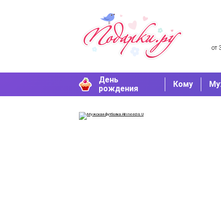
от 
День
Кому
Му
рождения