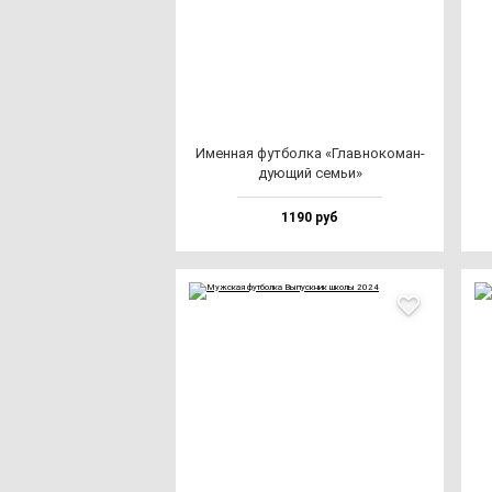
Имен­ная фут­бол­ка «Глав­но­ко­ман­
ду­ющий семьи»
1190 руб