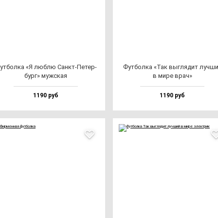
ут­бол­ка «Я люб­лю Санкт-Петер­
Фут­бол­ка «Так выг­ля­дит луч­ш
бург» муж­ская
в ми­ре врач»
1190 руб
1190 руб