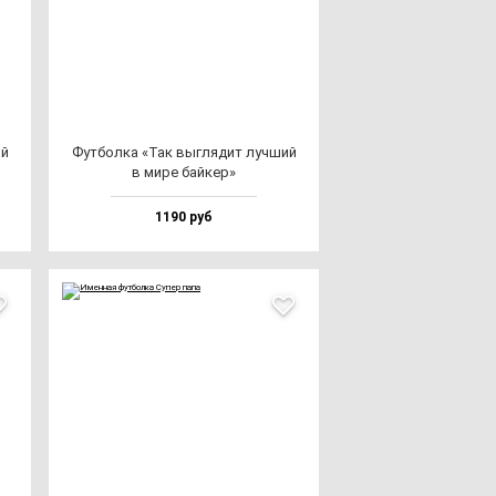
ий
Фут­бол­ка «Так выг­ля­дит луч­ший
в ми­ре бай­кер»
1190 руб