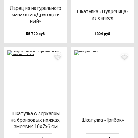
Ларец из на­ту­раль­но­го
Шка­тул­ка «Пуд­ре­ни­ца»
ма­ла­хи­та «Дра­го­цен­
из оник­са
ный»
55 700 руб
1304 руб
Шка­тул­ка с зер­ка­лом
на брон­зо­вых нож­ках,
Шка­тул­ка «Гри­бок»
зме­евик 10х7х6 см