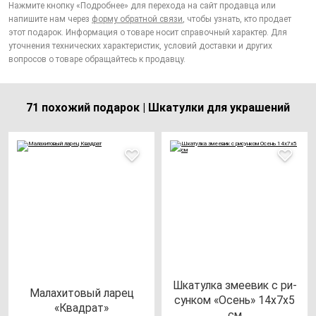
Нажмите кнопку «Подробнее» для перехода на сайт продавца или
напишите нам через
форму обратной связи
, чтобы узнать, кто продает
этот подарок. Информация о товаре носит справочный характер. Для
уточнения технических характеристик, условий доставки и других
вопросов о товаре обращайтесь к продавцу.
71 похожий подарок | Шкатулки для украшений
Шка­тул­ка зме­евик с ри­
Мала­хи­то­вый ла­рец
сун­ком «Осень» 14х7х5
«Квад­рат»
см