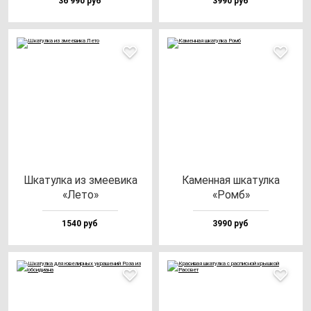
36 990 руб
3990 руб
Шка­тул­ка из зме­еви­ка
Камен­ная шка­тул­ка
«Лето»
«Ромб»
1540 руб
3990 руб