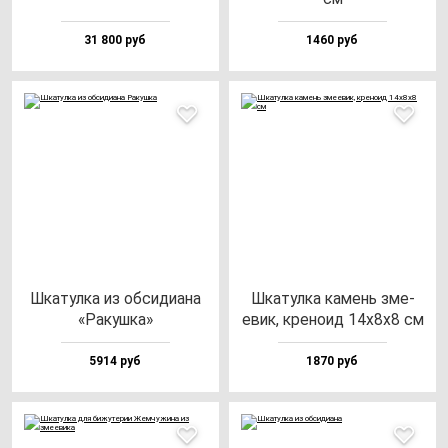
31 800 руб
1460 руб
Шка­тул­ка из об­си­ди­ана
Шка­тул­ка ка­мень зме­
«Ракуш­ка»
евик, кре­но­ид 14х8х8 см
5914 руб
1870 руб