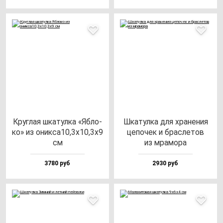
Круг­лая шка­тул­ка «Ябло­
Шка­тул­ка для хра­не­ния
ко» из оник­са10,3х10,3х9
це­по­чек и брас­ле­тов
см
из мра­мо­ра
3780 руб
2930 руб