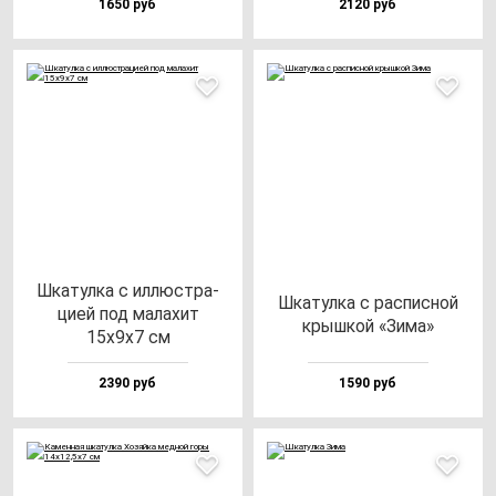
1650 руб
2120 руб
Шка­тул­ка с ил­люс­тра­
Шка­тул­ка с рас­пис­ной
цией под ма­ла­хит
крыш­кой «Зима»
15х9х7 см
2390 руб
1590 руб