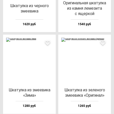
Ори­ги­наль­ная шка­тул­ка
Шка­тул­ка из чер­но­го
из кам­ня ле­ме­зи­та
зме­еви­ка
с ящер­кой
1620 руб
1540 руб
Шка­тул­ка из зме­еви­ка
Шка­тул­ка из зе­ле­но­го
«Зима»
зме­еви­ка «Ори­ги­нал»
1280 руб
1265 руб