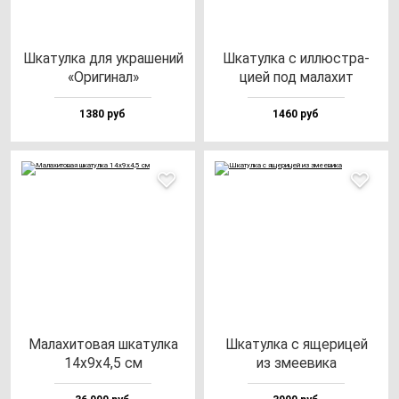
Шка­тул­ка для ук­ра­ше­ний
Шка­тул­ка с ил­люс­тра­
«Ори­ги­нал»
цией под ма­ла­хит
1380 руб
1460 руб
Мала­хи­то­вая шка­тул­ка
Шка­тул­ка с яще­ри­цей
14х9х4,5 см
из зме­еви­ка