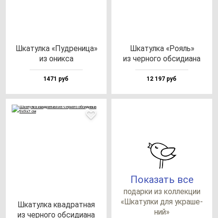
Шка­тул­ка «Пуд­ре­ни­ца»
Шка­тул­ка «Рояль»
из оник­са
из чер­но­го об­си­ди­ана
1471 руб
12 197 руб
Показать все
по­дар­ки из кол­лек­ции
«Шка­тул­ки для ук­ра­ше­
Шка­тул­ка квад­рат­ная
ний»
из чер­но­го об­си­ди­ана