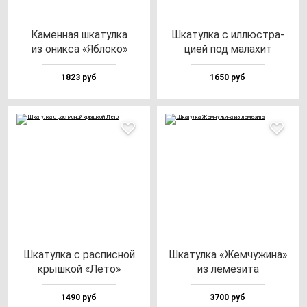
Камен­ная шка­тул­ка
Шка­тул­ка с ил­люс­тра­
из оник­са «Ябло­ко»
цией под ма­ла­хит
1823 руб
1650 руб
Шка­тул­ка с рас­пис­ной
Шка­тул­ка «Жем­чу­жи­на»
крыш­кой «Лето»
из ле­ме­зи­та
1490 руб
3700 руб