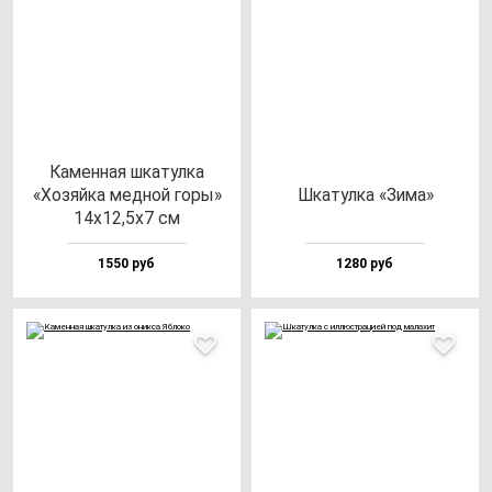
Камен­ная шка­тул­ка
«Хозяй­ка мед­ной го­ры»
Шка­тул­ка «Зима»
14х12,5х7 см
1550 руб
1280 руб