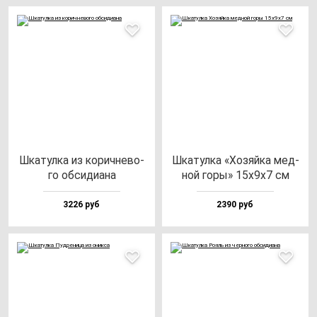
Шка­тул­ка из ко­рич­не­во­
Шка­тул­ка «Хозяй­ка мед­
го об­си­ди­ана
ной го­ры» 15х9х7 см
3226 руб
2390 руб