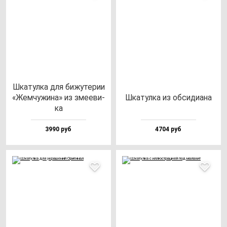
Шка­тул­ка для би­жу­те­рии
«Жем­чу­жи­на» из зме­еви­
Шка­тул­ка из об­си­ди­ана
ка
3990 руб
4704 руб