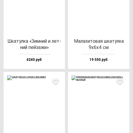
Шка­тул­ка «Зим­ний и лет­
Мала­хи­то­вая шка­тул­ка
ний пей­за­жи»
9х6х4 см
4240 руб
19 550 руб