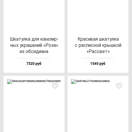
Шка­тул­ка для юве­лир­
Кра­си­вая шка­тул­ка
ных ук­ра­ше­ний «Роза»
с рас­пис­ной крыш­кой
из об­си­ди­ана
«Рас­свет»
7320 руб
1540 руб