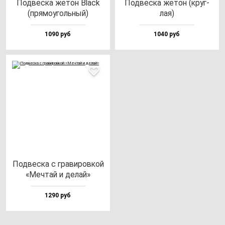
Под­вес­ка же­тон Black
Под­вес­ка же­тон (круг­
(пря­мо­уголь­ный)
лая)
1090 руб
1040 руб
Под­вес­ка с гра­ви­ров­кой
«Меч­тай и де­лай»
1290 руб