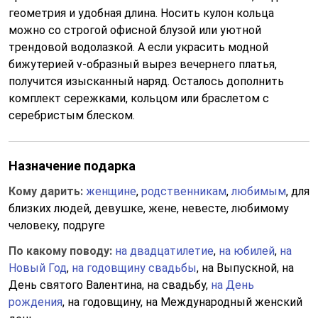
геометрия и удобная длина. Носить кулон кольца
можно со строгой офисной блузой или уютной
трендовой водолазкой. А если украсить модной
бижутерией v-образный вырез вечернего платья,
получится изысканный наряд. Осталось дополнить
комплект сережками, кольцом или браслетом с
серебристым блеском.
Назначение подарка
Кому дарить:
женщине
,
родственникам
,
любимым
, для
близких людей, девушке, жене, невесте, любимому
человеку, подруге
По какому поводу:
на двадцатилетие
,
на юбилей
,
на
Новый Год
,
на годовщину свадьбы
, на Выпускной, на
День святого Валентина, на свадьбу,
на День
рождения
, на годовщину, на Международный женский