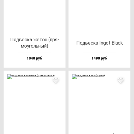
Под­вес­ка же­тон (пря­
Под­вес­ка Ingot Black
мо­уголь­ный)
1040 руб
1490 руб