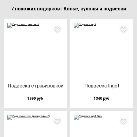
7 похожих подарков | Колье, кулоны и подвески
Под­вес­ка с гра­ви­ров­кой
Под­вес­ка Ingot
1990 руб
1340 руб