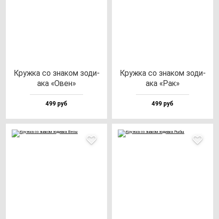
Круж­ка со зна­ком зо­ди­
Круж­ка со зна­ком зо­ди­
ака «Овен»
ака «Рак»
499 руб
499 руб