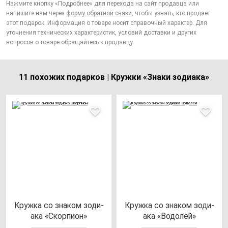
Нажмите кнопку «Подробнее» для перехода на сайт продавца или
напишите нам через
форму обратной связи
, чтобы узнать, кто продает
этот подарок. Информация о товаре носит справочный характер. Для
уточнения технических характеристик, условий доставки и других
вопросов о товаре обращайтесь к продавцу.
11 похожих подарков | Кружки «Знаки зодиака»
Круж­ка со зна­ком зо­ди­
Круж­ка со зна­ком зо­ди­
ака «Скор­пи­он»
ака «Водо­лей»