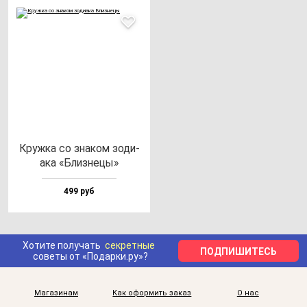
Круж­ка со зна­ком зо­ди­
ака «Близ­не­цы»
499 руб
Хотите получать
секретные
ПОДПИШИТЕСЬ
советы от «Подарки.ру»?
Магазинам
Как оформить заказ
О нас