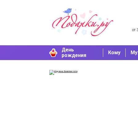
от 
День
Кому
Му
рождения