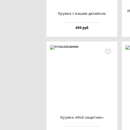
И
Круж­ка с ва­шим ди­зай­ном
499 руб
Круж­ка «Мой за­щит­ник»