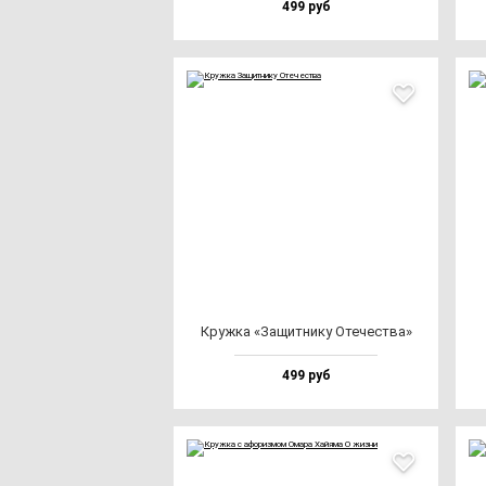
499 руб
Круж­ка «Защит­ни­ку Оте­чес­тва»
499 руб