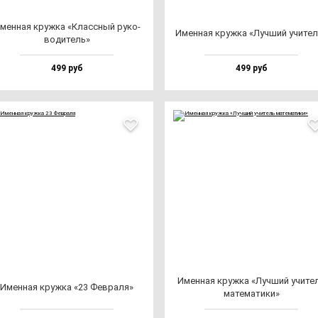
мен­ная круж­ка «Клас­сный ру­ко­
Имен­ная круж­ка «Луч­ший учи­те
во­ди­тель»
499 руб
499 руб
Имен­ная круж­ка «Луч­ший учи­те
Имен­ная круж­ка «23 Фев­ра­ля»
ма­те­ма­ти­ки»