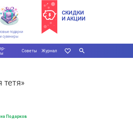
СКИДКИ
И АКЦИИ
ловые подарки
и сувениры
ер-
Советы
Журнал
сы
 тетя»
на Подарков