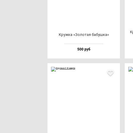
К
Круж­ка «Золо­тая ба­буш­ка»
500 руб