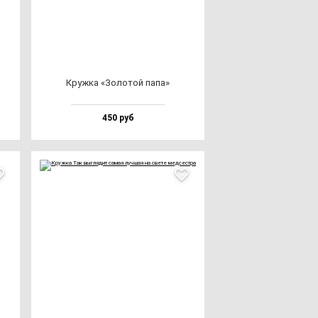
Круж­ка «Золо­той па­па»
450 руб