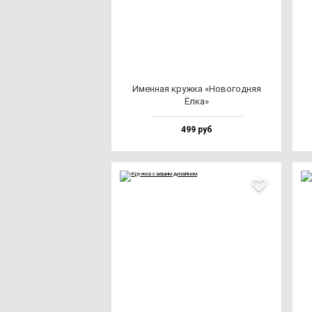
Имен­ная круж­ка «Ново­год­няя
Ёлка»
499 руб