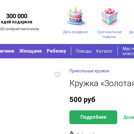
300 000
идей подарков
300 интернет-магазинов
День рождения
Оригинальные
Де
подарки
Маст
жчине
Женщине
Ребенку
Поводы
Каталог
клас
Прикольные кружки
Кружка «Золотая
500
руб
Подробнее
Доли