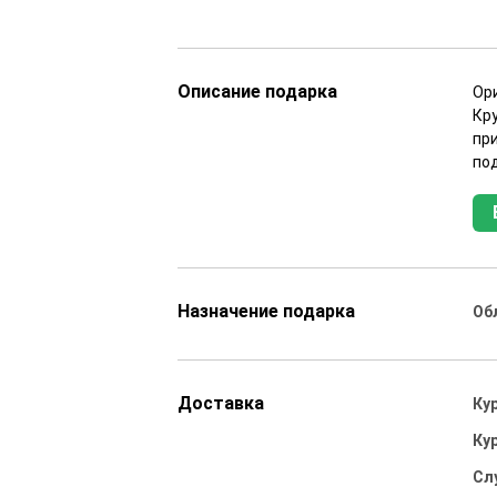
Описание подарка
Ор
Кр
при
по
Назначение подарка
Об
Доставка
Ку
Ку
Сл