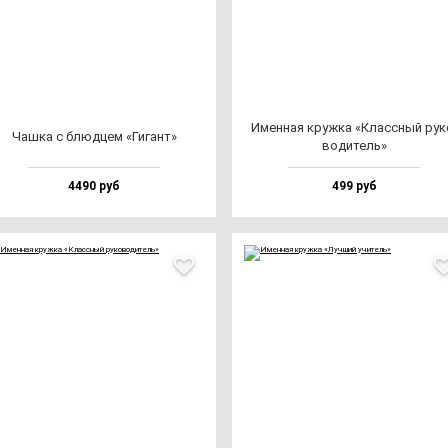
Имен­ная круж­ка «Клас­сный ру­к
Чаш­ка с блюд­цем «Гигант»
во­ди­тель»
4490 руб
499 руб