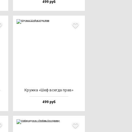
499 руб
»
Круж­ка «Шеф всег­да прав»
499 руб