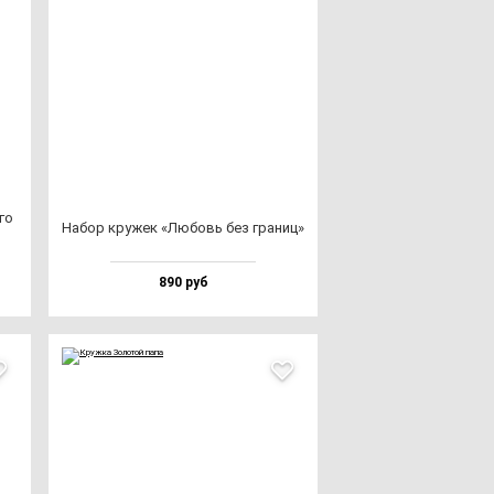
­го
Набор кру­жек «Любовь без гра­ниц»
890 руб