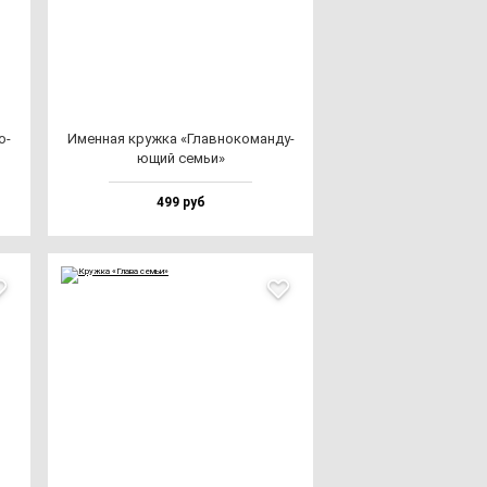
о­
Имен­ная круж­ка «Глав­но­ко­ман­ду­
ющий семьи»
499 руб