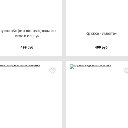
руж­ка «Кофе в пос­тель, шам­пан­
Круж­ка «8 мар­та»
ское в ван­ну»
499 руб
499 руб