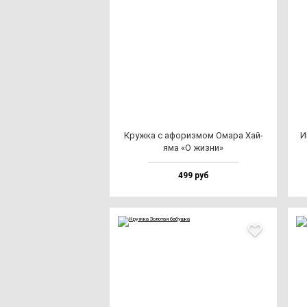
Круж­ка с афо­риз­мом Ома­ра Хай­
И
яма «О жиз­ни»
499 руб