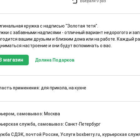
Выбрали 9 раз
игинальная кружка с надписью "Золотая тетя".
ужки с забавными надписями - отличный вариант недорогого и за
годится вашим друзьям и близким дома или на работе. Каждый раз
дниматься настроение и они будут вспоминать о вас.
В магазин
Долина Подарков
ласть применения:
для прикола, на кухне
рьером, самовывоз:
Москва
рьерская служба, самовывоз:
Санкт-Петербург
ужба СДЭК, почтой России, Услуги boxberry.ru, курьерская служ