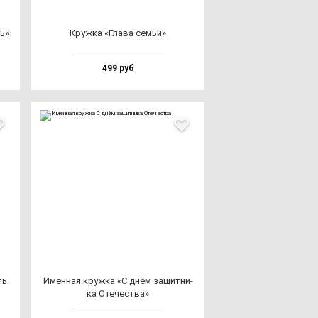
ль»
Круж­ка «Гла­ва cемьи»
499 руб
ль
Имен­ная круж­ка «С днём за­щит­ни­
ка Оте­чес­тва»