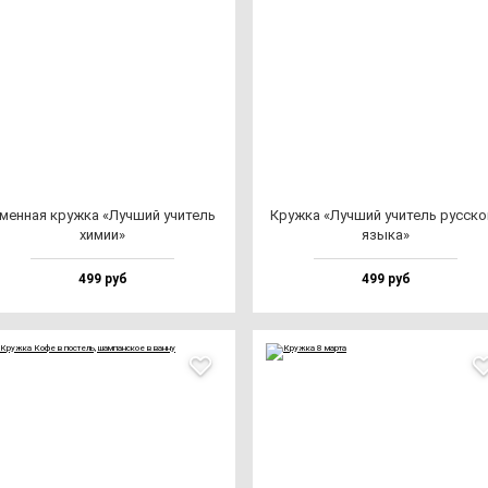
мен­ная круж­ка «Луч­ший учи­тель
Круж­ка «Луч­ший учи­тель рус­ско
хи­мии»
язы­ка»
499 руб
499 руб