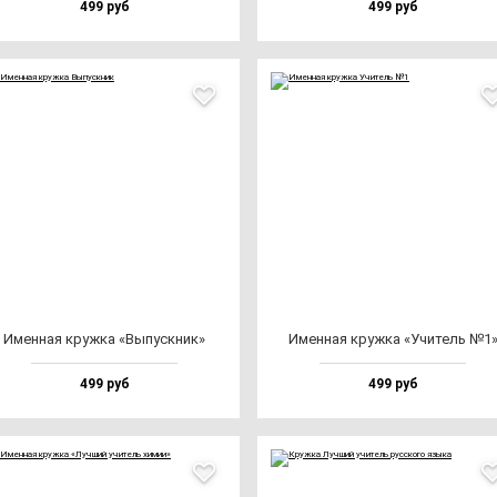
499 руб
499 руб
Имен­ная круж­ка «Выпус­кник»
Имен­ная круж­ка «Учи­тель №1
499 руб
499 руб