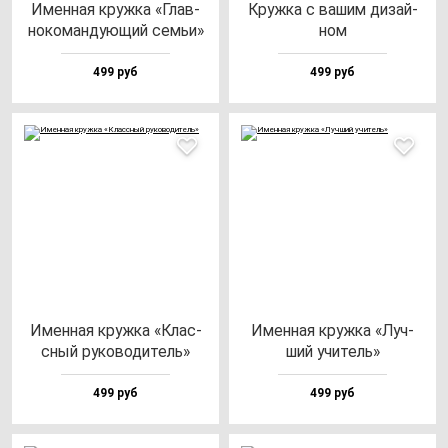
Имен­ная круж­ка «Глав­
Круж­ка с ва­шим ди­зай­
но­ко­ман­ду­ющий семьи»
ном
499 руб
499 руб
Имен­ная круж­ка «Клас­
Имен­ная круж­ка «Луч­
сный ру­ко­во­ди­тель»
ший учи­тель»
499 руб
499 руб