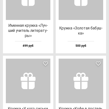
Имен­ная круж­ка «Луч­
Круж­ка «Золо­тая ба­буш­
ший учи­тель ли­те­ра­ту­
ка»
ры»
499 руб
500 руб
Круж­ка «У ко­го сись­ки,
Круж­ка «Кофе в пос­тель,