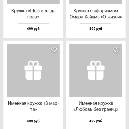
Круж­ка «Шеф всег­да
Круж­ка с афо­риз­мом
прав»
Ома­ра Хай­яма «О жиз­ни»
499 руб
499 руб
Имен­ная круж­ка «8 мар­
Имен­ная круж­ка
та»
«Любовь без гра­ниц»
499 руб
499 руб