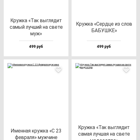
Круж­ка «Так выг­ля­дит
Круж­ка «Сер­дце из слов
са­мый луч­ший на све­те
БАБУШКЕ»
муж»
499 руб
499 руб
Круж­ка «Так выг­ля­дит
Имен­ная круж­ка «С 23
са­мая луч­шая на све­те
фев­ра­ля» муж­чи­не