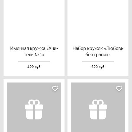
Имен­ная круж­ка «Учи­
Набор кру­жек «Любовь
тель №1»
без гра­ниц»
499 руб
890 руб