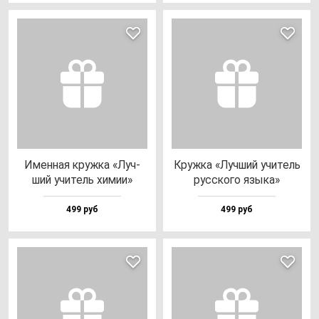
Имен­ная круж­ка «Луч­
Круж­ка «Луч­ший учи­тель
ший учи­тель хи­мии»
рус­ско­го язы­ка»
499 руб
499 руб