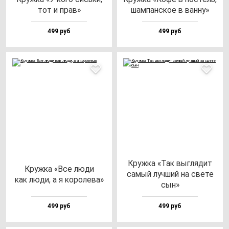
тот и прав»
шам­пан­ское в ван­ну»
499 руб
499 руб
Круж­ка «Так выг­ля­дит
Круж­ка «Все лю­ди
са­мый луч­ший на све­те
как лю­ди, а я ко­ро­ле­ва»
сын»
499 руб
499 руб