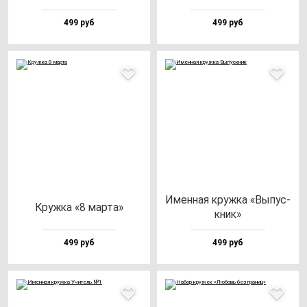
499 руб
499 руб
Имен­ная круж­ка «Выпус­
Круж­ка «8 мар­та»
кник»
499 руб
499 руб