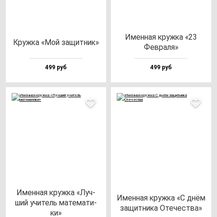
Имен­ная круж­ка «23
Круж­ка «Мой за­щит­ник»
Фев­ра­ля»
499 руб
499 руб
Имен­ная круж­ка «Луч­
Имен­ная круж­ка «С днём
ший учи­тель ма­те­ма­ти­
за­щит­ни­ка Оте­чес­тва»
ки»