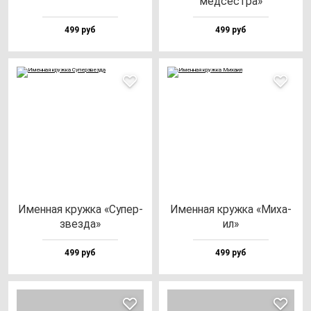
мед­сес­тра»
499 руб
499 руб
Имен­ная круж­ка «Супер­
Имен­ная круж­ка «Миха­
звез­да»
ил»
499 руб
499 руб