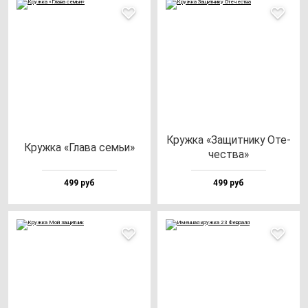
Круж­ка «Защит­ни­ку Оте­
Круж­ка «Гла­ва cемьи»
чес­тва»
499 руб
499 руб