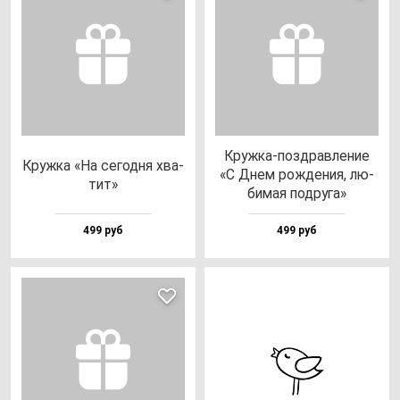
Круж­ка-поз­драв­ле­ние
Круж­ка «На се­год­ня хва­
«С Днем рож­де­ния, лю­
тит»
би­мая под­ру­га»
499 руб
499 руб