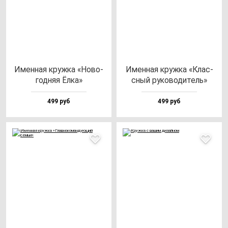
Имен­ная круж­ка «Ново­
Имен­ная круж­ка «Клас­
год­няя Ёлка»
сный ру­ко­во­ди­тель»
499 руб
499 руб