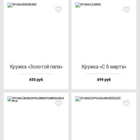
Круж­ка «Золо­той па­па»
Круж­ка «С 8 мар­та»
450 руб
499 руб