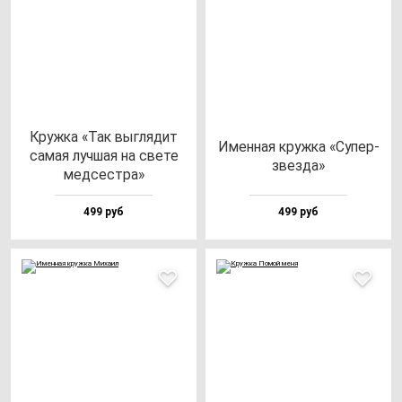
Круж­ка «Так выг­ля­дит
Имен­ная круж­ка «Супер­
са­мая луч­шая на све­те
звез­да»
мед­сес­тра»
499 руб
499 руб