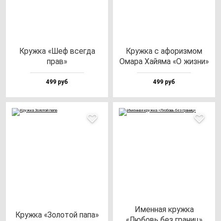
Круж­ка «Шеф всег­да
Круж­ка с афо­риз­мом
прав»
Ома­ра Хай­яма «О жиз­ни»
499 руб
499 руб
Имен­ная круж­ка
Круж­ка «Золо­той па­па»
«Любовь без гра­ниц»