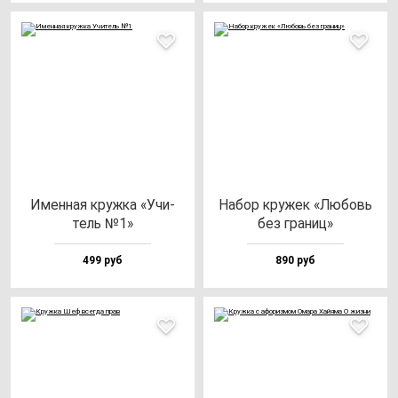
Имен­ная круж­ка «Учи­
Набор кру­жек «Любовь
тель №1»
без гра­ниц»
499 руб
890 руб