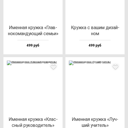
Имен­ная круж­ка «Глав­
Круж­ка с ва­шим ди­зай­
но­ко­ман­ду­ющий семьи»
ном
499 руб
499 руб
Имен­ная круж­ка «Клас­
Имен­ная круж­ка «Луч­
сный ру­ко­во­ди­тель»
ший учи­тель»