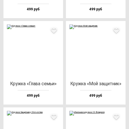
499 руб
499 руб
Круж­ка «Гла­ва cемьи»
Круж­ка «Мой за­щит­ник»
499 руб
499 руб