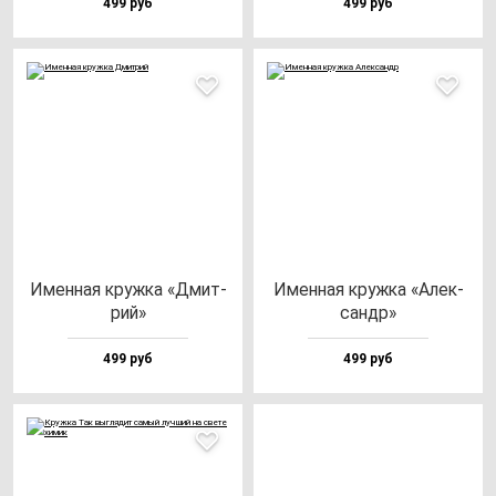
499 руб
499 руб
Имен­ная круж­ка «Дмит­
Имен­ная круж­ка «Алек­
рий»
сандр»
499 руб
499 руб