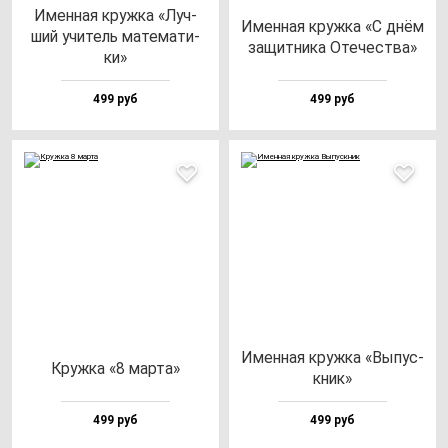
Имен­ная круж­ка «Луч­
Имен­ная круж­ка «С днём
ший учи­тель ма­те­ма­ти­
за­щит­ни­ка Оте­чес­тва»
ки»
499 руб
499 руб
Имен­ная круж­ка «Выпус­
Круж­ка «8 мар­та»
кник»
499 руб
499 руб