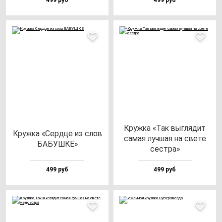
499 руб
499 руб
Круж­ка «Так выг­ля­дит
Круж­ка «Сер­дце из слов
са­мая луч­шая на све­те
БАБУШКЕ»
сес­тра»
499 руб
499 руб