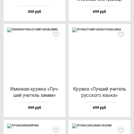
450 руб
499 руб
Имен­ная круж­ка «Луч­
Круж­ка «Луч­ший учи­тель
ший учи­тель хи­мии»
рус­ско­го язы­ка»
499 руб
499 руб