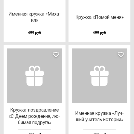
Имен­ная круж­ка «Миха­
Круж­ка «Помой ме­ня»
ил»
499 руб
499 руб
Круж­ка-поз­драв­ле­ние
Имен­ная круж­ка «Луч­
«С Днем рож­де­ния, лю­
ший учи­тель ис­то­рии»
би­мая под­ру­га»