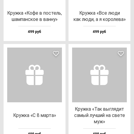
Круж­ка «Кофе в пос­тель,
Круж­ка «Все лю­ди
шам­пан­ское в ван­ну»
как лю­ди, а я ко­ро­ле­ва»
499 руб
499 руб
Круж­ка «Так выг­ля­дит
Круж­ка «С 8 мар­та»
са­мый луч­ший на све­те
муж»