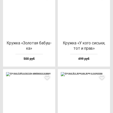
Круж­ка «Золо­тая ба­буш­
Круж­ка «У ко­го сись­ки,
ка»
тот и прав»
500 руб
499 руб