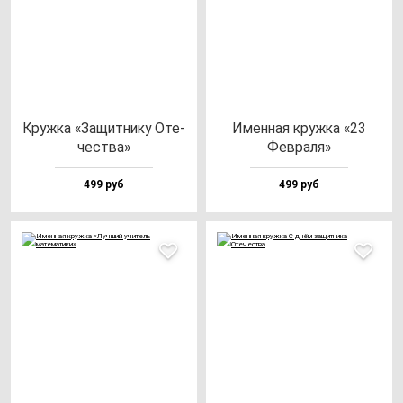
Круж­ка «Защит­ни­ку Оте­
Имен­ная круж­ка «23
чес­тва»
Фев­ра­ля»
499 руб
499 руб