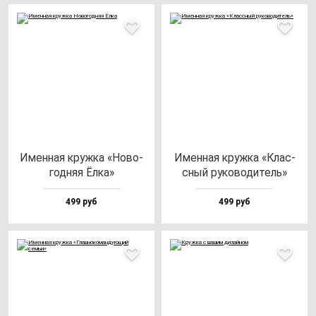
Имен­ная круж­ка «Ново­
Имен­ная круж­ка «Клас­
год­няя Ёлка»
сный ру­ко­во­ди­тель»
499 руб
499 руб