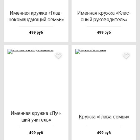
Имен­ная круж­ка «Глав­
Имен­ная круж­ка «Клас­
но­ко­ман­ду­ющий семьи»
сный ру­ко­во­ди­тель»
499 руб
499 руб
Имен­ная круж­ка «Луч­
Круж­ка «Гла­ва cемьи»
ший учи­тель»
499 руб
499 руб