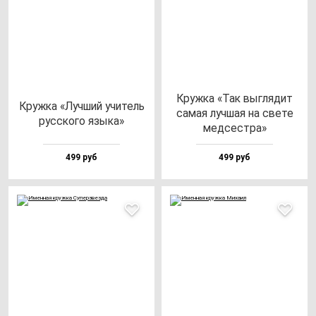
Круж­ка «Так выг­ля­дит
Круж­ка «Луч­ший учи­тель
са­мая луч­шая на све­те
рус­ско­го язы­ка»
мед­сес­тра»
499 руб
499 руб