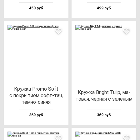
450 руб
499 руб
Круж­ка Pro­mo Soft
Круж­ка Bright Tulip, ма­
с пок­ры­ти­ем софт-тач,
то­вая, чер­ная с зе­ле­ным
тем­но-си­няя
369 руб
369 руб