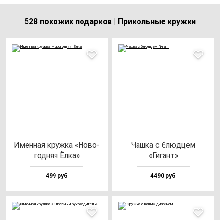
528 похожих подарков | Прикольные кружки
Имен­ная круж­ка «Ново­
Чаш­ка с блюд­цем
год­няя Ёлка»
«Гигант»
499 руб
4490 руб