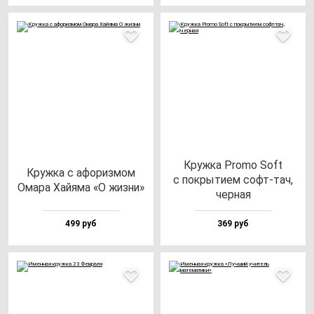
Круж­ка Pro­mo Soft
Круж­ка с афо­риз­мом
с пок­ры­ти­ем софт-тач,
Ома­ра Хай­яма «О жиз­ни»
чер­ная
499 руб
369 руб