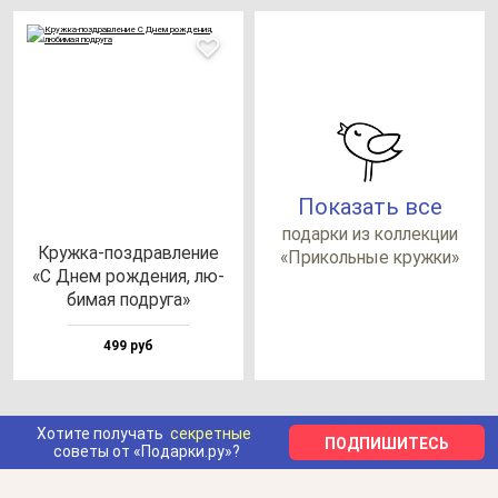
Показать все
по­дар­ки из кол­лек­ции
Круж­ка-поз­драв­ле­ние
«При­коль­ные круж­ки»
«С Днем рож­де­ния, лю­
би­мая под­ру­га»
499 руб
Хотите получать
секретные
ПОДПИШИТЕСЬ
советы от «Подарки.ру»?