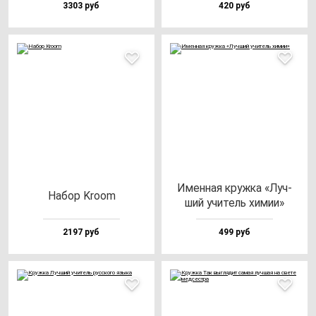
3303 руб
420 руб
Имен­ная круж­ка «Луч­
Набор Kro­om
ший учи­тель хи­мии»
2197 руб
499 руб