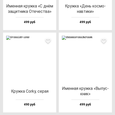
Имен­ная круж­ка «С днём
Круж­ка «День кос­мо­
за­щит­ни­ка Оте­чес­тва»
нав­ти­ки»
499 руб
499 руб
Имен­ная круж­ка «Выпус­
Круж­ка Corky, се­рая
кник»
490 руб
499 руб