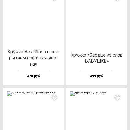
Круж­ка Best Noon с пок­
Круж­ка «Сер­дце из слов
ры­ти­ем софт-тач, чер­
БАБУШКЕ»
ная
420 руб
499 руб