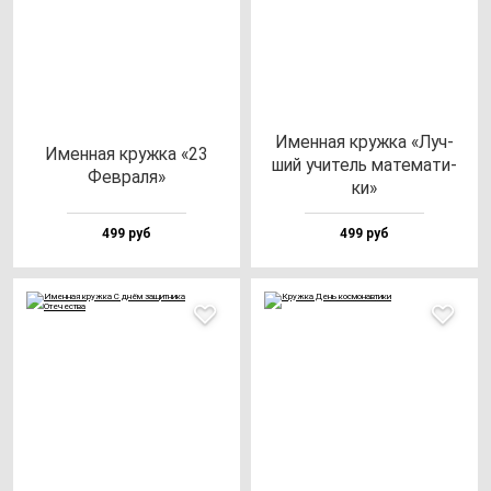
Имен­ная круж­ка «Луч­
Имен­ная круж­ка «23
ший учи­тель ма­те­ма­ти­
Фев­ра­ля»
ки»
499 руб
499 руб