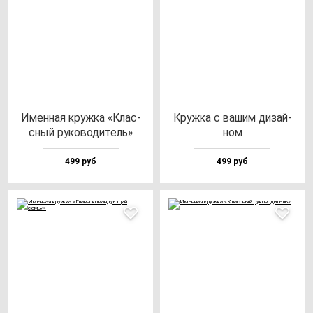
Имен­ная круж­ка «Клас­
Круж­ка с ва­шим ди­зай­
сный ру­ко­во­ди­тель»
ном
499 руб
499 руб