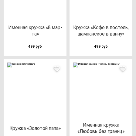
Имен­ная круж­ка «8 мар­
Круж­ка «Кофе в пос­тель,
та»
шам­пан­ское в ван­ну»
499 руб
499 руб
Имен­ная круж­ка
Круж­ка «Золо­той па­па»
«Любовь без гра­ниц»