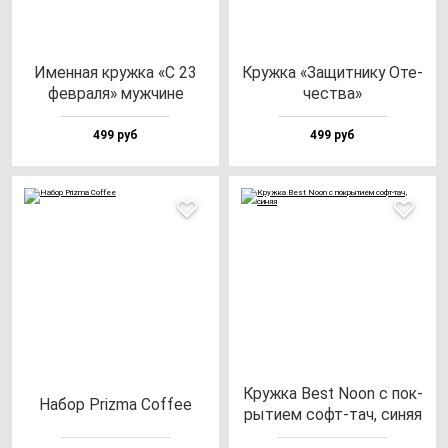
Имен­ная круж­ка «С 23
Круж­ка «Защит­ни­ку Оте­
фев­ра­ля» муж­чи­не
чес­тва»
499 руб
499 руб
Круж­ка Best Noon с пок­
Набор Priz­ma Cof­fee
ры­ти­ем софт-тач, си­няя