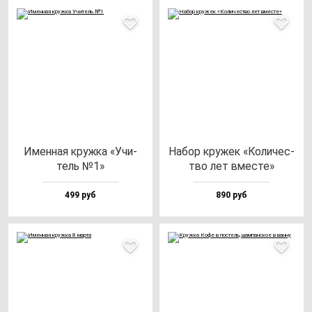
Имен­ная круж­ка «Учи­
Набор кру­жек «Коли­чес­
тель №1»
тво лет вмес­те»
499 руб
890 руб