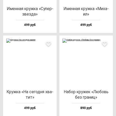
Имен­ная круж­ка «Супер­
Имен­ная круж­ка «Миха­
звез­да»
ил»
499 руб
499 руб
Круж­ка «На се­год­ня хва­
Набор кру­жек «Любовь
тит»
без гра­ниц»
499 руб
890 руб