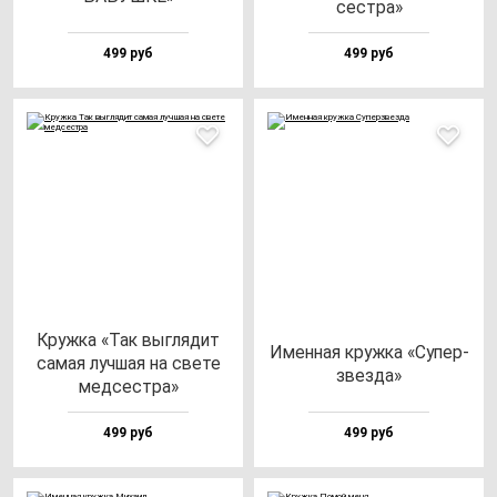
сес­тра»
499 руб
499 руб
Круж­ка «Так выг­ля­дит
Имен­ная круж­ка «Супер­
са­мая луч­шая на све­те
звез­да»
мед­сес­тра»
499 руб
499 руб