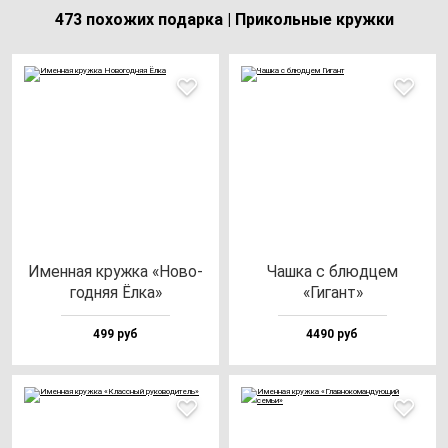
473 похожих подарка | Прикольные кружки
Имен­ная круж­ка «Ново­
Чаш­ка с блюд­цем
год­няя Ёлка»
«Гигант»
499 руб
4490 руб