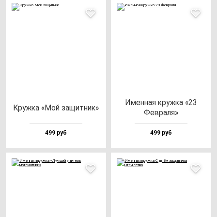
Имен­ная круж­ка «23
Круж­ка «Мой за­щит­ник»
Фев­ра­ля»
499 руб
499 руб