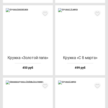
Круж­ка «Золо­той па­па»
Круж­ка «С 8 мар­та»
450 руб
499 руб