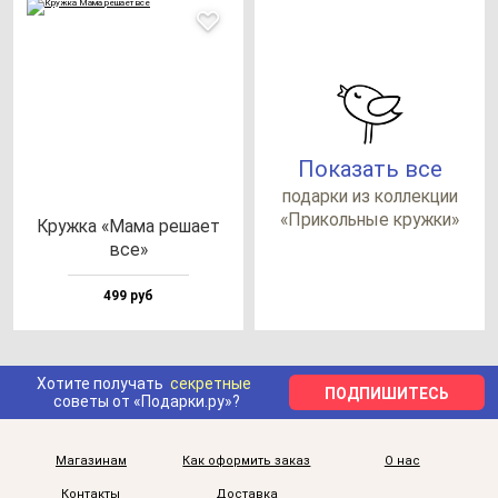
Показать все
по­дар­ки из кол­лек­ции
«При­коль­ные круж­ки»
Круж­ка «Мама ре­ша­ет
все»
499 руб
Хотите получать
секретные
ПОДПИШИТЕСЬ
советы от «Подарки.ру»?
Магазинам
Как оформить заказ
О нас
Контакты
Доставка