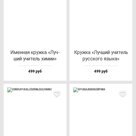
Имен­ная круж­ка «Луч­
Круж­ка «Луч­ший учи­тель
ший учи­тель хи­мии»
рус­ско­го язы­ка»
499 руб
499 руб