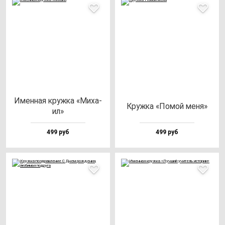
Имен­ная круж­ка «Миха­
Круж­ка «Помой ме­ня»
ил»
499 руб
499 руб