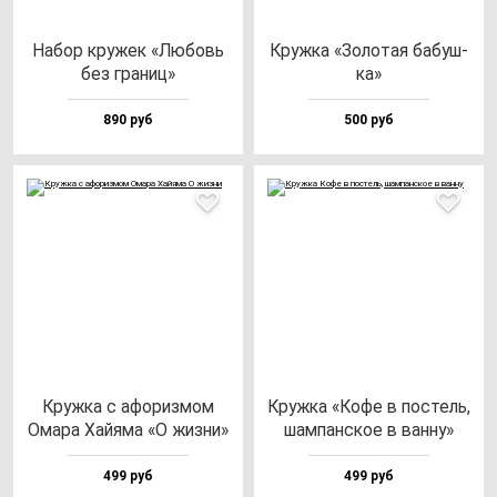
Набор кру­жек «Любовь
Круж­ка «Золо­тая ба­буш­
без гра­ниц»
ка»
890 руб
500 руб
Круж­ка с афо­риз­мом
Круж­ка «Кофе в пос­тель,
Ома­ра Хай­яма «О жиз­ни»
шам­пан­ское в ван­ну»
499 руб
499 руб