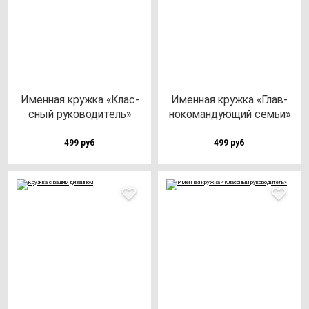
Имен­ная круж­ка «Клас­
Имен­ная круж­ка «Глав­
сный ру­ко­во­ди­тель»
но­ко­ман­ду­ющий семьи»
499 руб
499 руб