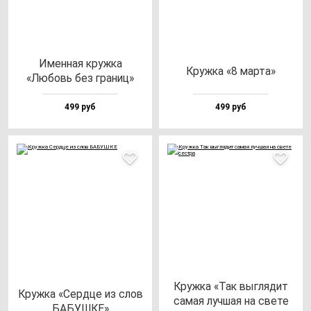
Имен­ная круж­ка
Круж­ка «8 мар­та»
«Любовь без гра­ниц»
499 руб
499 руб
Круж­ка «Так выг­ля­дит
Круж­ка «Сер­дце из слов
са­мая луч­шая на све­те
БАБУШКЕ»