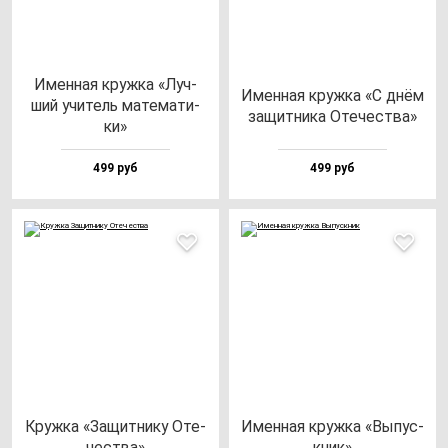
Имен­ная круж­ка «Луч­
Имен­ная круж­ка «С днём
ший учи­тель ма­те­ма­ти­
за­щит­ни­ка Оте­чес­тва»
ки»
499 руб
499 руб
Круж­ка «Защит­ни­ку Оте­
Имен­ная круж­ка «Выпус­
чес­тва»
кник»