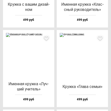
Круж­ка с ва­шим ди­зай­
Имен­ная круж­ка «Клас­
ном
сный ру­ко­во­ди­тель»
499 руб
499 руб
Имен­ная круж­ка «Луч­
Круж­ка «Гла­ва cемьи»
ший учи­тель»
499 руб
499 руб