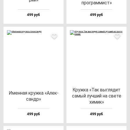
прог­рам­мист»
499 руб
499 руб
Круж­ка «Так выг­ля­дит
Имен­ная круж­ка «Алек­
са­мый луч­ший на све­те
сандр»
хи­мик»
499 руб
499 руб