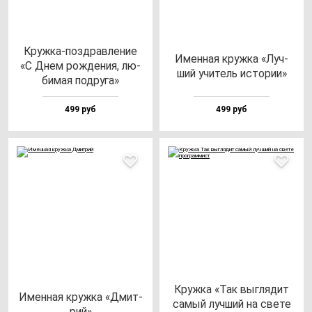
Круж­ка-поз­драв­ле­ние
Имен­ная круж­ка «Луч­
«С Днем рож­де­ния, лю­
ший учи­тель ис­то­рии»
би­мая под­ру­га»
499 руб
499 руб
Круж­ка «Так выг­ля­дит
Имен­ная круж­ка «Дмит­
са­мый луч­ший на све­те
рий»