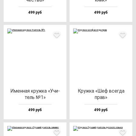
499 руб
499 руб
Имен­ная круж­ка «Учи­
Круж­ка «Шеф всег­да
тель №1»
прав»
499 руб
499 руб