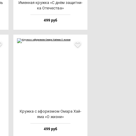
ль
Имен­ная круж­ка «С днём за­щит­ни­
ка Оте­чес­тва»
499 руб
Круж­ка с афо­риз­мом Ома­ра Хай­
яма «О жиз­ни»
499 руб