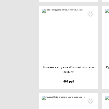
Имен­ная круж­ка «Луч­ший учи­тель
Кр
хи­мии»
499 руб