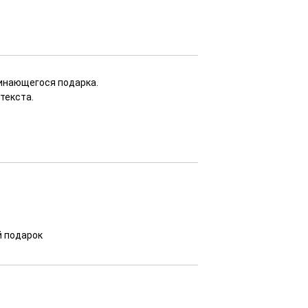
минающегося подарка.
текста.
й подарок