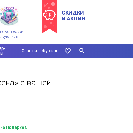
СКИДКИ
И АКЦИИ
ловые подарки
и сувениры
ер-
Советы
Журнал
сы
ена» с вашей
на Подарков