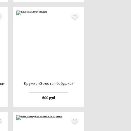
иц»
Круж­ка «Золо­тая ба­буш­ка»
500 руб