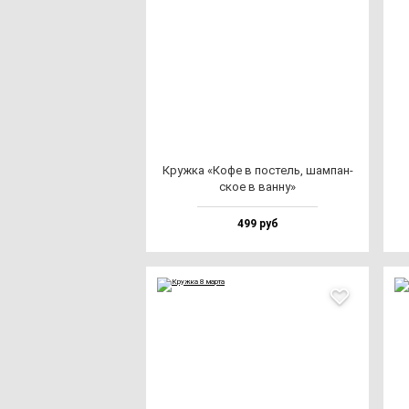
Круж­ка «Кофе в пос­тель, шам­пан­
ское в ван­ну»
499 руб