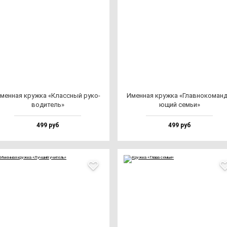
мен­ная круж­ка «Клас­сный ру­ко­
Имен­ная круж­ка «Глав­но­ко­ман­д
во­ди­тель»
ющий семьи»
499 руб
499 руб