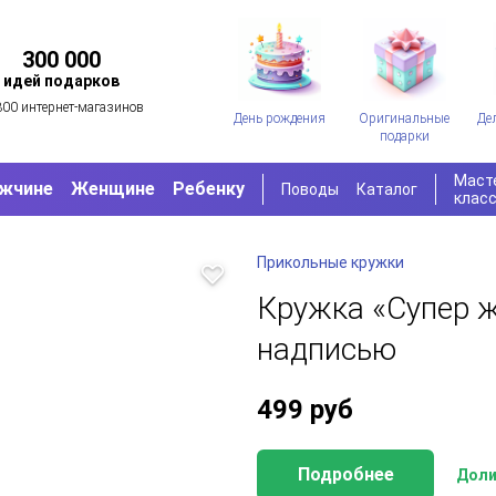
300 000
идей подарков
300 интернет-магазинов
День рождения
Оригинальные
Де
подарки
Маст
жчине
Женщине
Ребенку
Поводы
Каталог
клас
Прикольные кружки
Кружка «Супер ж
надписью
499
руб
Подробнее
Доли