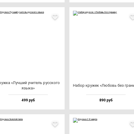
уж­ка «Луч­ший учи­тель рус­ско­го
Набор кру­жек «Любовь без гра­н
язы­ка»
499 руб
890 руб