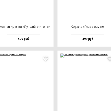
ен­ная круж­ка «Луч­ший учи­тель»
Круж­ка «Гла­ва cемьи»
499 руб
499 руб