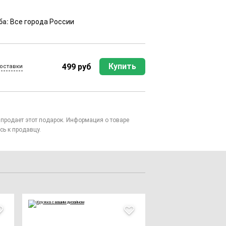
ба:
Все города России
Купить
499 руб
оставки
то продает этот подарок. Информация о товаре
сь к продавцу.