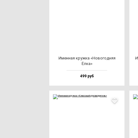
Имен­ная круж­ка «Ново­год­няя
И
Ёлка»
499 руб