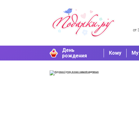
от 
День
Кому
Му
рождения