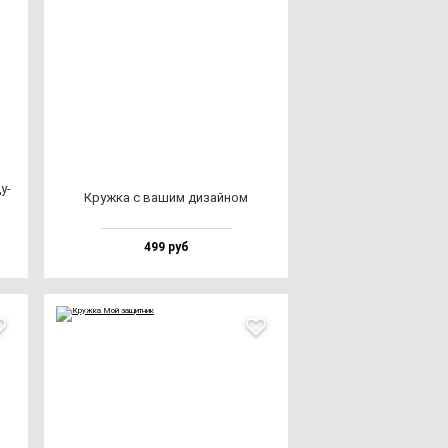
у­
Круж­ка с ва­шим ди­зай­ном
499 руб