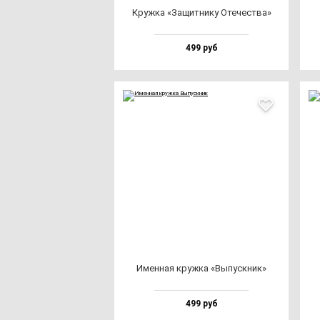
Круж­ка «Защит­ни­ку Оте­чес­тва»
499 руб
Имен­ная круж­ка «Выпус­кник»
499 руб