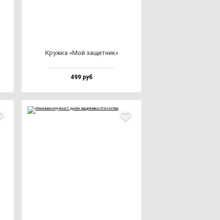
Круж­ка «Мой за­щит­ник»
499 руб