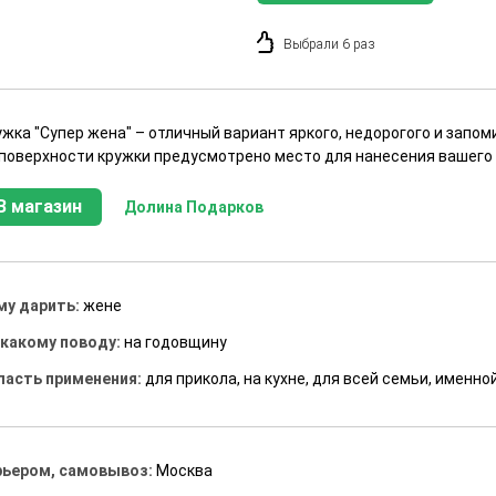
Выбрали 6 раз
ужка "Супер жена" – отличный вариант яркого, недорогого и запо
 поверхности кружки предусмотрено место для нанесения вашего 
В магазин
Долина Подарков
му дарить:
жене
 какому поводу:
на годовщину
ласть применения:
для прикола, на кухне, для всей семьи, именно
рьером, самовывоз:
Москва