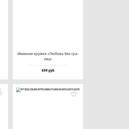
Имен­ная круж­ка «Любовь без гра­
ниц»
499 руб