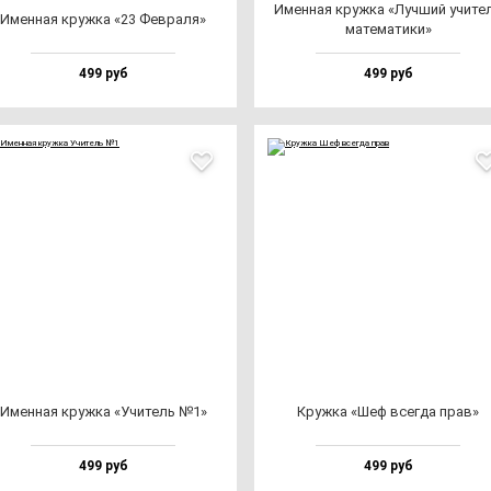
Имен­ная круж­ка «Луч­ший учи­те
Имен­ная круж­ка «23 Фев­ра­ля»
ма­те­ма­ти­ки»
499 руб
499 руб
Имен­ная круж­ка «Учи­тель №1»
Круж­ка «Шеф всег­да прав»
499 руб
499 руб