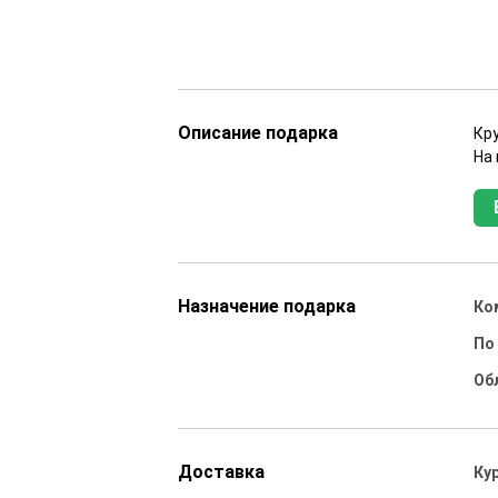
Описание подарка
Кр
На
Назначение подарка
Ко
По
Об
Доставка
Ку