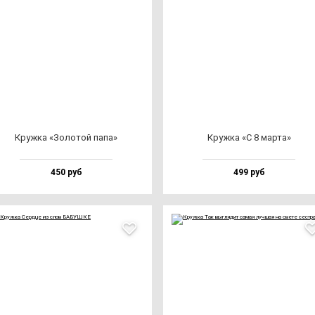
Круж­ка «Золо­той па­па»
Круж­ка «С 8 мар­та»
450 руб
499 руб