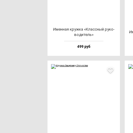
Имен­ная круж­ка «Клас­сный ру­ко­
Им
во­ди­тель»
499 руб