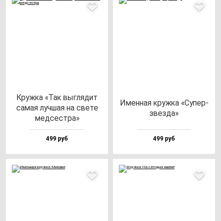
Круж­ка «Так выг­ля­дит
Имен­ная круж­ка «Супер­
са­мая луч­шая на све­те
звез­да»
мед­сес­тра»
499 руб
499 руб