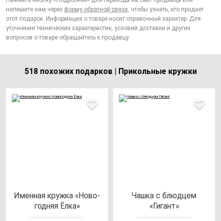
Нажмите кнопку «Подробнее» для перехода на сайт продавца или
напишите нам через
форму обратной связи
, чтобы узнать, кто продает
этот подарок. Информация о товаре носит справочный характер. Для
уточнения технических характеристик, условий доставки и других
вопросов о товаре обращайтесь к продавцу.
518 похожих подарков | Прикольные кружки
Имен­ная круж­ка «Ново­
Чаш­ка с блюд­цем
год­няя Ёлка»
«Гигант»