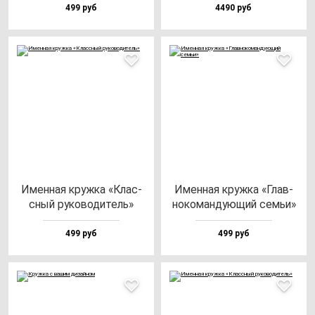
499 руб
4490 руб
Имен­ная круж­ка «Клас­
Имен­ная круж­ка «Глав­
сный ру­ко­во­ди­тель»
но­ко­ман­ду­ющий семьи»
499 руб
499 руб