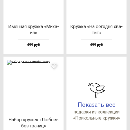
Имен­ная круж­ка «Миха­
Круж­ка «На се­год­ня хва­
ил»
тит»
499 руб
499 руб
Показать все
по­дар­ки из кол­лек­ции
«При­коль­ные круж­ки»
Набор кру­жек «Любовь
без гра­ниц»