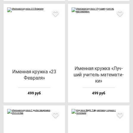
Имен­ная круж­ка «Луч­
Имен­ная круж­ка «23
ший учи­тель ма­те­ма­ти­
Фев­ра­ля»
ки»
499 руб
499 руб