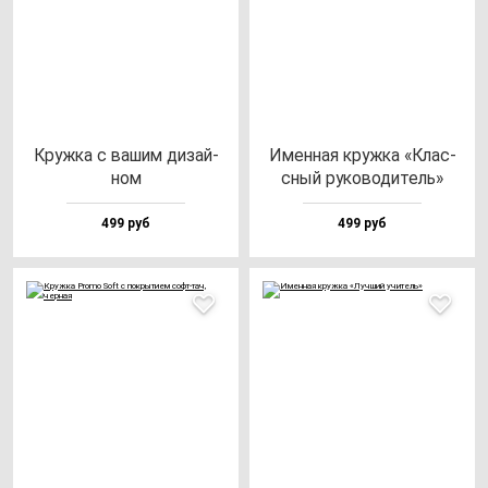
Круж­ка с ва­шим ди­зай­
Имен­ная круж­ка «Клас­
ном
сный ру­ко­во­ди­тель»
499 руб
499 руб