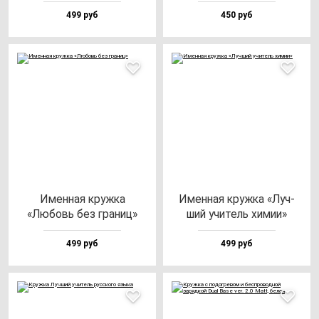
499 руб
450 руб
Имен­ная круж­ка
Имен­ная круж­ка «Луч­
«Любовь без гра­ниц»
ший учи­тель хи­мии»
499 руб
499 руб