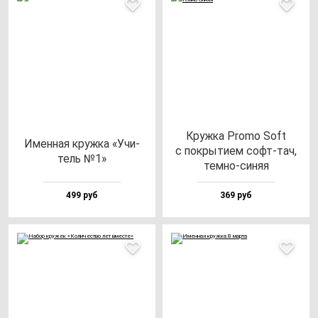
Круж­ка Pro­mo Soft
Имен­ная круж­ка «Учи­
с пок­ры­ти­ем софт-тач,
тель №1»
тем­но-си­няя
499 руб
369 руб