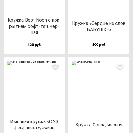
Круж­ка Best Noon с пок­
Круж­ка «Сер­дце из слов
ры­ти­ем софт-тач, чер­
БАБУШКЕ»
ная
420 руб
499 руб
Имен­ная круж­ка «С 23
Круж­ка Gon­na, чер­ная
фев­ра­ля» муж­чи­не