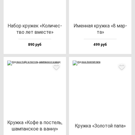
Набор кру­жек «Коли­чес­
Имен­ная круж­ка «8 мар­
тво лет вмес­те»
та»
890 руб
499 руб
Круж­ка «Кофе в пос­тель,
Круж­ка «Золо­той па­па»
шам­пан­ское в ван­ну»