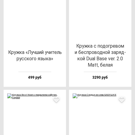
Круж­ка с по­дог­ре­вом
Круж­ка «Луч­ший учи­тель
и бес­про­вод­ной за­ряд­
рус­ско­го язы­ка»
кой Dual Base ver. 2.0
Matt, бе­лая
499 руб
3290 руб