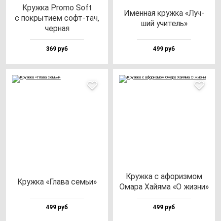
Круж­ка Pro­mo Soft
Имен­ная круж­ка «Луч­
с пок­ры­ти­ем софт-тач,
ший учи­тель»
чер­ная
369 руб
499 руб
Круж­ка с афо­риз­мом
Круж­ка «Гла­ва cемьи»
Ома­ра Хай­яма «О жиз­ни»
499 руб
499 руб