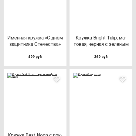
Имен­ная круж­ка «С днём
Круж­ка Bright Tulip, ма­
за­щит­ни­ка Оте­чес­тва»
то­вая, чер­ная с зе­ле­ным
499 руб
369 руб
Круж­ка Best Noon с пок­