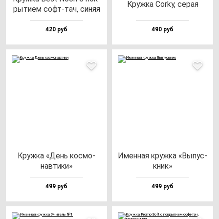
Круж­ка Corky, се­рая
ры­ти­ем софт-тач, си­няя
420 руб
490 руб
Круж­ка «День кос­мо­
Имен­ная круж­ка «Выпус­
нав­ти­ки»
кник»
499 руб
499 руб