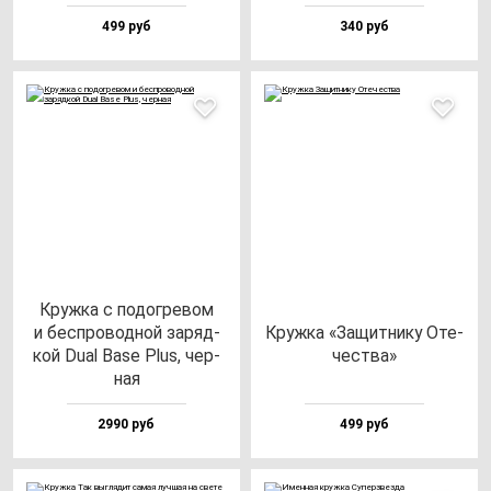
499 руб
340 руб
Круж­ка с по­дог­ре­вом
и бес­про­вод­ной за­ряд­
Круж­ка «Защит­ни­ку Оте­
кой Dual Base Plus, чер­
чес­тва»
ная
2990 руб
499 руб