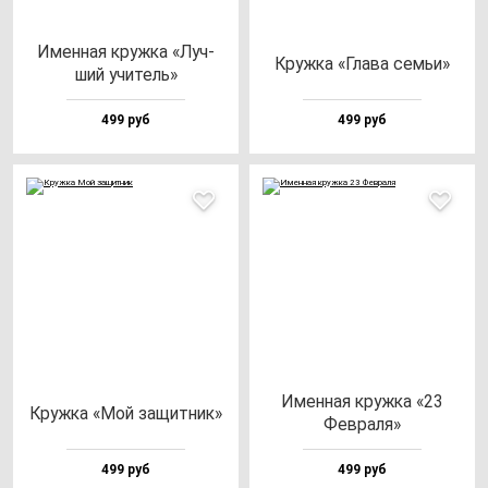
Имен­ная круж­ка «Луч­
Круж­ка «Гла­ва cемьи»
ший учи­тель»
499 руб
499 руб
Имен­ная круж­ка «23
Круж­ка «Мой за­щит­ник»
Фев­ра­ля»
499 руб
499 руб