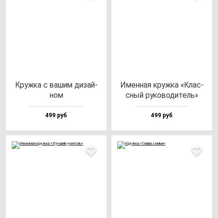
Круж­ка с ва­шим ди­зай­
Имен­ная круж­ка «Клас­
ном
сный ру­ко­во­ди­тель»
499 руб
499 руб