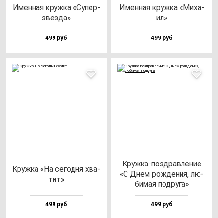
Имен­ная круж­ка «Супер­
Имен­ная круж­ка «Миха­
звез­да»
ил»
499 руб
499 руб
Круж­ка-поз­драв­ле­ние
Круж­ка «На се­год­ня хва­
«С Днем рож­де­ния, лю­
тит»
би­мая под­ру­га»
499 руб
499 руб