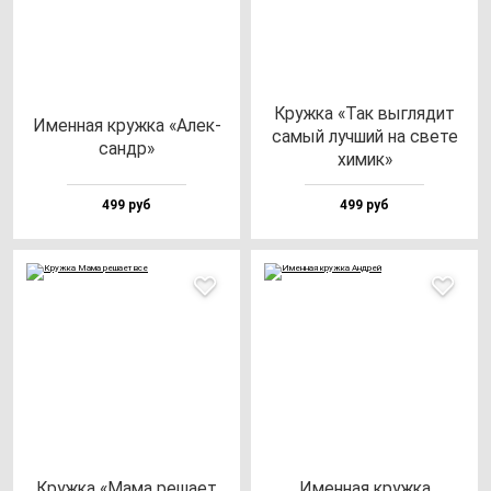
Круж­ка «Так выг­ля­дит
Имен­ная круж­ка «Алек­
са­мый луч­ший на све­те
сандр»
хи­мик»
499 руб
499 руб
Круж­ка «Мама ре­ша­ет
Имен­ная круж­ка