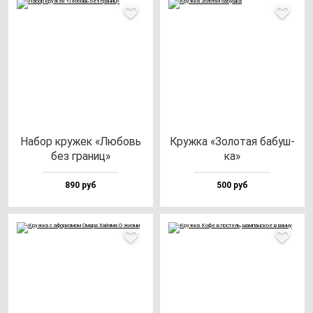
Набор кру­жек «Любовь
Круж­ка «Золо­тая ба­буш­
без гра­ниц»
ка»
890 руб
500 руб