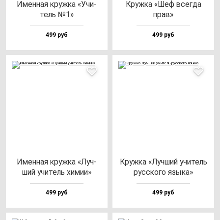
Имен­ная круж­ка «Учи­
Круж­ка «Шеф всег­да
тель №1»
прав»
499 руб
499 руб
Имен­ная круж­ка «Луч­
Круж­ка «Луч­ший учи­тель
ший учи­тель хи­мии»
рус­ско­го язы­ка»
499 руб
499 руб