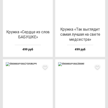
Круж­ка «Так выг­ля­дит
Круж­ка «Сер­дце из слов
са­мая луч­шая на све­те
БАБУШКЕ»
мед­сес­тра»
499 руб
499 руб