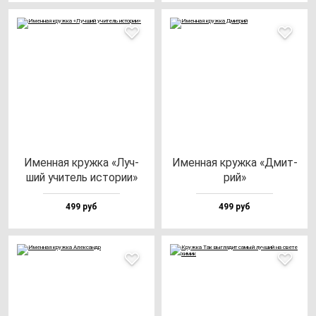
Имен­ная круж­ка «Луч­
Имен­ная круж­ка «Дмит­
ший учи­тель ис­то­рии»
рий»
499 руб
499 руб