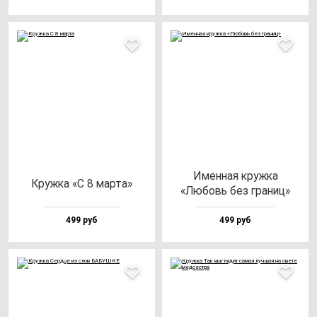
Имен­ная круж­ка
Круж­ка «С 8 мар­та»
«Любовь без гра­ниц»
499 руб
499 руб