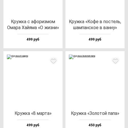
Круж­ка с афо­риз­мом
Круж­ка «Кофе в пос­тель,
Ома­ра Хай­яма «О жиз­ни»
шам­пан­ское в ван­ну»
499 руб
499 руб
Круж­ка «8 мар­та»
Круж­ка «Золо­той па­па»
499 руб
450 руб