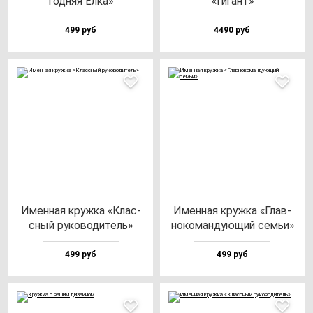
год­няя Ёлка»
«Гигант»
499 руб
4490 руб
Имен­ная круж­ка «Клас­
Имен­ная круж­ка «Глав­
сный ру­ко­во­ди­тель»
но­ко­ман­ду­ющий семьи»
499 руб
499 руб