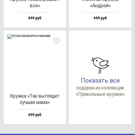
все»
«Андрей»
499 руб
499 руб
Показать все
по­дар­ки из кол­лек­ции
«При­коль­ные круж­ки»
Круж­ка «Так выг­ля­дит
луч­шая ма­ма»
499 руб