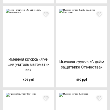
Имен­ная круж­ка «Луч­
Имен­ная круж­ка «С днём
ший учи­тель ма­те­ма­ти­
за­щит­ни­ка Оте­чес­тва»
ки»
499 руб
499 руб