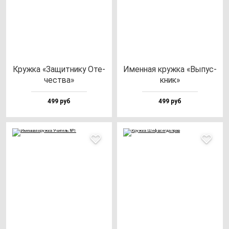
Круж­ка «Защит­ни­ку Оте­
Имен­ная круж­ка «Выпус­
чес­тва»
кник»
499 руб
499 руб