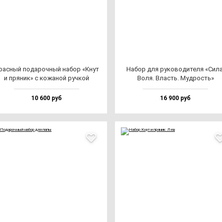
рас­ный по­да­роч­ный на­бор «Кнут
Набор для ру­ко­во­ди­те­ля «Сила
и пря­ник» с ко­жа­ной руч­кой
Воля. Власть. Муд­рость»
10 600 руб
16 900 руб