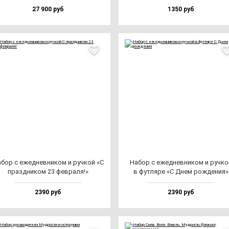
27 900 руб
1350 руб
бор с ежед­нев­ни­ком и руч­кой «С
Набор с ежед­нев­ни­ком и руч­ко
праз­дни­ком 23 фев­ра­ля!»
в фут­ля­ре «С Днем рож­де­ния»
2390 руб
2390 руб