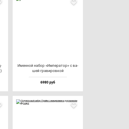
­
Имен­ной на­бор «Импе­ра­тор» с ва­
)
шей гра­ви­ров­кой
6980 руб