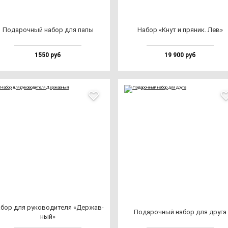
Пода­роч­ный на­бор для па­пы
Набор «Кнут и пря­ник. Лев»
1550 руб
19 900 руб
бор для ру­ко­во­ди­те­ля «Дер­жав­
Пода­роч­ный на­бор для дру­га
ный»