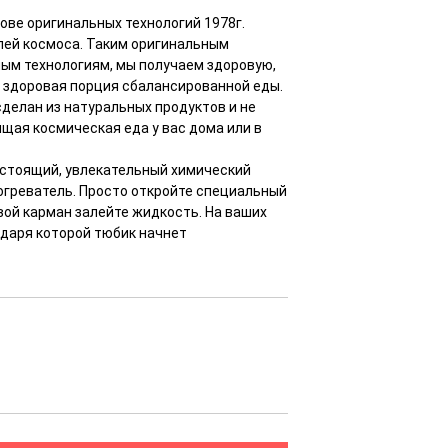
ве оригинальных технологий 1978г.
лей космоса. Таким оригинальным
ным технологиям, мы получаем здоровую,
а здоровая порция сбалансированной еды.
сделан из натуральных продуктов и не
ящая космическая еда у вас дома или в
 настоящий, увлекательный химический
греватель. Просто откройте специальный
вой карман залейте жидкость. На ваших
одаря которой тюбик начнет