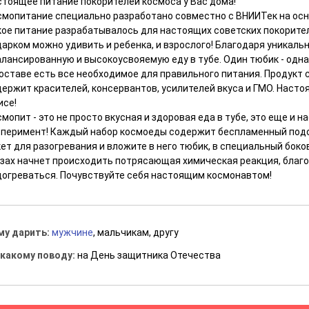
стоящее питание покорителей космоса у Вас дома!
смопитание специально разработано совместно с ВНИИТек на осно
кое питание разрабатывалось для настоящих советских покорите
дарком можно удивить и ребенка, и взрослого! Благодаря уникаль
алансированную и высокоусвояемую еду в тубе. Один тюбик - одн
составе есть все необходимое для правильного питания. Продукт 
ержит красителей, консервантов, усилителей вкуса и ГМО. Насто
исе!
мопит - это не просто вкусная и здоровая еда в тубе, это еще и
сперимент! Каждый набор космоеды содержит беспламенный подо
ет для разогревания и вложите в него тюбик, в специальный боко
азах начнет происходить потрясающая химическая реакция, благ
догреваться. Почувствуйте себя настоящим космонавтом!
му дарить:
мужчине
, мальчикам, другу
 какому поводу:
на День защитника Отечества