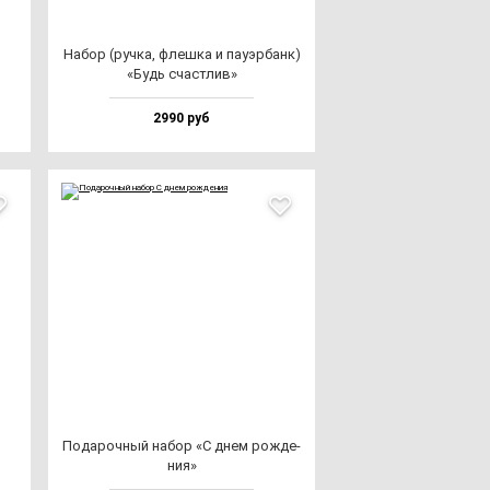
Набор (руч­ка, флеш­ка и па­уэр­банк)
«Будь счас­тлив»
2990 руб
Пода­роч­ный на­бор «С днем рож­де­
ния»