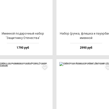
Имен­ной по­да­роч­ный на­бор
Набор (руч­ка, флеш­ка и па­уэр­ба
'Защит­ни­ку Оте­чес­тва'
имен­ной
1790 руб
2990 руб