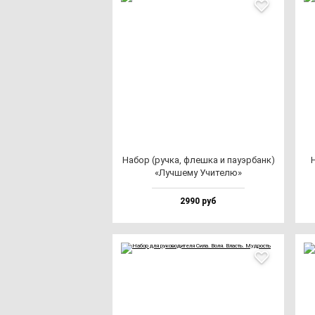
Набор (руч­ка, флеш­ка и па­уэр­банк)
Н
«Луч­ше­му Учи­те­лю»
2990 руб