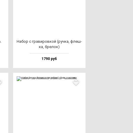
.
Набор с гра­ви­ров­кой (руч­ка, флеш­
ка, бре­лок)
1790 руб