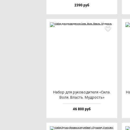
2390 руб
Набор для ру­ко­во­ди­те­ля «Сила.
На
Воля. Власть. Муд­рость»
46 800 руб