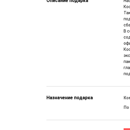
Описание подарка
На
Ко
Та
по
сб
В 
сод
оф
Кос
эк
пак
гл
по
Назначение подарка
Ко
По