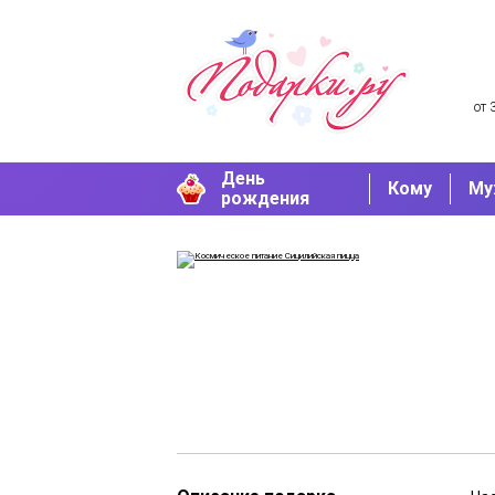
от 
День
Кому
Му
рождения