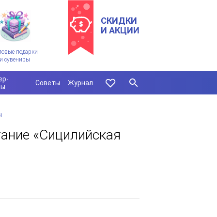
СКИДКИ
И АКЦИИ
ловые подарки
и сувениры
ер-
Советы
Журнал
сы
н
тание «Сицилийская