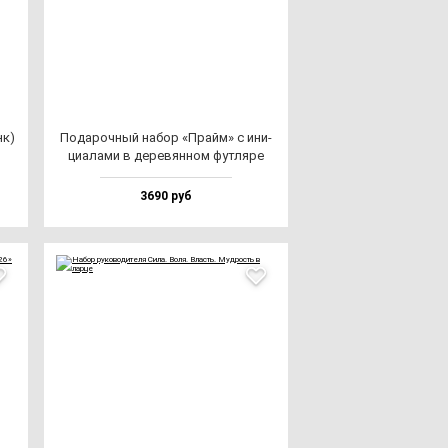
нк)
Пода­роч­ный на­бор «Прайм» с ини­
ци­ала­ми в де­ре­вян­ном фут­ля­ре
3690 руб