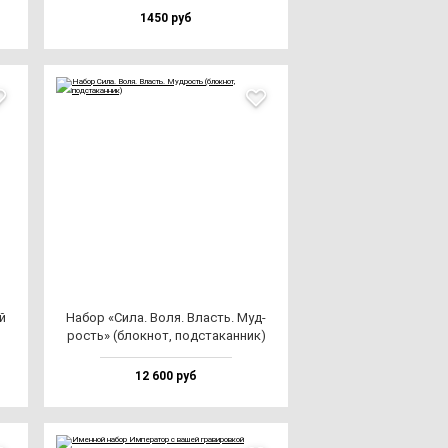
1450 руб
й
Набор «Сила. Воля. Власть. Муд­
рость» (блок­нот, под­ста­кан­ник)
12 600 руб