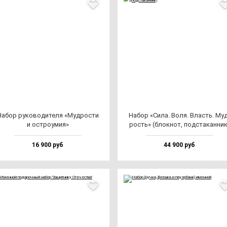
абор ру­ко­во­ди­те­ля «Муд­рос­ти
Набор «Сила. Воля. Власть. Муд
и ос­тро­умия»
рость» (блок­нот, под­ста­кан­ник
16 900 руб
44 900 руб