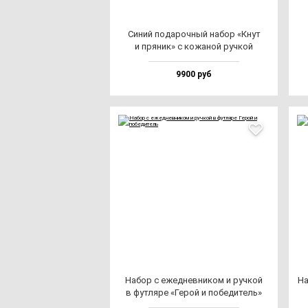
Синий по­да­роч­ный на­бор «Кнут
и пря­ник» с ко­жа­ной руч­кой
9900 руб
Набор с ежед­нев­ни­ком и руч­кой
На
в фут­ля­ре «Герой и по­бе­ди­тель»