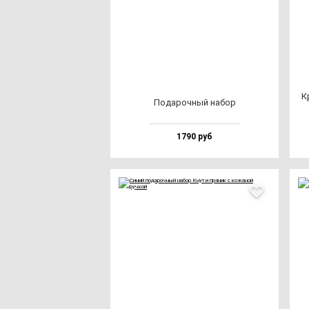
К
Пода­роч­ный на­бор
1790 руб