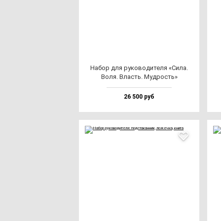
Набор для ру­ко­во­ди­те­ля «Сила.
Воля. Власть. Муд­рость»
26 500 руб