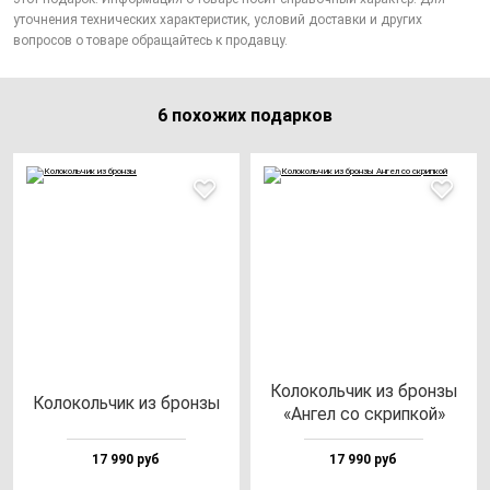
уточнения технических характеристик, условий доставки и других
вопросов о товаре обращайтесь к продавцу.
6 похожих подарков
Коло­коль­чик из брон­зы
Коло­коль­чик из брон­зы
«Ангел со скрип­кой»
17 990 руб
17 990 руб