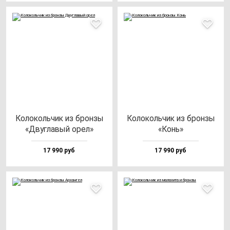
Коло­коль­чик из брон­зы
Коло­коль­чик из брон­зы
«Двуг­ла­вый орел»
«Конь»
17 990 руб
17 990 руб