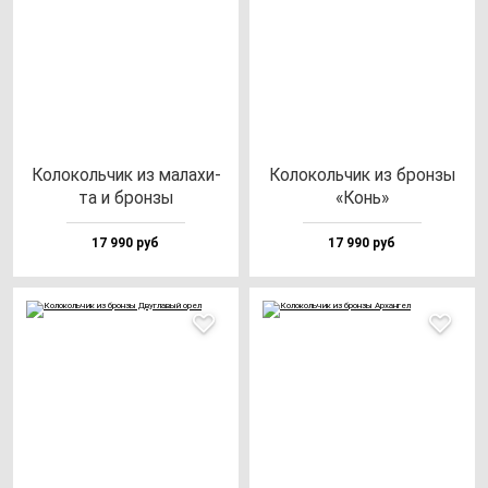
Коло­коль­чик из ма­ла­хи­
Коло­коль­чик из брон­зы
та и брон­зы
«Конь»
17 990 руб
17 990 руб