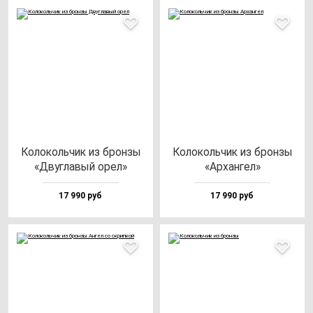
Коло­коль­чик из брон­зы
Коло­коль­чик из брон­зы
«Двуг­ла­вый орел»
«Архан­гел»
17 990 руб
17 990 руб