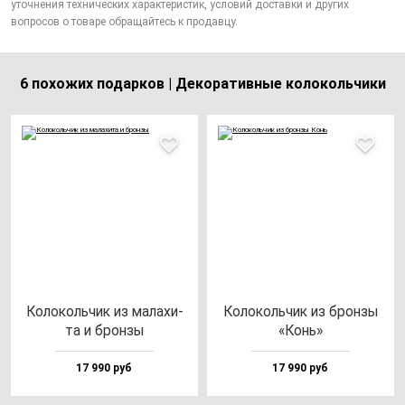
уточнения технических характеристик, условий доставки и других
вопросов о товаре обращайтесь к продавцу.
6 похожих подарков | Декоративные колокольчики
Коло­коль­чик из ма­ла­хи­
Коло­коль­чик из брон­зы
та и брон­зы
«Конь»
17 990 руб
17 990 руб