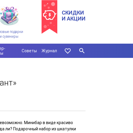
СКИДКИ
И АКЦИИ
ловые подарки
и сувениры
ер-
Советы
Журнал
сы
ант»
 невозможно. Минибар в виде красиво
да ли? Подарочный набор из шкатулки