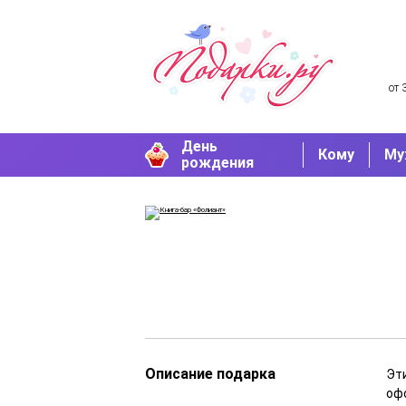
от 
День
Кому
Му
рождения
Описание подарка
Эти
оф