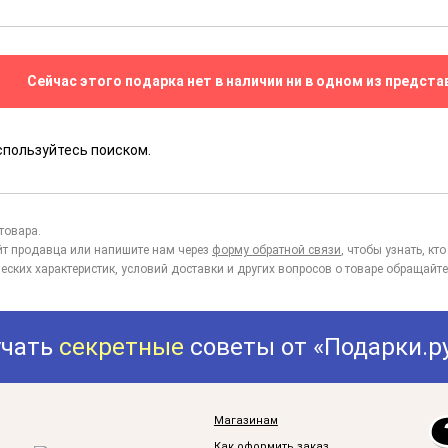
Сейчас этого подарка нет в наличии ни в одном из предста
спользуйтесь поиском.
товара.
йт продавца или напишите нам через
форму обратной связи
, чтобы узнать, к
еских характеристик, условий доставки и других вопросов о товаре обращайте
учать
секретные
советы от «Подарки.р
Магазинам
Как оформить заказ