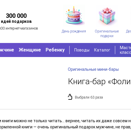
300 000
идей подарков
300 интернет-магазинов
День рождения
Оригинальные
Де
подарки
Маст
жчине
Женщине
Ребенку
Поводы
Каталог
клас
Оригинальные мини-бары
Книга-бар «Фоли
Выбрали 63 раза
 книги можно не только читать... вернее, читать их даже совсем
ормленной книги — очень оригинальный подарок мужчине, не прав