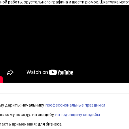
чной работы, хрустального графина и шести рюмок. Шкатулка изго
му дарить:
начальнику,
профессиональные праздники
 какому поводу:
на свадьбу,
на годовщину свадьбы
ласть применения:
для бизнеса