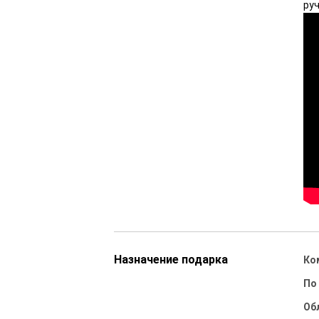
ру
Назначение подарка
Ко
По
Об