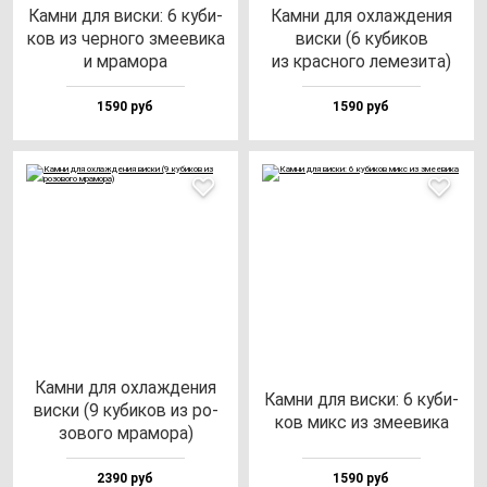
Кам­ни для вис­ки: 6 ку­би­
Кам­ни для ох­лаж­де­ния
ков из чер­но­го зме­еви­ка
вис­ки (6 ку­би­ков
и мра­мо­ра
из крас­но­го ле­ме­зи­та)
1590 руб
1590 руб
Кам­ни для ох­лаж­де­ния
Кам­ни для вис­ки: 6 ку­би­
вис­ки (9 ку­би­ков из ро­
ков микс из зме­еви­ка
зо­во­го мра­мо­ра)
2390 руб
1590 руб