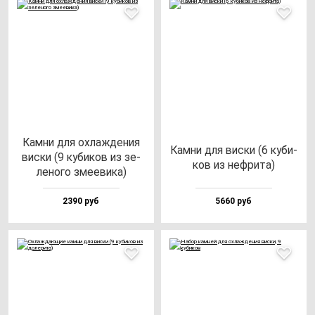
Кам­ни для ох­лаж­де­ния
Кам­ни для вис­ки (6 ку­би­
вис­ки (9 ку­би­ков из зе­
ков из неф­ри­та)
ле­но­го зме­еви­ка)
2390 руб
5660 руб