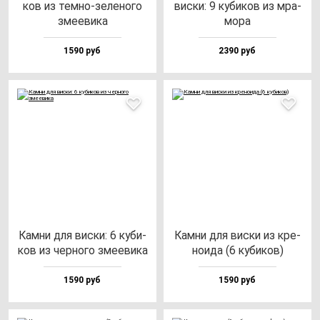
ков из тем­но-зе­ле­но­го
вис­ки: 9 ку­би­ков из мра­
зме­еви­ка
мо­ра
1590 руб
2390 руб
Кам­ни для вис­ки: 6 ку­би­
Кам­ни для вис­ки из кре­
ков из чер­но­го зме­еви­ка
но­ида (6 ку­би­ков)
1590 руб
1590 руб