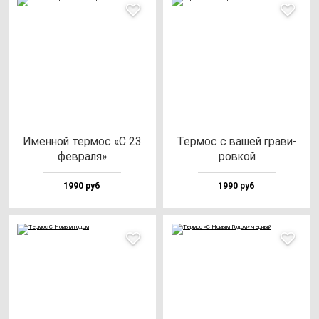
Имен­ной тер­мос «С 23
Тер­мос с ва­шей гра­ви­
фев­ра­ля»
ров­кой
1990 руб
1990 руб