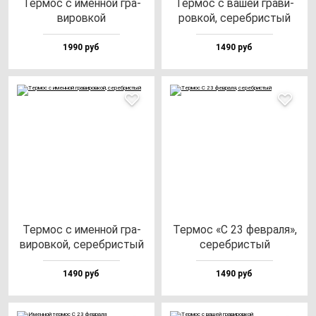
Тер­мос с имен­ной гра­
Тер­мос с ва­шей гра­ви­
ви­ров­кой
ров­кой, се­реб­рис­тый
1990 руб
1490 руб
Тер­мос с имен­ной гра­
Тер­мос «С 23 фев­ра­ля»,
ви­ров­кой, се­реб­рис­тый
се­реб­рис­тый
1490 руб
1490 руб