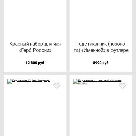
Крас­ный на­бор для чая
Под­ста­кан­ник (по­зо­ло­
«Герб Рос­сии»
та) «Имен­ной» в фут­ля­ре
12 800 руб
8990 руб