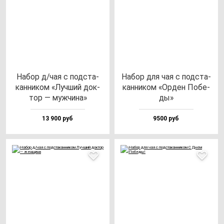
Набор д/чая с под­ста­
Набор для чая с под­ста­
кан­ни­ком «Луч­ший док­
кан­ни­ком «Орден Побе­
тор — муж­чи­на»
ды»
13 900 руб
9500 руб