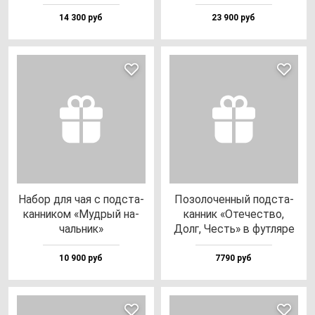
14 300 руб
23 900 руб
Набор для чая с под­ста­
Позо­ло­чен­ный под­ста­
кан­ни­ком «Муд­рый на­
кан­ник «Оте­чес­тво,
чаль­ник»
Долг, Честь» в фут­ля­ре
10 900 руб
7790 руб