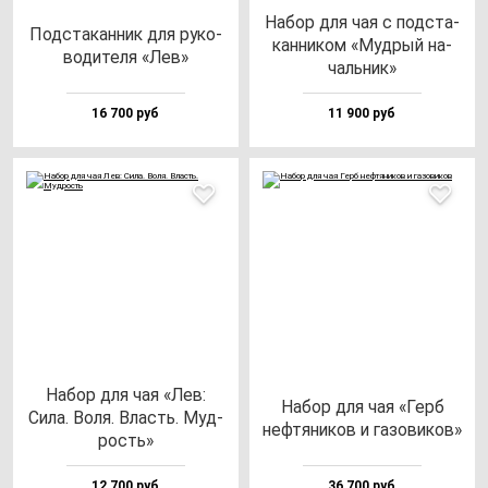
Набор для чая с под­ста­
Под­ста­кан­ник для ру­ко­
кан­ни­ком «Муд­рый на­
во­ди­те­ля «Лев»
чаль­ник»
16 700 руб
11 900 руб
Набор для чая «Лев:
Набор для чая «Герб
Сила. Воля. Власть. Муд­
неф­тя­ни­ков и га­зо­ви­ков»
рость»
12 700 руб
36 700 руб