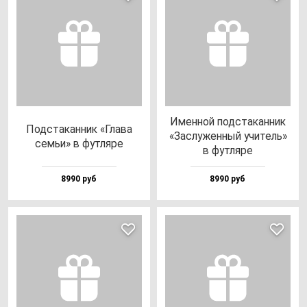
Имен­ной под­ста­кан­ник
Под­ста­кан­ник «Гла­ва
«Зас­лу­жен­ный учи­тель»
семьи» в фут­ля­ре
в фут­ля­ре
8990 руб
8990 руб