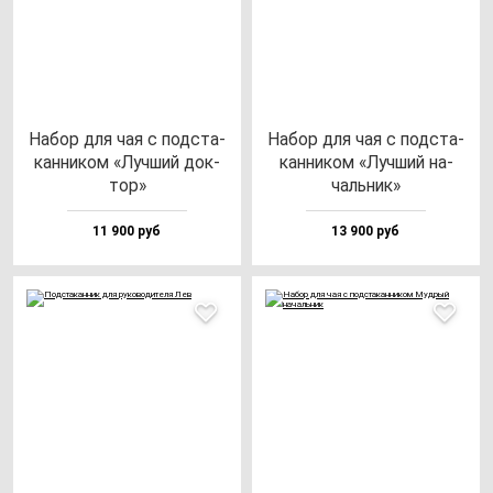
Набор для чая с под­ста­
Набор для чая с под­ста­
кан­ни­ком «Луч­ший док­
кан­ни­ком «Луч­ший на­
тор»
чаль­ник»
11 900 руб
13 900 руб