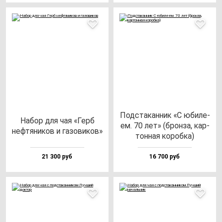
Под­ста­кан­ник «С юби­ле­
Набор для чая «Герб
ем. 70 лет» (брон­за, кар­
неф­тя­ни­ков и га­зо­ви­ков»
тон­ная ко­роб­ка)
21 300 руб
16 700 руб