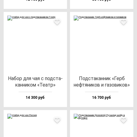
Набор для чая с под­ста­
Под­ста­кан­ник «Герб
кан­ни­ком «Театр»
неф­тя­ни­ков и га­зо­ви­ков»
14 300 руб
16 700 руб