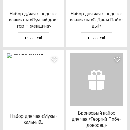
Набор д/чая с под­ста­
Набор для чая с под­ста­
кан­ни­ком «Луч­ший док­
кан­ни­ком «С Днем Побе­
тор — жен­щи­на»
ды!»
13 900 руб
10 900 руб
Брон­зо­вый на­бор
Набор для чая «Музы­
для чая «Геор­гий Побе­
каль­ный»
до­но­сец»