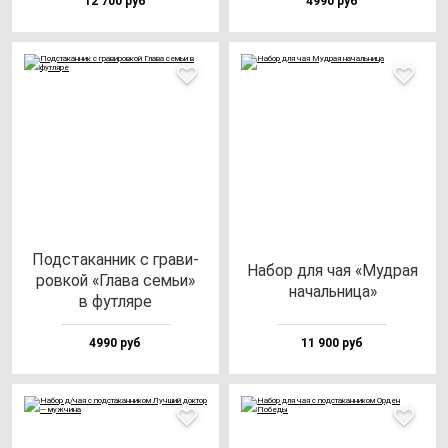
12 700 руб
4990 руб
Под­ста­кан­ник с гра­ви­
Набор для чая «Муд­рая
ров­кой «Гла­ва семьи»
на­чаль­ни­ца»
в фут­ля­ре
4990 руб
11 900 руб