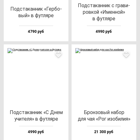
Под­ста­кан­ник с гра­ви­
Под­ста­кан­ник «Гер­бо­
ров­кой «Имен­ной»
вый» в фут­ля­ре
в фут­ля­ре
4790 руб
4990 руб
Под­ста­кан­ник «С Днем
Брон­зо­вый на­бор
учи­те­ля» в фут­ля­ре
для чая «Рог изо­би­лия»
4990 руб
21 300 руб