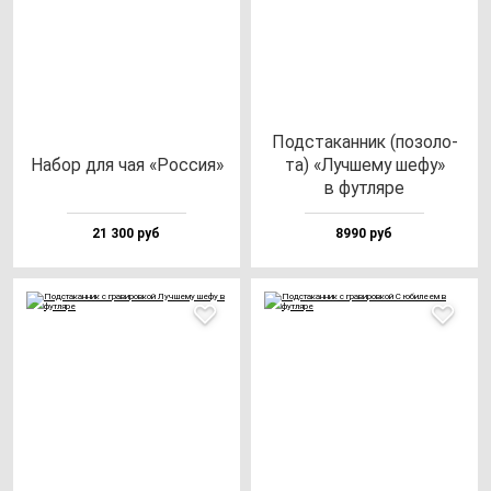
Под­ста­кан­ник (по­зо­ло­
Набор для чая «Рос­сия»
та) «Луч­ше­му ше­фу»
в фут­ля­ре
21 300 руб
8990 руб