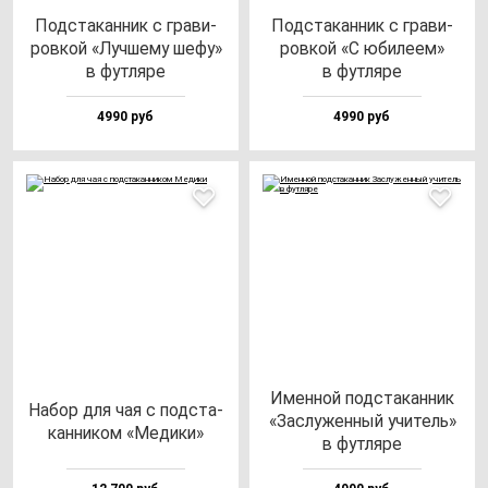
Под­ста­кан­ник с гра­ви­
Под­ста­кан­ник с гра­ви­
ров­кой «Луч­ше­му ше­фу»
ров­кой «С юби­ле­ем»
в фут­ля­ре
в фут­ля­ре
4990 руб
4990 руб
Имен­ной под­ста­кан­ник
Набор для чая с под­ста­
«Зас­лу­жен­ный учи­тель»
кан­ни­ком «Меди­ки»
в фут­ля­ре