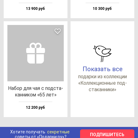
13 900 руб
10 300 руб
Показать все
по­дар­ки из кол­лек­ции
«Кол­лек­ци­он­ные под­
Набор для чая с под­ста­
ста­кан­ни­ки»
кан­ни­ком «65 лет»
12 200 руб
Хотите получать
секретные
ПОДПИШИТЕСЬ
советы от «Подарки.ру»?