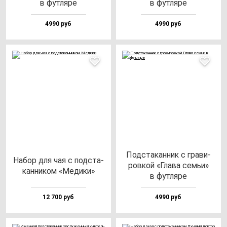
в фут­ля­ре
в фут­ля­ре
4990 руб
4990 руб
Под­ста­кан­ник с гра­ви­
Набор для чая с под­ста­
ров­кой «Гла­ва семьи»
кан­ни­ком «Меди­ки»
в фут­ля­ре
12 700 руб
4990 руб