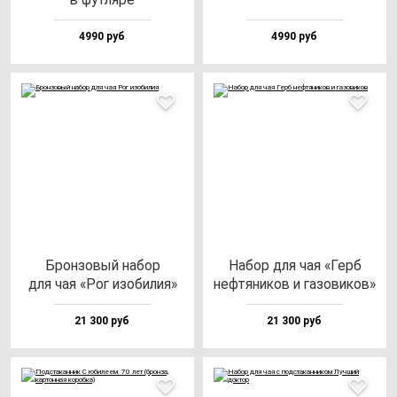
4990 руб
4990 руб
Брон­зо­вый на­бор
Набор для чая «Герб
для чая «Рог изо­би­лия»
неф­тя­ни­ков и га­зо­ви­ков»
21 300 руб
21 300 руб