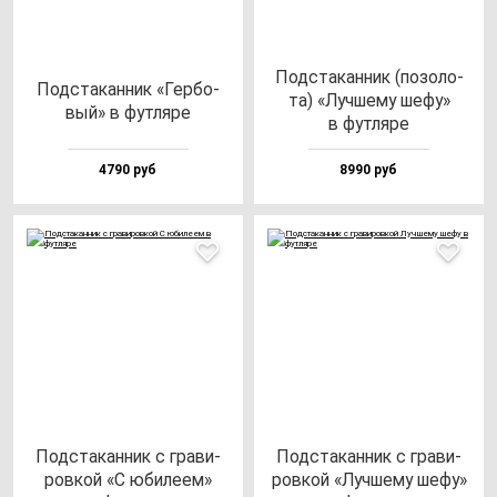
Под­ста­кан­ник (по­зо­ло­
Под­ста­кан­ник «Гер­бо­
та) «Луч­ше­му ше­фу»
вый» в фут­ля­ре
в фут­ля­ре
4790 руб
8990 руб
Под­ста­кан­ник с гра­ви­
Под­ста­кан­ник с гра­ви­
ров­кой «С юби­ле­ем»
ров­кой «Луч­ше­му ше­фу»