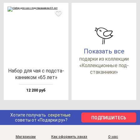
Показать все
по­дар­ки из кол­лек­ции
«Кол­лек­ци­он­ные под­
Набор для чая с под­ста­
ста­кан­ни­ки»
кан­ни­ком «65 лет»
12 200 руб
Хотите получать
секретные
ПОДПИШИТЕСЬ
советы от «Подарки.ру»?
Магазинам
Как оформить заказ
О нас