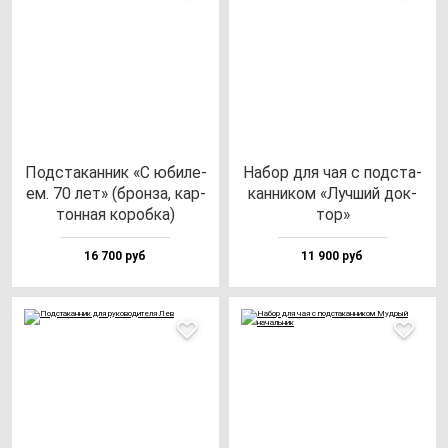
Под­ста­кан­ник «С юби­ле­
Набор для чая с под­ста­
ем. 70 лет» (брон­за, кар­
кан­ни­ком «Луч­ший док­
тон­ная ко­роб­ка)
тор»
16 700 руб
11 900 руб