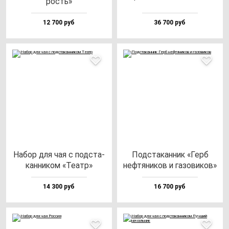
рость»
12 700 руб
36 700 руб
Набор для чая с под­ста­
Под­ста­кан­ник «Герб
кан­ни­ком «Театр»
неф­тя­ни­ков и га­зо­ви­ков»
14 300 руб
16 700 руб