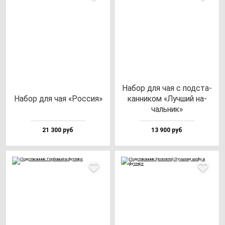
Набор для чая с под­ста­
Набор для чая «Рос­сия»
кан­ни­ком «Луч­ший на­
чаль­ник»
21 300 руб
13 900 руб