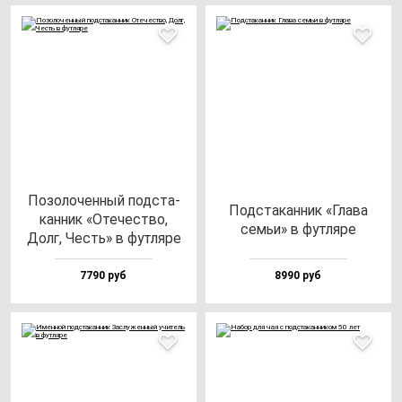
Позо­ло­чен­ный под­ста­
Под­ста­кан­ник «Гла­ва
кан­ник «Оте­чес­тво,
семьи» в фут­ля­ре
Долг, Честь» в фут­ля­ре
7790 руб
8990 руб