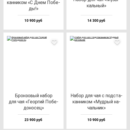
кан­ни­ком «С Днем Побе­
каль­ный»
ды!»
10 900 руб
14 300 руб
Брон­зо­вый на­бор
Набор для чая с под­ста­
для чая «Геор­гий Побе­
кан­ни­ком «Муд­рый на­
до­но­сец»
чаль­ник»
23 900 руб
10 900 руб