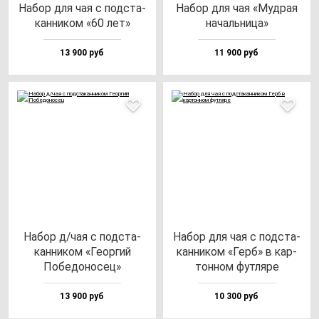
Набор для чая с под­ста­
Набор для чая «Муд­рая
кан­ни­ком «60 лет»
на­чаль­ни­ца»
13 900 руб
11 900 руб
Набор д/чая с под­ста­
Набор для чая с под­ста­
кан­ни­ком «Геор­гий
кан­ни­ком «Герб» в кар­
Побе­до­но­сец»
тон­ном фут­ля­ре
13 900 руб
10 300 руб