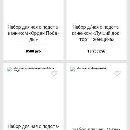
Набор для чая с под­ста­
Набор д/чая с под­ста­
кан­ни­ком «Орден Побе­
кан­ни­ком «Луч­ший док­
ды»
тор — жен­щи­на»
9500 руб
13 900 руб
Набор для чая с под­ста­
Набор для чая «Музы­