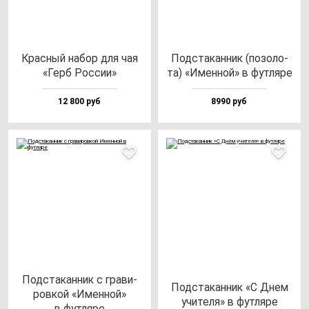
Крас­ный на­бор для чая
Под­ста­кан­ник (по­зо­ло­
«Герб Рос­сии»
та) «Имен­ной» в фут­ля­ре
12 800 руб
8990 руб
Под­ста­кан­ник с гра­ви­
Под­ста­кан­ник «С Днем
ров­кой «Имен­ной»
учи­те­ля» в фут­ля­ре
в фут­ля­ре