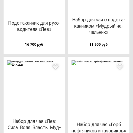
Набор для чая с под­ста­
Под­ста­кан­ник для ру­ко­
кан­ни­ком «Муд­рый на­
во­ди­те­ля «Лев»
чаль­ник»
16 700 руб
11 900 руб
Набор для чая «Лев:
Набор для чая «Герб
Сила. Воля. Власть. Муд­
неф­тя­ни­ков и га­зо­ви­ков»