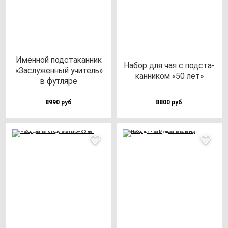
Имен­ной под­ста­кан­ник
Набор для чая с под­ста­
«Зас­лу­жен­ный учи­тель»
кан­ни­ком «50 лет»
в фут­ля­ре
8990 руб
8800 руб