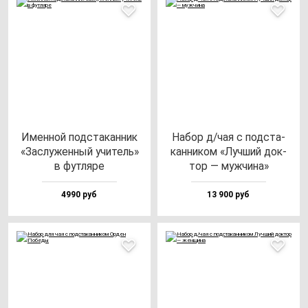
Имен­ной под­ста­кан­ник
Набор д/чая с под­ста­
«Зас­лу­жен­ный учи­тель»
кан­ни­ком «Луч­ший док­
в фут­ля­ре
тор — муж­чи­на»
4990 руб
13 900 руб