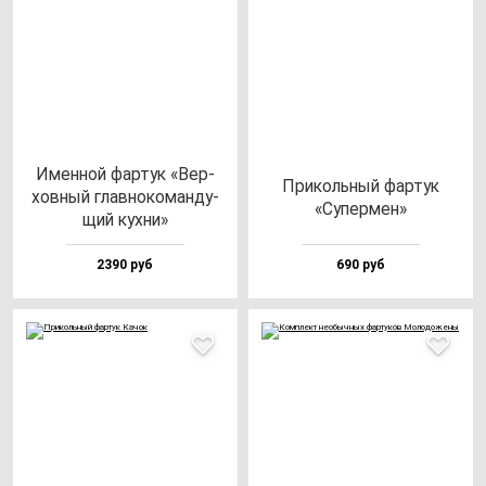
Имен­ной фар­тук «Вер­
При­коль­ный фар­тук
хов­ный глав­но­ко­ман­ду­
«Супер­мен»
щий кух­ни»
2390 руб
690 руб