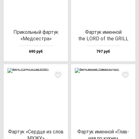
При­коль­ный фар­тук
Фар­тук имен­ной
«Мед­сес­тра»
the LORD of the GRILL
690 руб
797 руб
Фар­тук «Сер­дце из слов
Фар­тук имен­ной «Глав­
МУЖУ»
ная по кух­не»