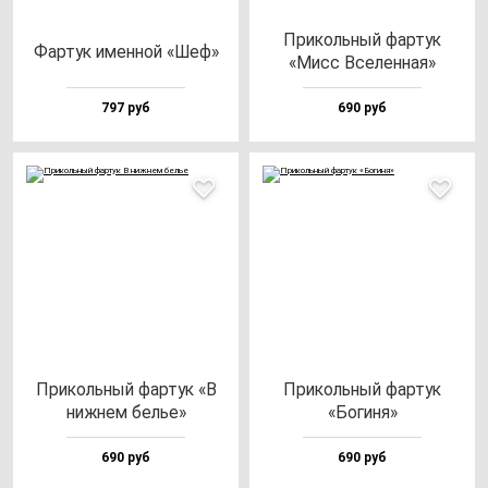
При­коль­ный фар­тук
Фар­тук имен­ной «Шеф»
«Мисс Все­лен­ная»
797 руб
690 руб
При­коль­ный фар­тук «В
При­коль­ный фар­тук
ниж­нем белье»
«Боги­ня»
690 руб
690 руб