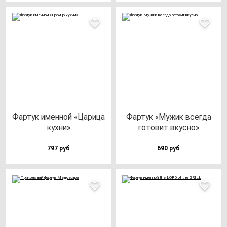
Фар­тук имен­ной «Цари­ца
Фар­тук «Мужик всег­да
кух­ни»
го­то­вит вкус­но»
797 руб
690 руб