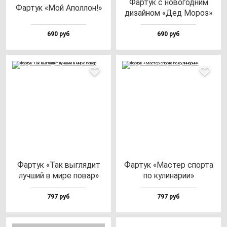
Фар­тук с но­во­год­ним
Фар­тук «Мой Апол­лон!»
ди­зай­ном «Дед Мороз»
690 руб
690 руб
Фар­тук «Так выг­ля­дит
Фар­тук «Мас­тер спор­та
луч­ший в ми­ре по­вар»
по ку­ли­на­рии»
797 руб
797 руб