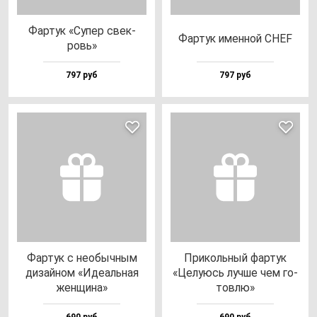
Фар­тук «Супер свек­
Фар­тук имен­ной CHEF
ровь»
797 руб
797 руб
Фар­тук с не­обыч­ным
При­коль­ный фар­тук
ди­зай­ном «Иде­аль­ная
«Целу­юсь луч­ше чем го­
жен­щи­на»
тов­лю»