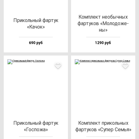
Ком­плект не­обыч­ных
При­коль­ный фар­тук
фар­ту­ков «Моло­до­же­
«Качок»
ны»
690 руб
1290 руб
При­коль­ный фар­тук
Ком­плект при­коль­ных
«Гос­по­жа»
фар­ту­ков «Супер Семья»