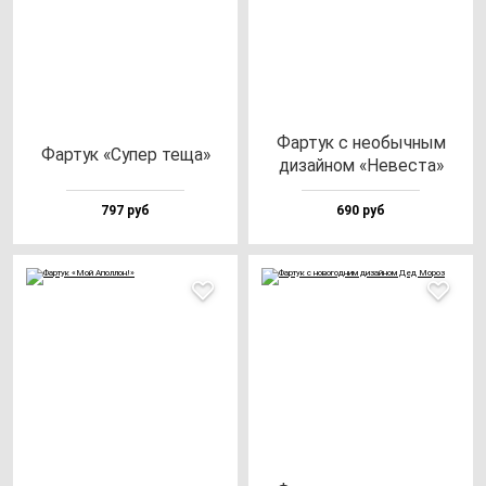
Фар­тук с не­обыч­ным
Фар­тук «Супер те­ща»
ди­зай­ном «Невес­та»
797 руб
690 руб