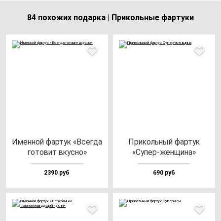
84 похожих подарка | Прикольные фартуки
Имен­ной фар­тук «Всег­да
При­коль­ный фар­тук
го­то­вит вкус­но»
«Супер-жен­щи­на»
2390 руб
690 руб