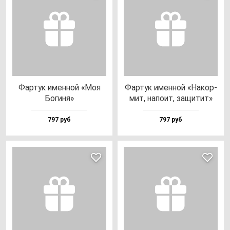
Фар­тук имен­ной «Моя
Фар­тук имен­ной «Накор­
Боги­ня»
мит, на­по­ит, за­щи­тит»
797 руб
797 руб