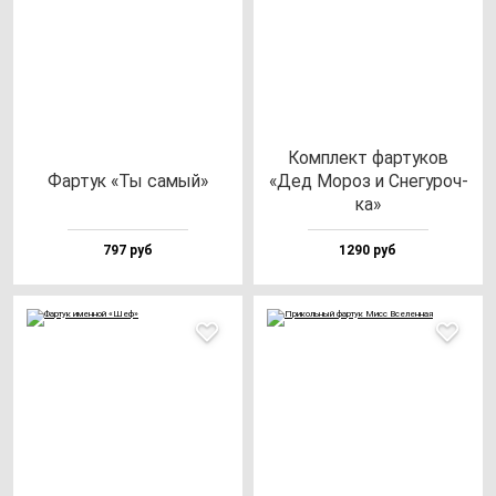
Ком­плект фар­ту­ков
Фар­тук «Ты са­мый»
«Дед Мороз и Сне­гу­роч­
ка»
797 руб
1290 руб