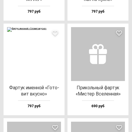
797 руб
797 руб
Фар­тук имен­ной «Гото­
При­коль­ный фар­тук
вит вкус­но»
«Мис­тер Все­лен­ная»
797 руб
690 руб