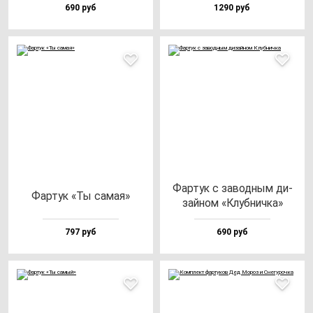
690 руб
1290 руб
Фар­тук с за­вод­ным ди­
Фар­тук «Ты са­мая»
зай­ном «Клуб­нич­ка»
797 руб
690 руб