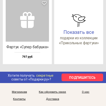
Показать все
по­дар­ки из кол­лек­ции
«При­коль­ные фар­ту­ки»
Фар­тук «Супер ба­буш­ка»
797 руб
Хотите получать
секретные
ПОДПИШИТЕСЬ
советы от «Подарки.ру»?
Магазинам
Как оформить заказ
О нас
Контакты
Доставка