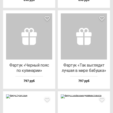
690 руб
690 руб
Фар­тук «Чер­ный по­яс
Фар­тук «Так выг­ля­дит
по ку­ли­на­рии»
луч­шая в ми­ре ба­буш­ка»
797 руб
797 руб