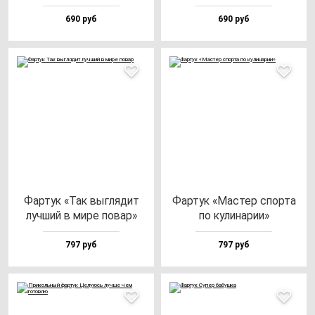
690 руб
690 руб
Фар­тук «Так выг­ля­дит
Фар­тук «Мас­тер спор­та
луч­ший в ми­ре по­вар»
по ку­ли­на­рии»
797 руб
797 руб