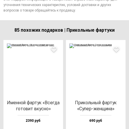
уточнения технических характеристик, условий доставки и других
вопросов о товаре обращайтесь к продавцу.
85 похожих подарков | Прикольные фартуки
Имен­ной фар­тук «Всег­да
При­коль­ный фар­тук
го­то­вит вкус­но»
«Супер-жен­щи­на»
2390 руб
690 руб