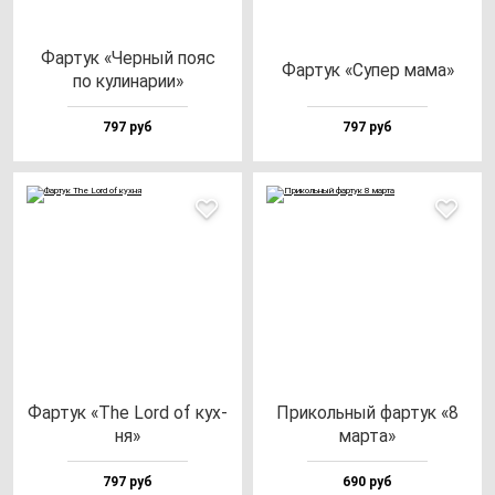
Фар­тук «Чер­ный по­яс
Фар­тук «Супер ма­ма»
по ку­ли­на­рии»
797 руб
797 руб
Фар­тук «The Lord of кух­
При­коль­ный фар­тук «8
ня»
мар­та»
797 руб
690 руб