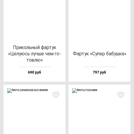
При­коль­ный фар­тук
«Целу­юсь луч­ше чем го­
Фар­тук «Супер ба­буш­ка»
тов­лю»
690 руб
797 руб