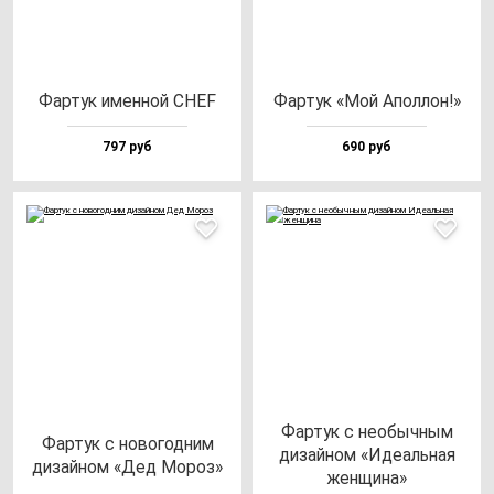
Фар­тук имен­ной CHEF
Фар­тук «Мой Апол­лон!»
797 руб
690 руб
Фар­тук с не­обыч­ным
Фар­тук с но­во­год­ним
ди­зай­ном «Иде­аль­ная
ди­зай­ном «Дед Мороз»
жен­щи­на»