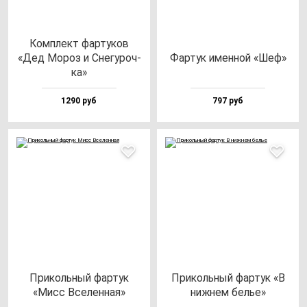
Ком­плект фар­ту­ков
«Дед Мороз и Сне­гу­роч­
Фар­тук имен­ной «Шеф»
ка»
1290 руб
797 руб
При­коль­ный фар­тук
При­коль­ный фар­тук «В
«Мисс Все­лен­ная»
ниж­нем белье»