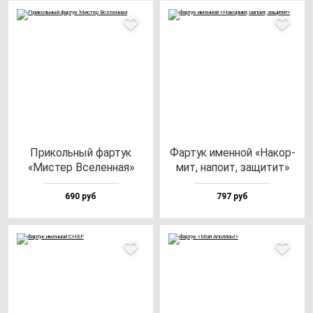
При­коль­ный фар­тук
Фар­тук имен­ной «Накор­
«Мис­тер Все­лен­ная»
мит, на­по­ит, за­щи­тит»
690 руб
797 руб