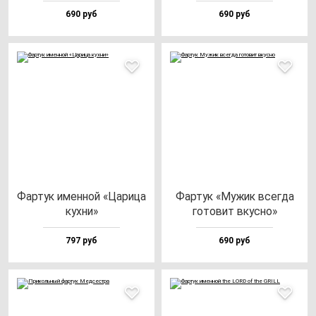
690 руб
690 руб
Фар­тук имен­ной «Цари­ца
Фар­тук «Мужик всег­да
кух­ни»
го­то­вит вкус­но»
797 руб
690 руб