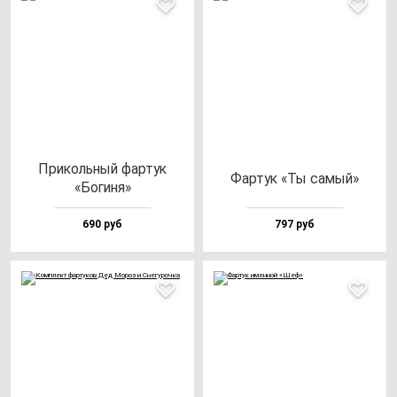
При­коль­ный фар­тук
Фар­тук «Ты са­мый»
«Боги­ня»
690 руб
797 руб