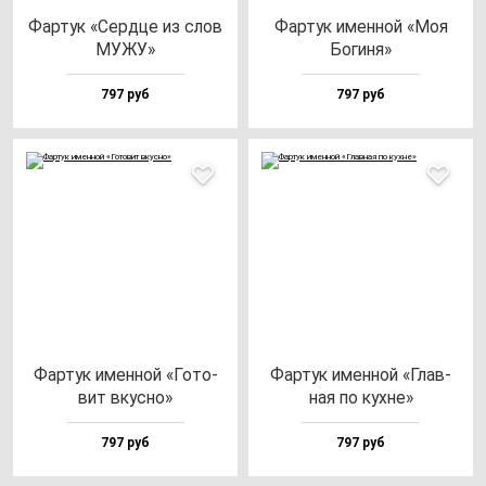
Фар­тук «Сер­дце из слов
Фар­тук имен­ной «Моя
МУЖУ»
Боги­ня»
797 руб
797 руб
Фар­тук имен­ной «Гото­
Фар­тук имен­ной «Глав­
вит вкус­но»
ная по кух­не»
797 руб
797 руб