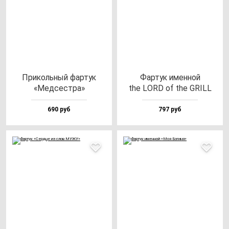
При­коль­ный фар­тук
Фар­тук имен­ной
«Мед­сес­тра»
the LORD of the GRILL
690 руб
797 руб