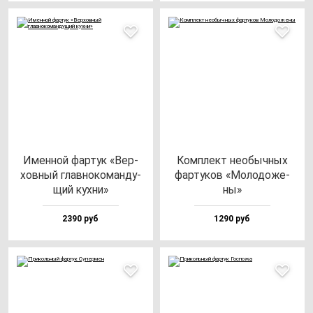
Имен­ной фар­тук «Вер­
Ком­плект не­обыч­ных
хов­ный глав­но­ко­ман­ду­
фар­ту­ков «Моло­до­же­
щий кух­ни»
ны»
2390 руб
1290 руб