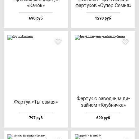
«Качок»
фар­ту­ков «Супер Семья»
690 руб
1290 руб
Фар­тук с за­вод­ным ди­
Фар­тук «Ты са­мая»
зай­ном «Клуб­нич­ка»
797 руб
690 руб