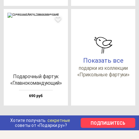
Показать все
по­дар­ки из кол­лек­ции
«При­коль­ные фар­ту­ки»
Пода­роч­ный фар­тук
«Глав­но­ко­ман­ду­ющий»
690 руб
Хотите получать
секретные
ПОДПИШИТЕСЬ
советы от «Подарки.ру»?