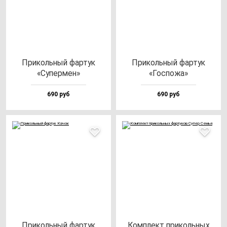
При­коль­ный фар­тук
При­коль­ный фар­тук
«Супер­мен»
«Гос­по­жа»
690 руб
690 руб
При­коль­ный фар­тук
Ком­плект при­коль­ных