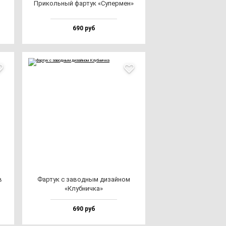
При­коль­ный фар­тук «Супер­мен»
690 руб
в
Фар­тук с за­вод­ным ди­зай­ном
«Клуб­нич­ка»
690 руб