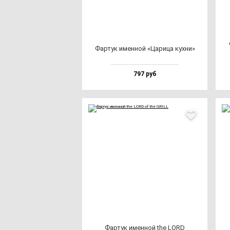
Фар­тук имен­ной «Цари­ца кух­ни»
797 руб
Фар­тук имен­ной the LORD