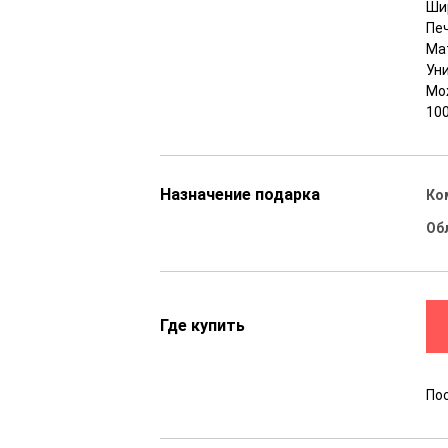
Шир
Пе
Мат
Ун
Мо
10
Назначение подарка
Ко
Об
Где купить
По