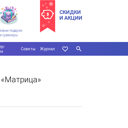
СКИДКИ
И АКЦИИ
ловые подарки
и сувениры
ер-
Советы
Журнал
сы
 «Матрица»