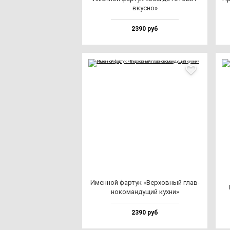
вкус­но»
2390 руб
Имен­ной фар­тук «Вер­хов­ный глав­
но­ко­ман­ду­щий кух­ни»
2390 руб