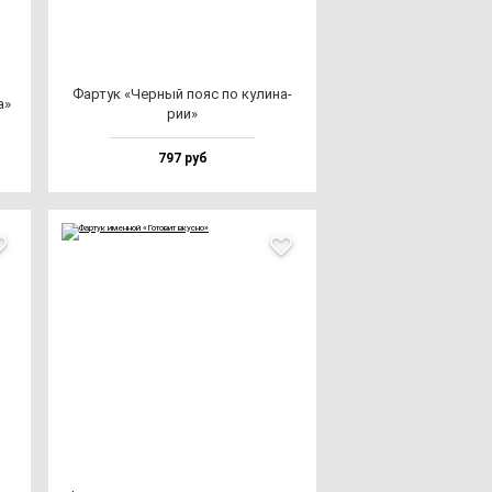
Фар­тук «Чер­ный по­яс по ку­ли­на­
а»
рии»
797 руб