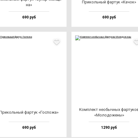
При­коль­ный фар­тук «Качок»
на»
690 руб
690 руб
Ком­плект не­обыч­ных фар­ту­ко
При­коль­ный фар­тук «Гос­по­жа»
«Моло­до­же­ны»
690 руб
1290 руб