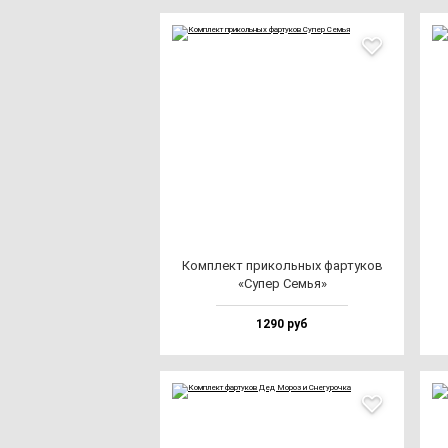
Ком­плект при­коль­ных фар­ту­ков
«Супер Семья»
1290 руб