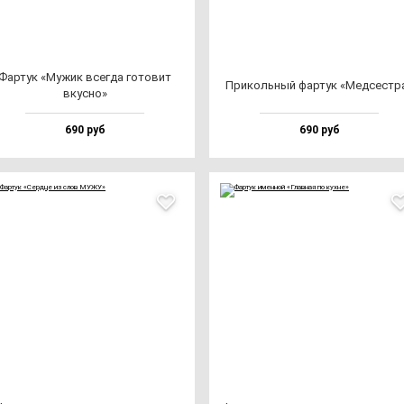
Фар­тук «Мужик всег­да го­то­вит
При­коль­ный фар­тук «Мед­сес­тр
вкус­но»
690 руб
690 руб