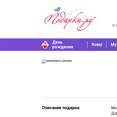
от 
День
Кому
Му
рождения
Описание подарка
Мо
Дли