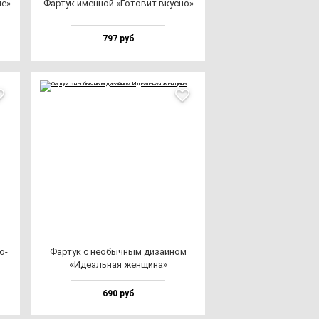
не»
Фар­тук имен­ной «Гото­вит вкус­но»
797 руб
о­
Фар­тук с не­обыч­ным ди­зай­ном
«Иде­аль­ная жен­щи­на»
690 руб