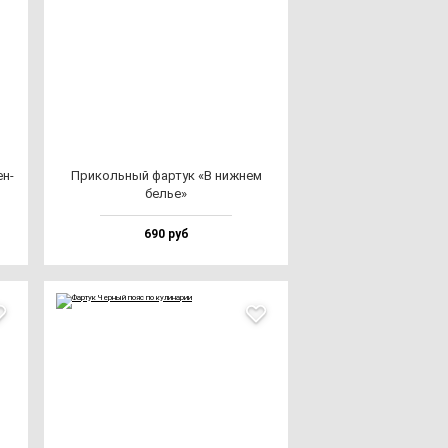
ен­
При­коль­ный фар­тук «В ниж­нем
белье»
690 руб