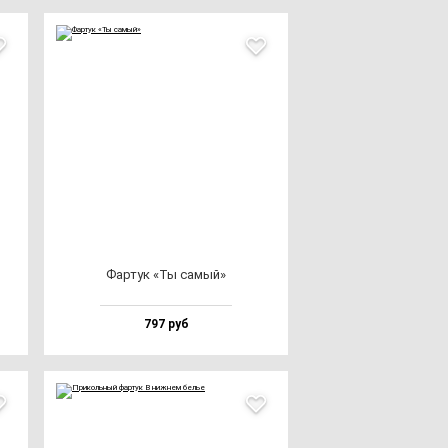
Фар­тук «Ты са­мый»
797 руб