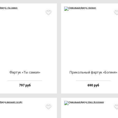
Фар­тук «Ты са­мая»
При­коль­ный фар­тук «Боги­ня»
797 руб
690 руб