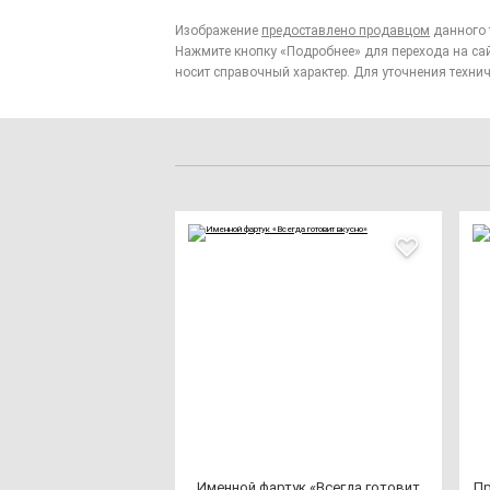
Изображение
предоставлено продавцом
данного 
Нажмите кнопку «Подробнее» для перехода на са
носит справочный характер. Для уточнения технич
Имен­ной фар­тук «Всег­да го­то­вит
Пр