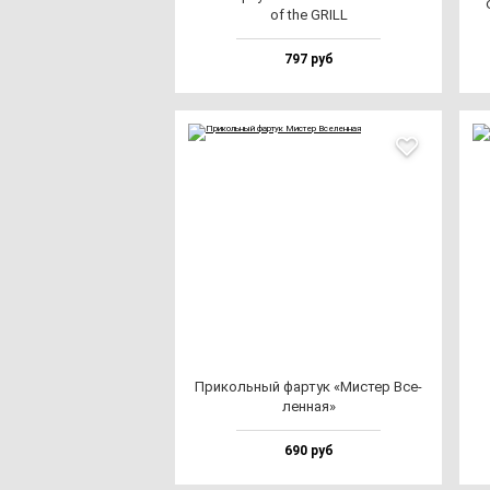
of the GRILL
797 руб
При­коль­ный фар­тук «Мис­тер Все­
лен­ная»
690 руб