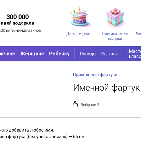
300 000
идей подарков
300 интернет-магазинов
День рождения
Оригинальные
Де
подарки
Маст
жчине
Женщине
Ребенку
Поводы
Каталог
клас
Прикольные фартуки
Именной фартук
Выбрали 5 раз
жно добавить любое имя;
на фартука (без учета завязок) — 65 см;