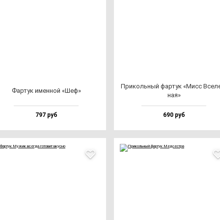
При­коль­ный фар­тук «Мисс Все­л
Фар­тук имен­ной «Шеф»
ная»
797 руб
690 руб