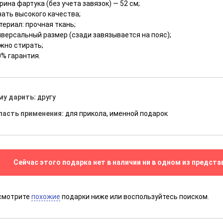
ина фартука (без учета завязок) — 52 см;
чать высокого качества;
ериал: прочная ткань;
иверсальный размер (сзади завязывается на пояс);
жно стирать;
0% гарантия.
му дарить:
другу
ласть применения:
для прикола, именной подарок
Сейчас этого подарка нет в наличии ни в одном из предста
смотрите
похожие
подарки ниже или воспользуйтесь поиском.