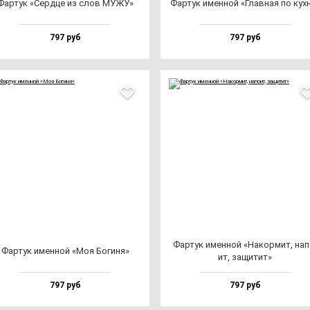
Фар­тук «Сер­дце из слов МУЖУ»
Фар­тук имен­ной «Глав­ная по кух­
797 руб
797 руб
Фар­тук имен­ной «Накор­мит, на­п
Фар­тук имен­ной «Моя Боги­ня»
ит, за­щи­тит»
797 руб
797 руб