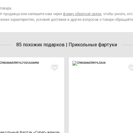
товара.
йт продавца или напишите нам через
форму обратной связи
, чтобы узнать, к
еских характеристик, условий доставки и других вопросов о товаре обращайте
85 похожих подарков | Прикольные фартуки
и­коль­ный фар­тук «Супер-жен­щи­