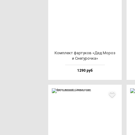
Ком­плект фар­ту­ков «Дед Мороз
и Сне­гу­роч­ка»
1290 руб