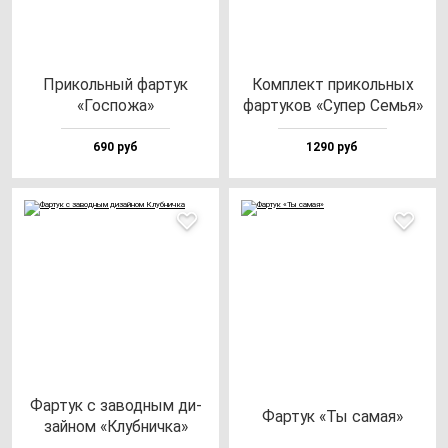
При­коль­ный фар­тук
Ком­плект при­коль­ных
«Гос­по­жа»
фар­ту­ков «Супер Семья»
690 руб
1290 руб
Фар­тук с за­вод­ным ди­
Фар­тук «Ты са­мая»
зай­ном «Клуб­нич­ка»