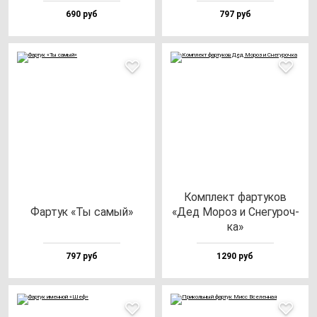
690 руб
797 руб
Ком­плект фар­ту­ков
Фар­тук «Ты са­мый»
«Дед Мороз и Сне­гу­роч­
ка»
797 руб
1290 руб