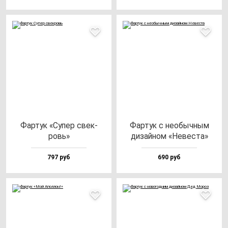
Фар­тук «Супер свек­
Фар­тук с не­обыч­ным
ровь»
ди­зай­ном «Невес­та»
797 руб
690 руб