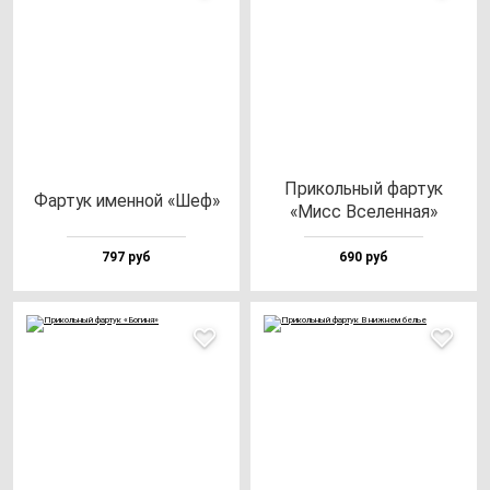
При­коль­ный фар­тук
Фар­тук имен­ной «Шеф»
«Мисс Все­лен­ная»
797 руб
690 руб