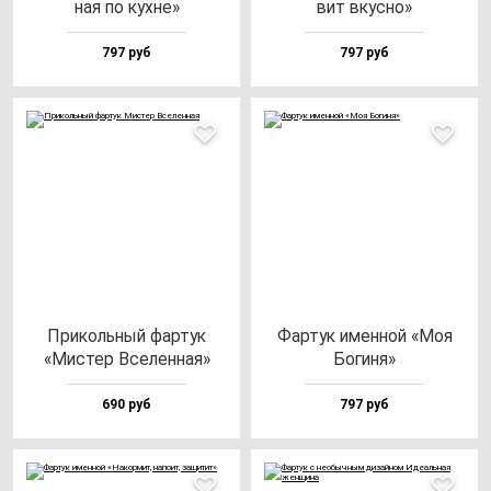
ная по кух­не»
вит вкус­но»
797 руб
797 руб
При­коль­ный фар­тук
Фар­тук имен­ной «Моя
«Мис­тер Все­лен­ная»
Боги­ня»
690 руб
797 руб