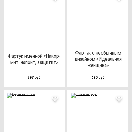
Фар­тук с не­обыч­ным
Фар­тук имен­ной «Накор­
ди­зай­ном «Иде­аль­ная
мит, на­по­ит, за­щи­тит»
жен­щи­на»
797 руб
690 руб