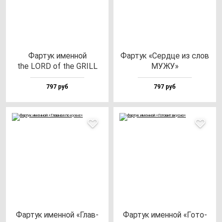
Фар­тук имен­ной
Фар­тук «Сер­дце из слов
the LORD of the GRILL
МУЖУ»
797 руб
797 руб
Фар­тук имен­ной «Глав­
Фар­тук имен­ной «Гото­