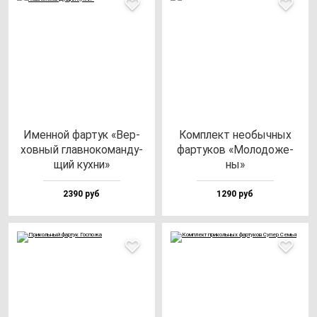
Имен­ной фар­тук «Вер­
Ком­плект не­обыч­ных
хов­ный глав­но­ко­ман­ду­
фар­ту­ков «Моло­до­же­
щий кух­ни»
ны»
2390 руб
1290 руб