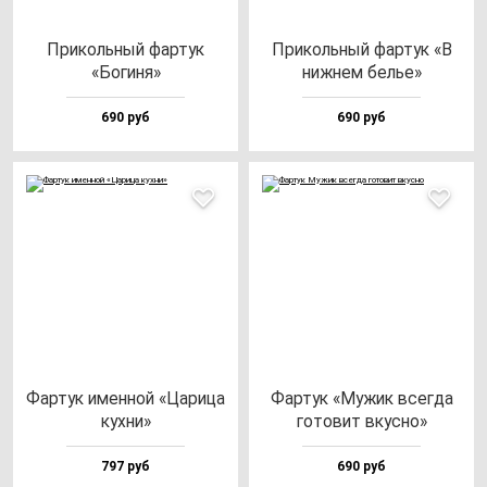
При­коль­ный фар­тук
При­коль­ный фар­тук «В
«Боги­ня»
ниж­нем белье»
690 руб
690 руб
Фар­тук имен­ной «Цари­ца
Фар­тук «Мужик всег­да
кух­ни»
го­то­вит вкус­но»
797 руб
690 руб