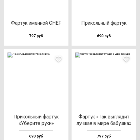
Фар­тук имен­ной CHEF
При­коль­ный фар­тук
797 руб
690 руб
При­коль­ный фар­тук
Фар­тук «Так выг­ля­дит
«Убе­ри­те ру­ки»
луч­шая в ми­ре ба­буш­ка»
690 руб
797 руб