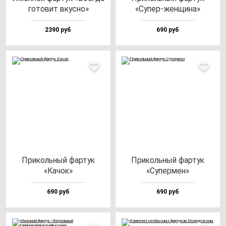
го­то­вит вкус­но»
«Супер-жен­щи­на»
2390 руб
690 руб
При­коль­ный фар­тук
При­коль­ный фар­тук
«Качок»
«Супер­мен»
690 руб
690 руб