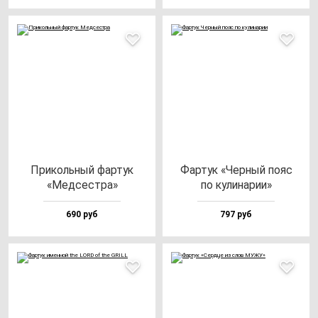
При­коль­ный фар­тук
Фар­тук «Чер­ный по­яс
«Мед­сес­тра»
по ку­ли­на­рии»
690 руб
797 руб