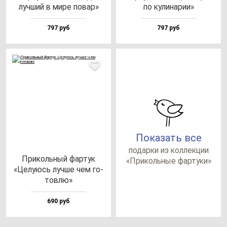
луч­ший в ми­ре по­вар»
по ку­ли­на­рии»
797 руб
797 руб
Показать все
по­дар­ки из кол­лек­ции
При­коль­ный фар­тук
«При­коль­ные фар­ту­ки»
«Целу­юсь луч­ше чем го­
тов­лю»
690 руб