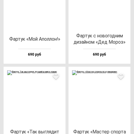
Фар­тук с но­во­год­ним
Фар­тук «Мой Апол­лон!»
ди­зай­ном «Дед Мороз»
690 руб
690 руб
Фар­тук «Так выг­ля­дит
Фар­тук «Мас­тер спор­та