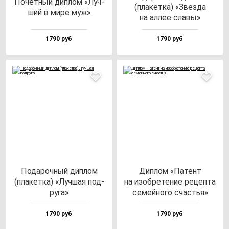
Почет­ный дип­лом «Луч­
(пла­кет­ка) «Звез­да
ший в ми­ре муж»
на ал­лее сла­вы»
1790 руб
1790 руб
Пода­роч­ный дип­лом
Дип­лом «Патент
(пла­кет­ка) «Луч­шая под­
на изоб­ре­те­ние ре­цеп­та
ру­га»
се­мей­но­го счастья»
1790 руб
1790 руб