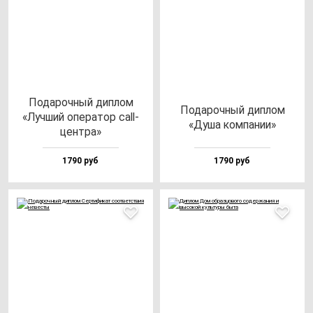
Пода­роч­ный дип­лом
Пода­роч­ный дип­лом
«Луч­ший опе­ра­тор call-
«Душа ком­па­нии»
цен­тра»
1790 руб
1790 руб