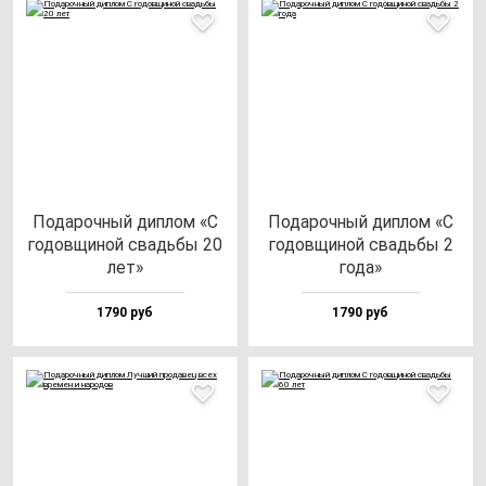
Пода­роч­ный дип­лом «С
Пода­роч­ный дип­лом «С
го­дов­щи­ной свадь­бы 20
го­дов­щи­ной свадь­бы 2
лет»
го­да»
1790 руб
1790 руб