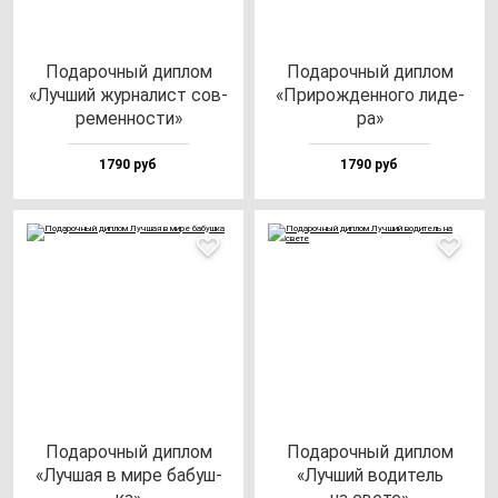
Пода­роч­ный дип­лом
Пода­роч­ный дип­лом
«Луч­ший жур­на­лист сов­
«При­рож­ден­но­го ли­де­
ре­мен­нос­ти»
ра»
1790 руб
1790 руб
Пода­роч­ный дип­лом
Пода­роч­ный дип­лом
«Луч­шая в ми­ре ба­буш­
«Луч­ший во­ди­тель