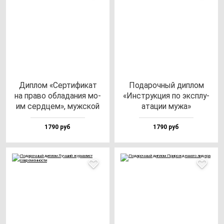
Дип­лом «Сер­ти­фи­кат
Пода­роч­ный дип­лом
на пра­во об­ла­да­ния мо­
«Инструк­ция по экс­плу­
им сер­дцем», муж­ской
ата­ции му­жа»
1790 руб
1790 руб