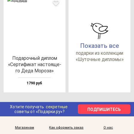
Показать все
по­дар­ки из кол­лек­ции
Пода­роч­ный дип­лом
«Шуточ­ные дип­ло­мы»
«Сер­ти­фи­кат нас­то­яще­
го Деда Моро­за»
1790 руб
Хотите получать
секретные
ПОДПИШИТЕСЬ
советы от «Подарки.ру»?
Магазинам
Как оформить заказ
О нас