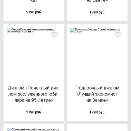
ка»
на све­те»
1790 руб
1790 руб
Дип­лом «Почет­ный дип­
Пода­роч­ный дип­лом
лом зас­лу­жен­но­го юби­
«Луч­ший эко­но­мист
ля­ра на 95-ле­тие»
на Зем­ле»
1790 руб
1790 руб