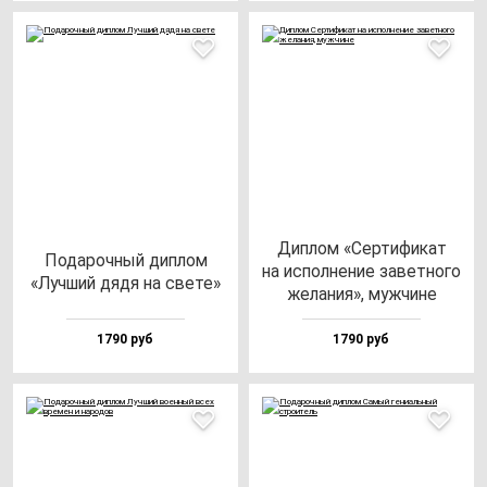
Дип­лом «Сер­ти­фи­кат
Пода­роч­ный дип­лом
на ис­пол­не­ние за­вет­но­го
«Луч­ший дя­дя на све­те»
же­ла­ния», муж­чи­не
1790 руб
1790 руб