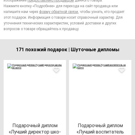
Изображение
предоставлено продавцом
данного товара.
Нажмите кнопку «Подробнее» для перехода на сайт продавца или
напишите нам через
форму обратной связи
, чтобы узнать, кто продает
этот подарок. Информация о товаре носит справочный характер. Для
уточнения технических характеристик, условий доставки и других
вопросов о товаре обращайтесь к продавцу.
171 похожий подарок | Шуточные дипломы
Пода­роч­ный дип­лом
Пода­роч­ный дип­лом
«Луч­ший ди­рек­тор шко­
«Луч­ший вос­пи­та­тель