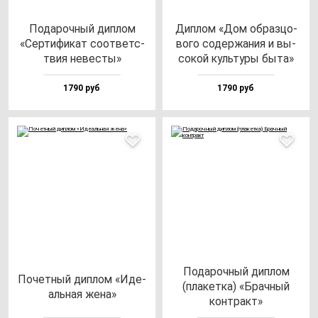
Пода­роч­ный дип­лом
Дип­лом «Дом об­раз­цо­
«Сер­ти­фи­кат со­от­ветс­
во­го со­дер­жа­ния и вы­
твия не­вес­ты»
со­кой куль­ту­ры бы­та»
1790 руб
1790 руб
Пода­роч­ный дип­лом
Почет­ный дип­лом «Иде­
(пла­кет­ка) «Брач­ный
аль­ная же­на»
кон­тракт»