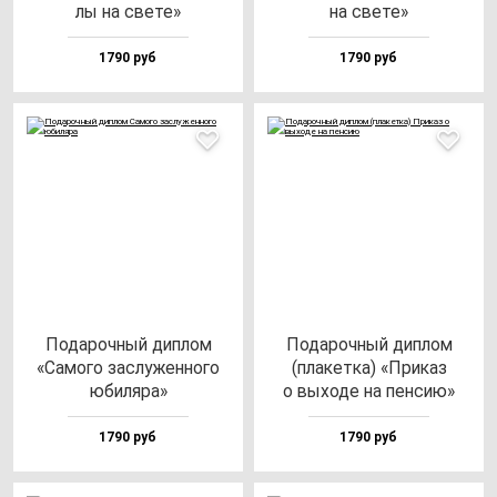
лы на све­те»
на све­те»
1790 руб
1790 руб
Пода­роч­ный дип­лом
Пода­роч­ный дип­лом
«Само­го зас­лу­жен­но­го
(пла­кет­ка) «При­каз
юби­ля­ра»
о вы­хо­де на пен­сию»
1790 руб
1790 руб