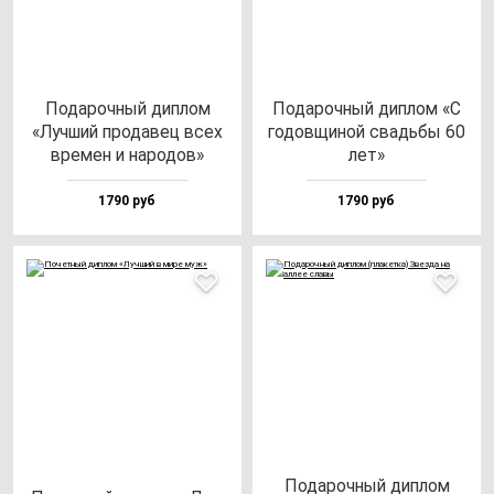
Пода­роч­ный дип­лом
Пода­роч­ный дип­лом «С
«Луч­ший про­да­вец всех
го­дов­щи­ной свадь­бы 60
вре­мен и на­ро­дов»
лет»
1790 руб
1790 руб
Пода­роч­ный дип­лом