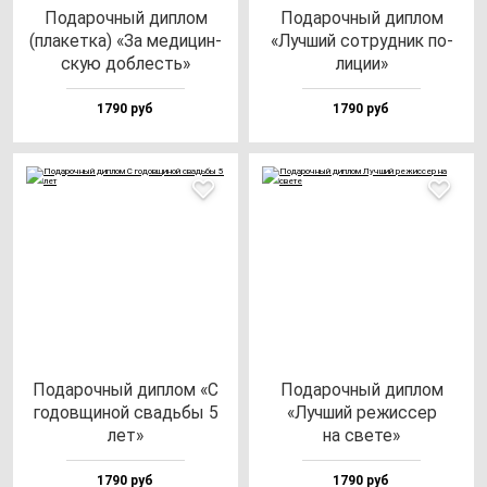
Пода­роч­ный дип­лом
Пода­роч­ный дип­лом
(пла­кет­ка) «За ме­ди­цин­
«Луч­ший сот­руд­ник по­
скую доб­лесть»
ли­ции»
1790 руб
1790 руб
Пода­роч­ный дип­лом «С
Пода­роч­ный дип­лом
го­дов­щи­ной свадь­бы 5
«Луч­ший ре­жис­сер
лет»
на све­те»
1790 руб
1790 руб