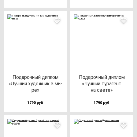
Пода­роч­ный дип­лом
Пода­роч­ный дип­лом
«Луч­ший ху­дож­ник в ми­
«Луч­ший ту­ра­гент
ре»
на све­те»
1790 руб
1790 руб