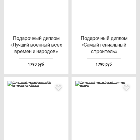
Пода­роч­ный дип­лом
Пода­роч­ный дип­лом
«Луч­ший во­ен­ный всех
«Самый ге­ни­аль­ный
вре­мен и на­ро­дов»
стро­итель»
1790 руб
1790 руб