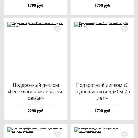
1790 руб
1790 руб
Пода­роч­ный дип­лом
Пода­роч­ный дип­лом «С
«Гене­ало­ги­чес­кое дре­во
го­дов­щи­ной свадь­бы 25
семьи»
лет»
2290 руб
1790 руб