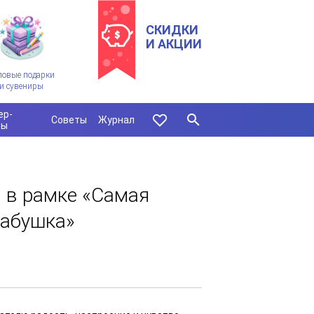
СКИДКИ
И АКЦИИ
ловые подарки
и сувениры
ер-
Советы
Журнал
сы
 в рамке «Самая
бабушка»