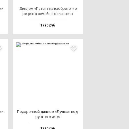
ми­
Дип­лом «Патент на изоб­ре­те­ние
ре­цеп­та се­мей­но­го счастья»
1790 руб
ми­
Пода­роч­ный дип­лом «Луч­шая под­
ру­га на све­те»
1790 руб