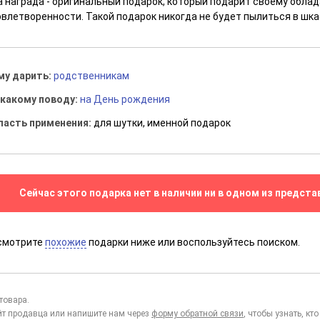
а награда - оригинальный подарок, который подарит своему облад
овлетворенности. Такой подарок никогда не будет пылиться в шка
му дарить:
родственникам
 какому поводу:
на День рождения
ласть применения:
для шутки, именной подарок
Сейчас этого подарка нет в наличии ни в одном из предста
смотрите
похожие
подарки ниже или воспользуйтесь поиском.
товара.
йт продавца или напишите нам через
форму обратной связи
, чтобы узнать, к