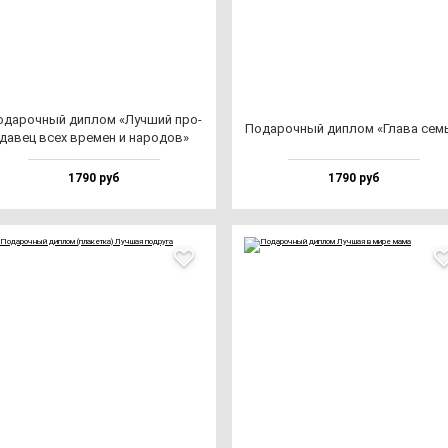
да­роч­ный дип­лом «Луч­ший про­
Пода­роч­ный дип­лом «Гла­ва сем
да­вец всех вре­мен и на­ро­дов»
1790 руб
1790 руб