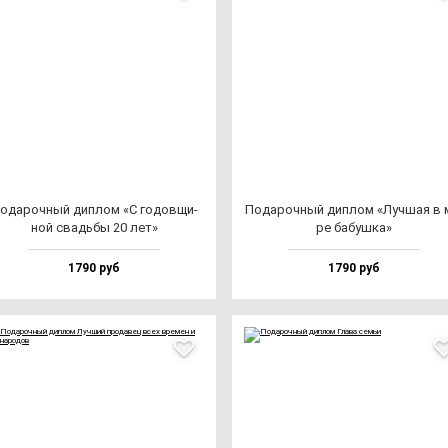
ода­роч­ный дип­лом «С го­дов­щи­
Пода­роч­ный дип­лом «Луч­шая в 
ной свадь­бы 20 лет»
ре ба­буш­ка»
1790 руб
1790 руб