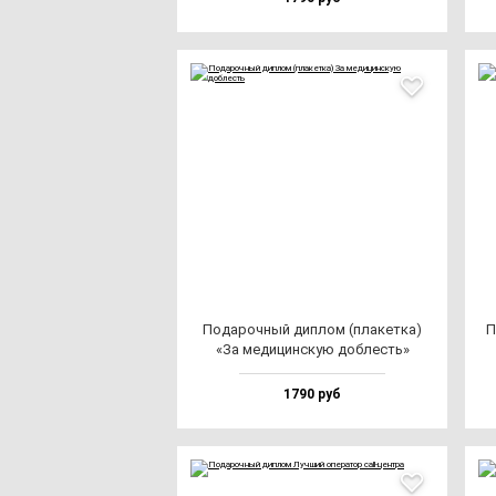
Пода­роч­ный дип­лом (пла­кет­ка)
П
«За ме­ди­цин­скую доб­лесть»
1790 руб