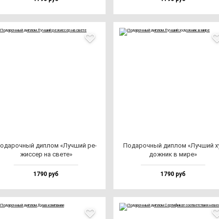
ода­роч­ный дип­лом «Луч­ший ре­
Пода­роч­ный дип­лом «Луч­ший х
жис­сер на све­те»
дож­ник в ми­ре»
1790 руб
1790 руб