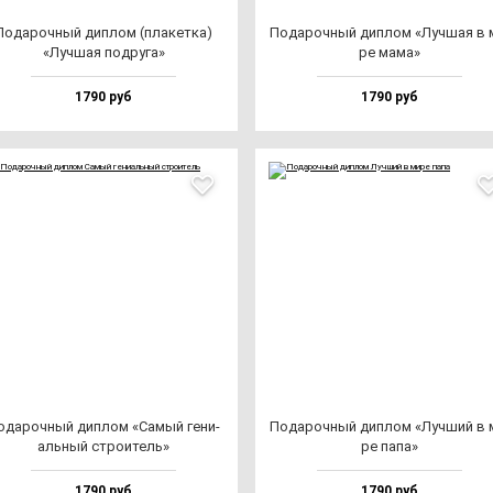
Пода­роч­ный дип­лом (пла­кет­ка)
Пода­роч­ный дип­лом «Луч­шая в 
«Луч­шая под­ру­га»
ре ма­ма»
1790 руб
1790 руб
ода­роч­ный дип­лом «Самый ге­ни­
Пода­роч­ный дип­лом «Луч­ший в 
аль­ный стро­итель»
ре па­па»
1790 руб
1790 руб