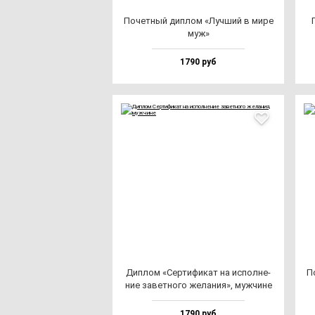
Почет­ный дип­лом «Луч­ший в ми­ре
муж»
1790 руб
Дип­лом «Сер­ти­фи­кат на ис­пол­не­
П
ние за­вет­но­го же­ла­ния», муж­чи­не
1790 руб