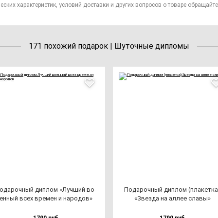
еских характеристик, условий доставки и других вопросов о товаре обращайте
171 похожий подарок | Шуточные дипломы
ода­роч­ный дип­лом «Луч­ший во­
Пода­роч­ный дип­лом (пла­кет­ка
ен­ный всех вре­мен и на­ро­дов»
«Звез­да на ал­лее сла­вы»