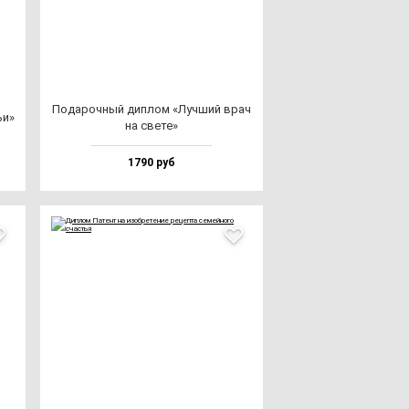
Пода­роч­ный дип­лом «Луч­ший врач
ьи»
на све­те»
1790 руб