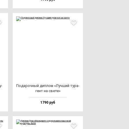
у­
Пода­роч­ный дип­лом «Луч­ший ту­ра­
гент на све­те»
1790 руб