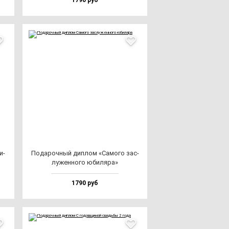
1790 руб
и­
Пода­роч­ный дип­лом «Само­го зас­
лу­жен­но­го юби­ля­ра»
1790 руб