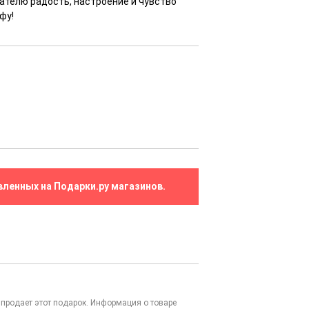
ателю радость, настроение и чувство
фу!
вленных на Подарки.ру магазинов.
то продает этот подарок. Информация о товаре