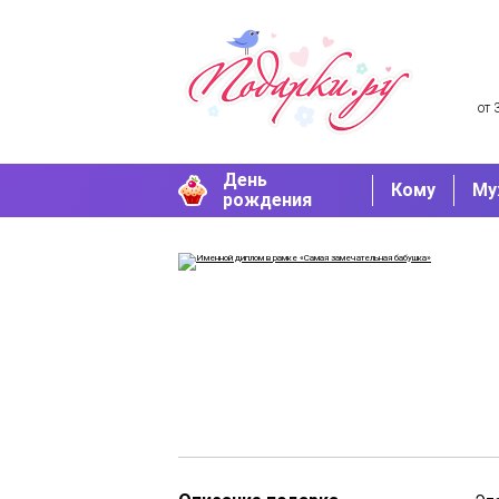
от 
День
Кому
Му
рождения