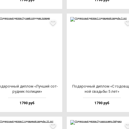
1790 руб
1790 руб
да­роч­ный дип­лом «Луч­ший сот­
Пода­роч­ный дип­лом «С го­дов­щ
руд­ник по­ли­ции»
ной свадь­бы 5 лет»
1790 руб
1790 руб