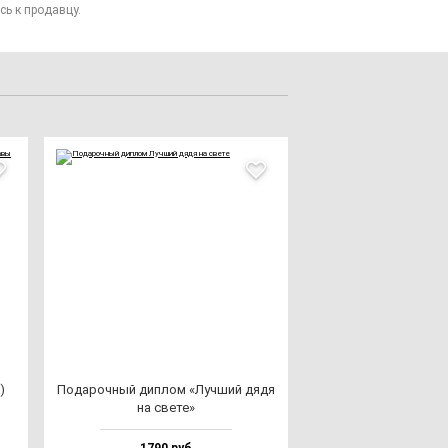
сь к продавцу.
)
Пода­роч­ный дип­лом «Луч­ший дя­дя
на све­те»