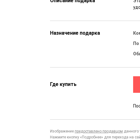
Описание подарка
Эт
уд
Назначение подарка
Ко
По
Об
Где купить
По
Изображение
предоставлено продавцом
данного 
Нажмите кнопку «Подробнее» для перехода на са