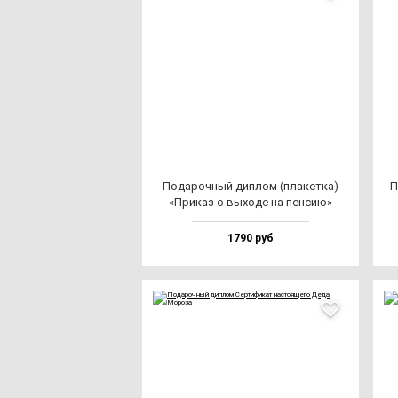
Пода­роч­ный дип­лом (пла­кет­ка)
П
«При­каз о вы­хо­де на пен­сию»
1790 руб