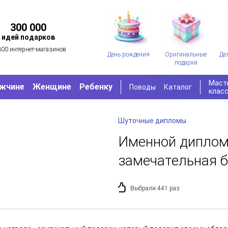
300 000
идей подарков
300 интернет-магазинов
День рождения
Оригинальные
Де
подарки
Маст
жчине
Женщине
Ребенку
Поводы
Каталог
клас
Шуточные дипломы
Именной диплом
замечательная 
Выбрали 441 раз