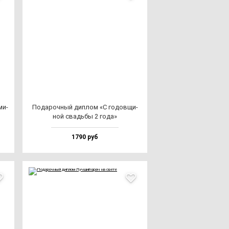
ми­
Пода­роч­ный дип­лом «С го­дов­щи­
ной свадь­бы 2 го­да»
1790 руб