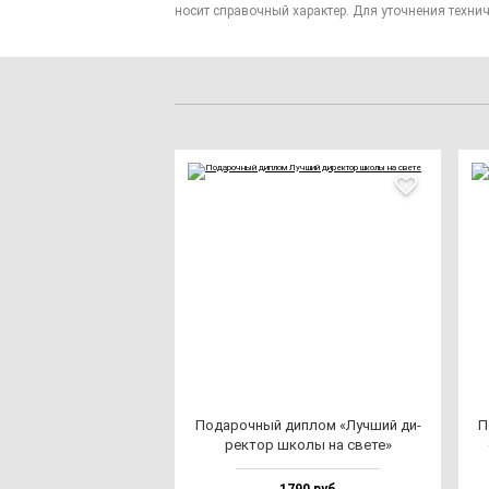
носит справочный характер. Для уточнения технич
Пода­роч­ный дип­лом «Луч­ший ди­
П
рек­тор шко­лы на све­те»