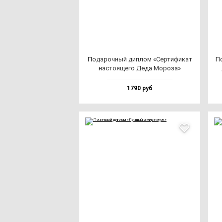
Пода­роч­ный дип­лом «Сер­ти­фи­кат
По
нас­то­яще­го Деда Моро­за»
1790 руб