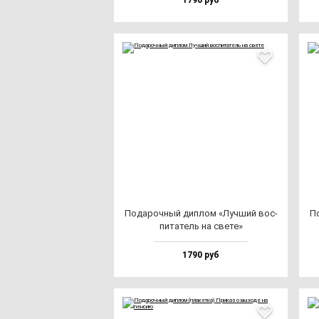
1790 руб
Пода­роч­ный дип­лом «Луч­ший вос­
По
пи­та­тель на све­те»
1790 руб