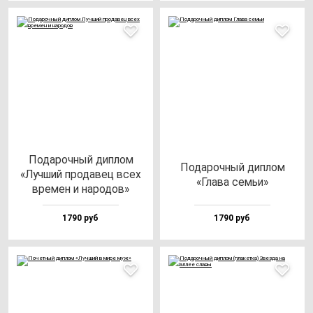
Пода­роч­ный дип­лом
Пода­роч­ный дип­лом
«Луч­ший про­да­вец всех
«Гла­ва семьи»
вре­мен и на­ро­дов»
1790 руб
1790 руб