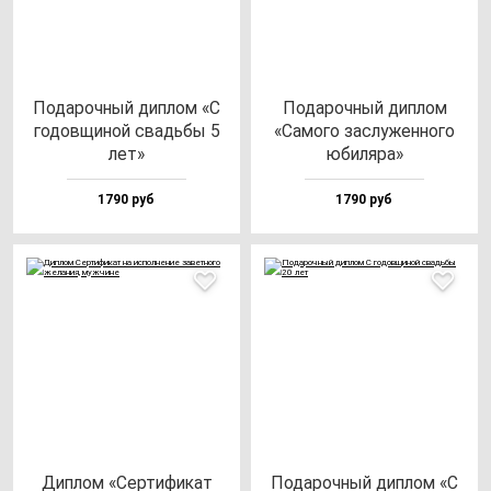
Пода­роч­ный дип­лом «С
Пода­роч­ный дип­лом
го­дов­щи­ной свадь­бы 5
«Само­го зас­лу­жен­но­го
лет»
юби­ля­ра»
1790 руб
1790 руб
Дип­лом «Сер­ти­фи­кат
Пода­роч­ный дип­лом «С