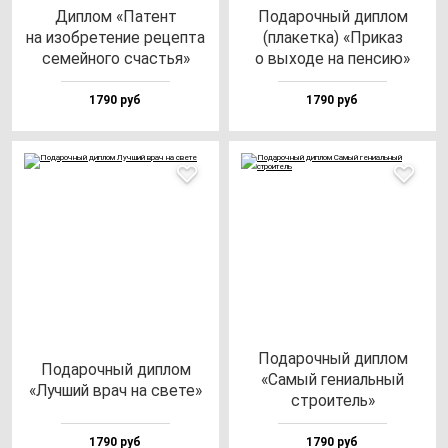
Дип­лом «Патент
Пода­роч­ный дип­лом
на изоб­ре­те­ние ре­цеп­та
(пла­кет­ка) «При­каз
се­мей­но­го счастья»
о вы­хо­де на пен­сию»
1790 руб
1790 руб
Пода­роч­ный дип­лом
Пода­роч­ный дип­лом
«Самый ге­ни­аль­ный
«Луч­ший врач на све­те»
стро­итель»
1790 руб
1790 руб