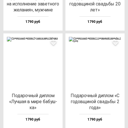
на ис­пол­не­ние за­вет­но­го
го­дов­щи­ной свадь­бы 20
же­ла­ния», муж­чи­не
лет»
1790 руб
1790 руб
Пода­роч­ный дип­лом
Пода­роч­ный дип­лом «С
«Луч­шая в ми­ре ба­буш­
го­дов­щи­ной свадь­бы 2
ка»
го­да»
1790 руб
1790 руб