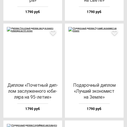
ра»
на све­те»
1790 руб
1790 руб
Дип­лом «Почет­ный дип­
Пода­роч­ный дип­лом
лом зас­лу­жен­но­го юби­
«Луч­ший эко­но­мист
ля­ра на 95-ле­тие»
на Зем­ле»
1790 руб
1790 руб