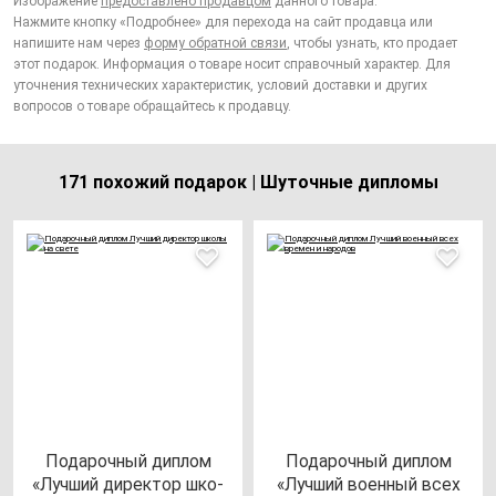
Изображение
предоставлено продавцом
данного товара.
Нажмите кнопку «Подробнее» для перехода на сайт продавца или
напишите нам через
форму обратной связи
, чтобы узнать, кто продает
этот подарок. Информация о товаре носит справочный характер. Для
уточнения технических характеристик, условий доставки и других
вопросов о товаре обращайтесь к продавцу.
171 похожий подарок | Шуточные дипломы
Пода­роч­ный дип­лом
Пода­роч­ный дип­лом
«Луч­ший ди­рек­тор шко­
«Луч­ший во­ен­ный всех