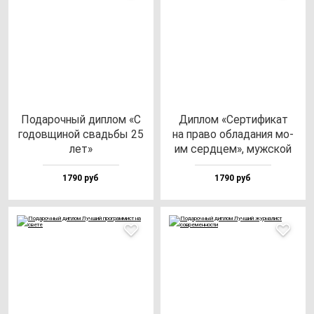
Пода­роч­ный дип­лом «С
Дип­лом «Сер­ти­фи­кат
го­дов­щи­ной свадь­бы 25
на пра­во об­ла­да­ния мо­
лет»
им сер­дцем», муж­ской
1790 руб
1790 руб