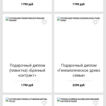
1790 руб
1790 руб
Пода­роч­ный дип­лом
Пода­роч­ный дип­лом
(пла­кет­ка) «Брач­ный
«Гене­ало­ги­чес­кое дре­во
кон­тракт»
семьи»
1790 руб
2290 руб