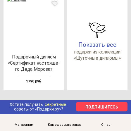
Показать все
по­дар­ки из кол­лек­ции
Пода­роч­ный дип­лом
«Шуточ­ные дип­ло­мы»
«Сер­ти­фи­кат нас­то­яще­
го Деда Моро­за»
1790 руб
Хотите получать
секретные
ПОДПИШИТЕСЬ
советы от «Подарки.ру»?
Магазинам
Как оформить заказ
О нас