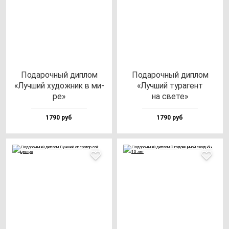
Пода­роч­ный дип­лом
Пода­роч­ный дип­лом
«Луч­ший ху­дож­ник в ми­
«Луч­ший ту­ра­гент
ре»
на све­те»
1790 руб
1790 руб