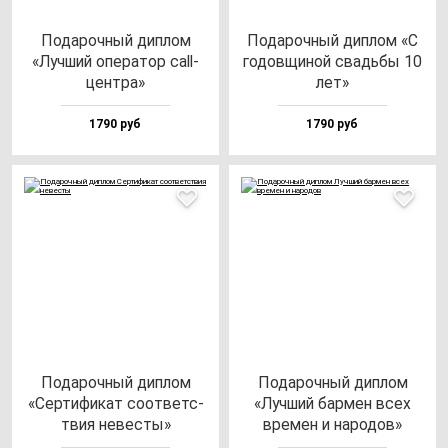
Пода­роч­ный дип­лом
Пода­роч­ный дип­лом «С
«Луч­ший опе­ра­тор call-
го­дов­щи­ной свадь­бы 10
цен­тра»
лет»
1790 руб
1790 руб
Пода­роч­ный дип­лом
Пода­роч­ный дип­лом
«Сер­ти­фи­кат со­от­ветс­
«Луч­ший бар­мен всех
твия не­вес­ты»
вре­мен и на­ро­дов»