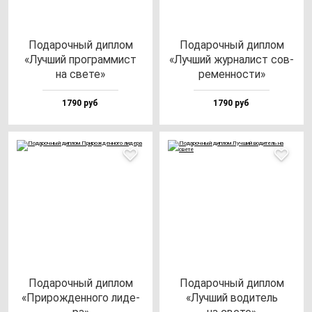
Пода­роч­ный дип­лом
Пода­роч­ный дип­лом
«Луч­ший прог­рам­мист
«Луч­ший жур­на­лист сов­
на све­те»
ре­мен­нос­ти»
1790 руб
1790 руб
Пода­роч­ный дип­лом
Пода­роч­ный дип­лом
«При­рож­ден­но­го ли­де­
«Луч­ший во­ди­тель