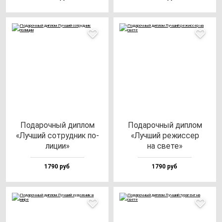
Пода­роч­ный дип­лом
Пода­роч­ный дип­лом
«Луч­ший сот­руд­ник по­
«Луч­ший ре­жис­сер
ли­ции»
на све­те»
1790 руб
1790 руб