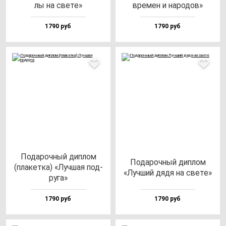
лы на све­те»
вре­мен и на­ро­дов»
1790 руб
1790 руб
Пода­роч­ный дип­лом
Пода­роч­ный дип­лом
(пла­кет­ка) «Луч­шая под­
«Луч­ший дя­дя на све­те»
ру­га»
1790 руб
1790 руб