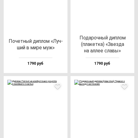
Пода­роч­ный дип­лом
Почет­ный дип­лом «Луч­
(пла­кет­ка) «Звез­да
ший в ми­ре муж»
на ал­лее сла­вы»
1790 руб
1790 руб