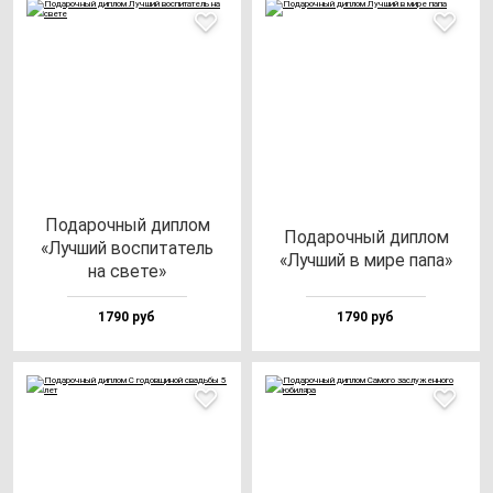
Пода­роч­ный дип­лом
Пода­роч­ный дип­лом
«Луч­ший вос­пи­та­тель
«Луч­ший в ми­ре па­па»
на све­те»
1790 руб
1790 руб