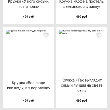
Круж­ка «У ко­го сись­ки,
Круж­ка «Кофе в пос­тель,
тот и прав»
шам­пан­ское в ван­ну»
499 руб
499 руб
Круж­ка «Так выг­ля­дит
Круж­ка «Все лю­ди
са­мый луч­ший на све­те
как лю­ди, а я ко­ро­ле­ва»
сын»
499 руб
499 руб