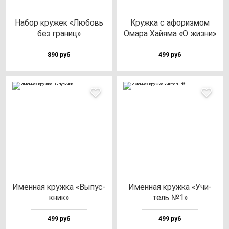
Набор кру­жек «Любовь
Круж­ка с афо­риз­мом
без гра­ниц»
Ома­ра Хай­яма «О жиз­ни»
890 руб
499 руб
Имен­ная круж­ка «Выпус­
Имен­ная круж­ка «Учи­
кник»
тель №1»
499 руб
499 руб