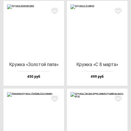
Круж­ка «Золо­той па­па»
Круж­ка «С 8 мар­та»
450 руб
499 руб