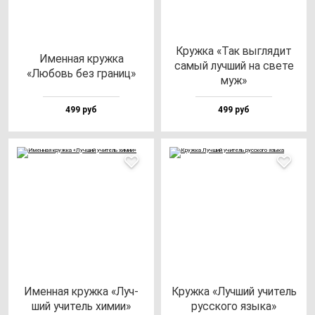
Круж­ка «Так выг­ля­дит
Имен­ная круж­ка
са­мый луч­ший на све­те
«Любовь без гра­ниц»
муж»
499 руб
499 руб
Имен­ная круж­ка «Луч­
Круж­ка «Луч­ший учи­тель
ший учи­тель хи­мии»
рус­ско­го язы­ка»