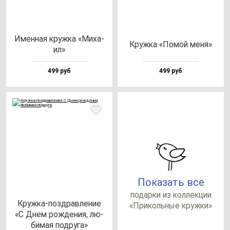
Имен­ная круж­ка «Миха­
Круж­ка «Помой ме­ня»
ил»
499 руб
499 руб
Показать все
по­дар­ки из кол­лек­ции
Круж­ка-поз­драв­ле­ние
«При­коль­ные круж­ки»
«С Днем рож­де­ния, лю­
би­мая под­ру­га»