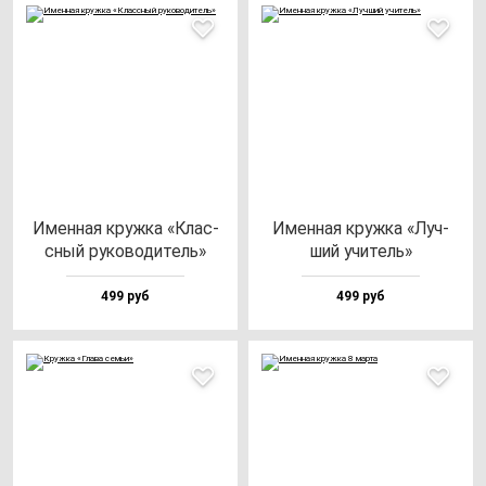
Имен­ная круж­ка «Клас­
Имен­ная круж­ка «Луч­
сный ру­ко­во­ди­тель»
ший учи­тель»
499 руб
499 руб