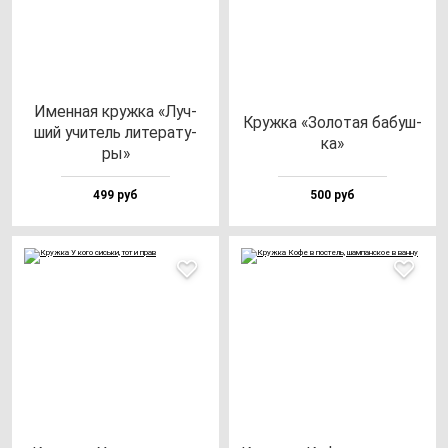
Имен­ная круж­ка «Луч­
Круж­ка «Золо­тая ба­буш­
ший учи­тель ли­те­ра­ту­
ка»
ры»
499 руб
500 руб