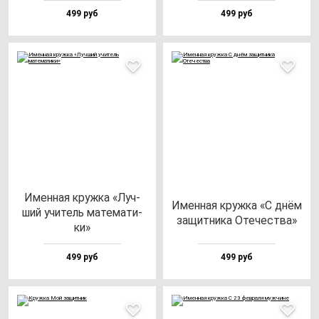
499 руб
499 руб
Имен­ная круж­ка «Луч­
Имен­ная круж­ка «С днём
ший учи­тель ма­те­ма­ти­
за­щит­ни­ка Оте­чес­тва»
ки»
499 руб
499 руб