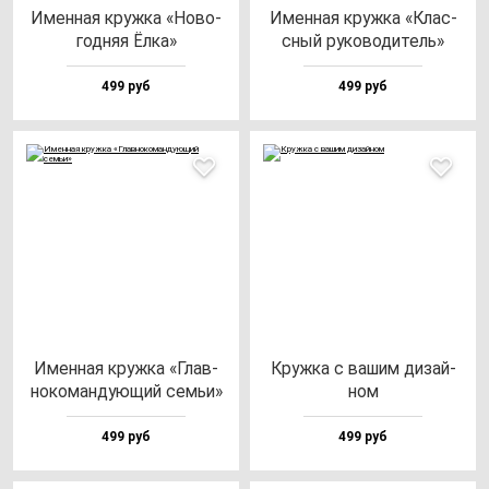
Имен­ная круж­ка «Ново­
Имен­ная круж­ка «Клас­
год­няя Ёлка»
сный ру­ко­во­ди­тель»
499 руб
499 руб
Имен­ная круж­ка «Глав­
Круж­ка с ва­шим ди­зай­
но­ко­ман­ду­ющий семьи»
ном
499 руб
499 руб