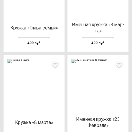
Имен­ная круж­ка «8 мар­
Круж­ка «Гла­ва cемьи»
та»
499 руб
499 руб
Имен­ная круж­ка «23
Круж­ка «8 мар­та»
Фев­ра­ля»