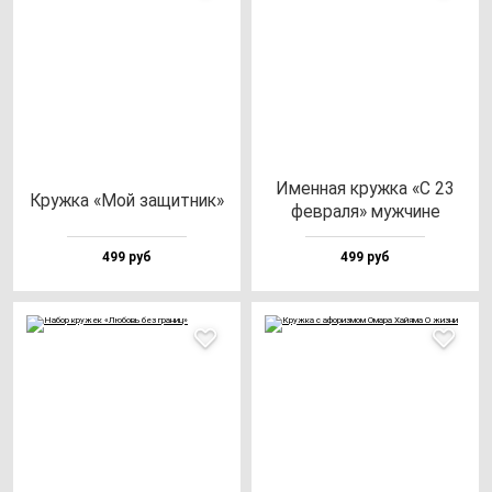
Имен­ная круж­ка «С 23
Круж­ка «Мой за­щит­ник»
фев­ра­ля» муж­чи­не
499 руб
499 руб