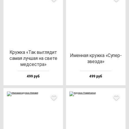
Круж­ка «Так выг­ля­дит
Имен­ная круж­ка «Супер­
са­мая луч­шая на све­те
звез­да»
мед­сес­тра»
499 руб
499 руб