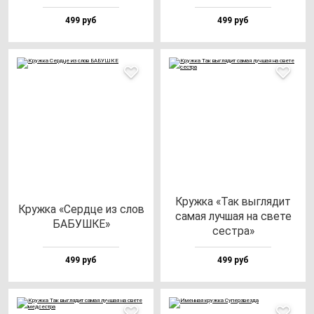
499 руб
499 руб
Круж­ка «Так выг­ля­дит
Круж­ка «Сер­дце из слов
са­мая луч­шая на све­те
БАБУШКЕ»
сес­тра»
499 руб
499 руб