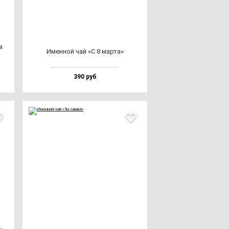
а
Имен­ной чай «С 8 мар­та»
390 руб