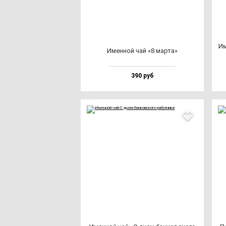
Им
Имен­ной чай «8 мар­та»
390 руб