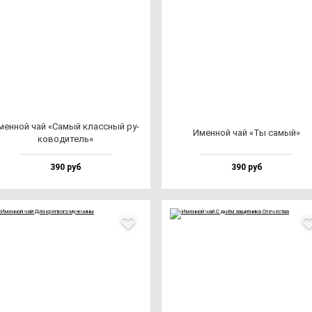
мен­ной чай «Самый клас­сный ру­
Имен­ной чай «Ты са­мый»
ко­во­ди­тель»
390 руб
390 руб