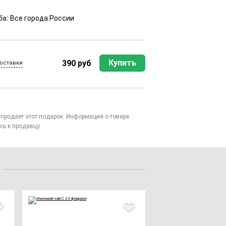
ба:
Все города России
Купить
390 руб
оставки
то продает этот подарок. Информация о товаре
сь к продавцу.