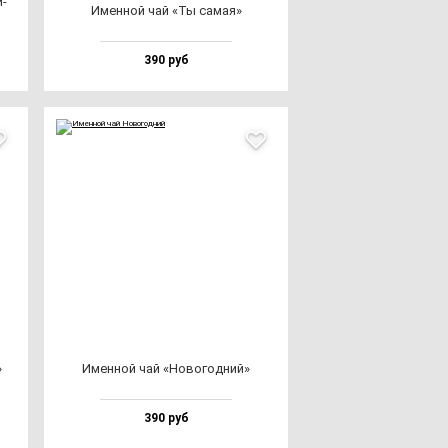
и­
Имен­ной чай «Ты са­мая»
390 руб
»
Имен­ной чай «Ново­год­ний»
390 руб