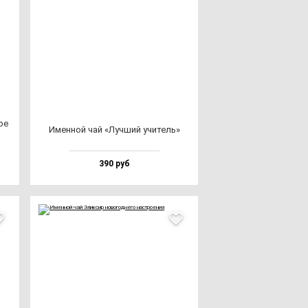
ре
Имен­ной чай «Луч­ший учи­тель»
390 руб