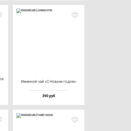
ре
Имен­ной чай «С Новым го­дом»
390 руб