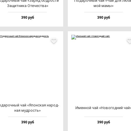
ода­роч­ный чай «Заряд бод­рос­ти
Пода­роч­ный чай «Чай для лю­б
Защит­ни­ка Оте­чес­тва»
мой ма­мы»
390 руб
390 руб
да­роч­ный чай «Япон­ская на­род­
Имен­ной чай «Ново­год­ний чай
ная муд­рость»
390 руб
390 руб