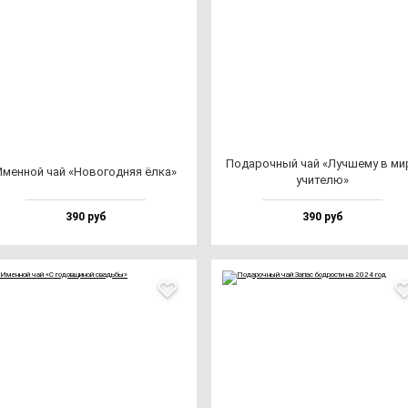
Пода­роч­ный чай «Луч­ше­му в ми­
Имен­ной чай «Ново­год­няя ёл­ка»
учи­те­лю»
390 руб
390 руб