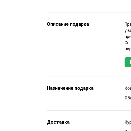
Описание подарка
Пр
у 
пр
Gu
по
Назначение подарка
Ко
Об
Доставка
Ку