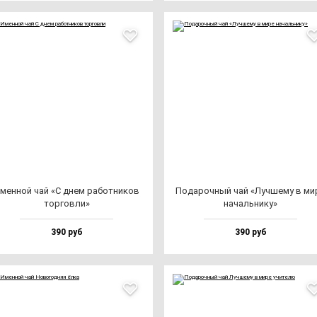
мен­ной чай «С днем ра­бот­ни­ков
Пода­роч­ный чай «Луч­ше­му в ми­
тор­гов­ли»
на­чаль­ни­ку»
390 руб
390 руб