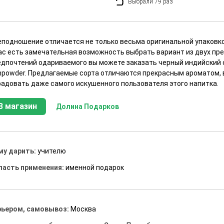
Выбрали 79 раз
еподношение отличается не только весьма оригинальной упаковкой
вас есть замечательная возможность выбрать вариант из двух пр
едпочтений одариваемого вы можете заказать черный индийский 
npowder. Предлагаемые сорта отличаются прекрасным ароматом, 
радовать даже самого искушенного пользователя этого напитка.
В магазин
Долина Подарков
му дарить:
учителю
ласть применения:
именной подарок
рьером, самовывоз:
Москва