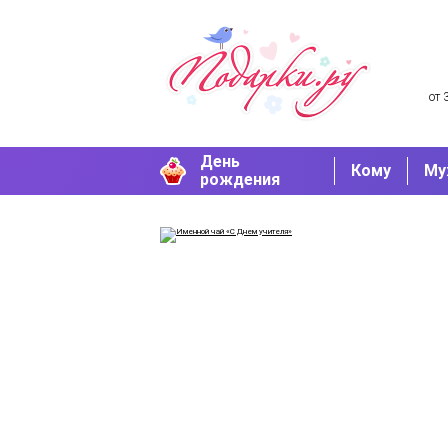
от 
День
Кому
Му
рождения