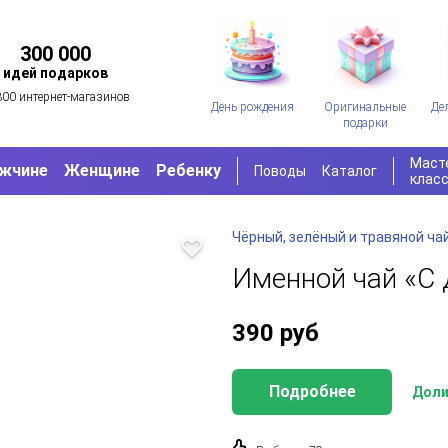
300 000
идей подарков
300 интернет-магазинов
День рождения
Оригинальные
Де
подарки
Маст
жчине
Женщине
Ребенку
Поводы
Каталог
клас
Чёрный, зелёный и травяной ча
Именной чай «С 
390
руб
Подробнее
Доли