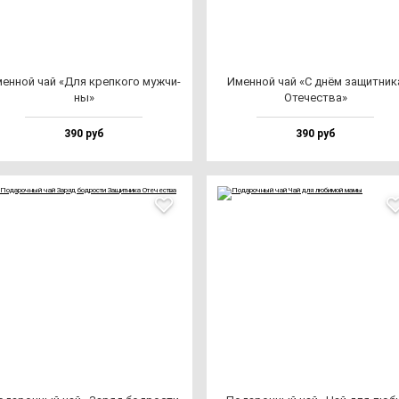
ен­ной чай «Для креп­ко­го муж­чи­
Имен­ной чай «С днём за­щит­ни­к
ны»
Оте­чес­тва»
390 руб
390 руб