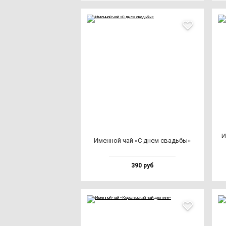
И
Имен­ной чай «С днем свадь­бы»
390 руб