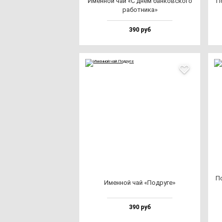
Имен­ной чай «С днем бан­ков­ско­го
П
ра­бот­ни­ка»
390 руб
По
Имен­ной чай «Под­ру­ге»
390 руб