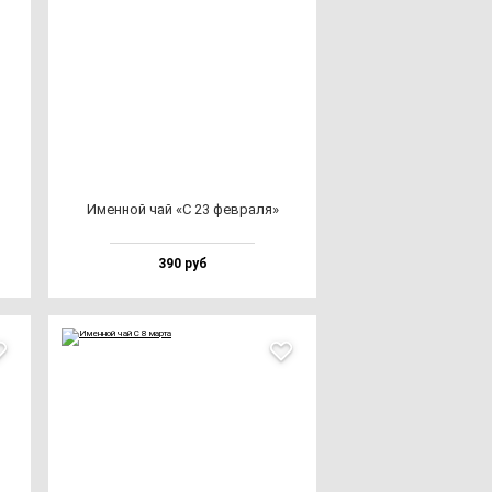
Имен­ной чай «С 23 фев­ра­ля»
390 руб