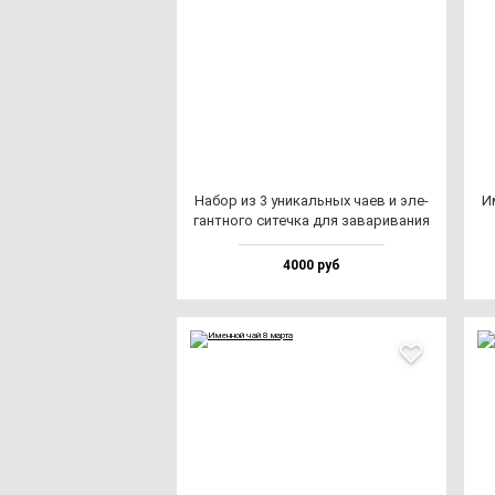
Набор из 3 уни­каль­ных ча­ев и эле­
И
ган­тно­го си­теч­ка для за­ва­ри­ва­ния
4000 руб