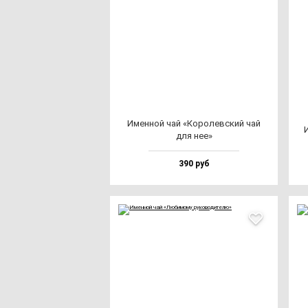
Имен­ной чай «Коро­лев­ский чай
для нее»
390 руб