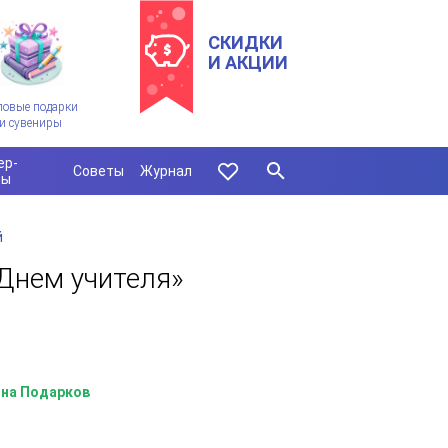
СКИДКИ
И АКЦИИ
ловые подарки
и сувениры
ер-
Советы
Журнал
сы
й
Днем учителя»
на Подарков