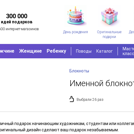
300 000
идей подарков
300 интернет-магазинов
День рождения
Оригинальные
Де
подарки
Маст
жчине
Женщине
Ребенку
Поводы
Каталог
клас
Блокноты
Именной блокно
Выбрали 26 раз
личный подарок начинающим художникам, студентам или коллегам
оригинальный дизайн сделают ваш подарок незабываемым.