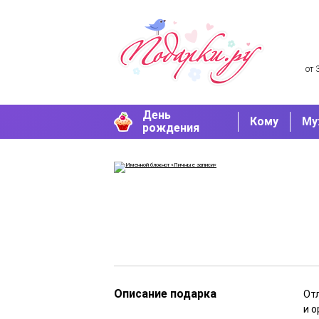
от 
День
Кому
Му
рождения
Описание подарка
От
и 