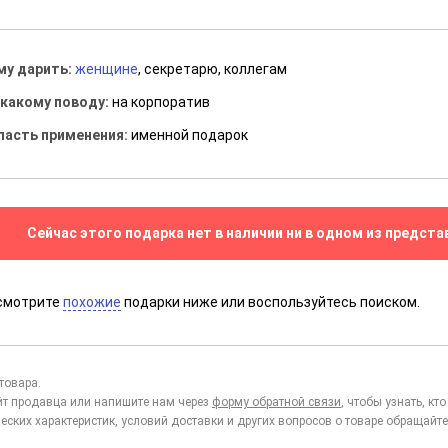
му дарить:
женщине
, секретарю, коллегам
 какому поводу:
на корпоратив
ласть применения:
именной подарок
Сейчас этого подарка нет в наличии ни в одном из предста
смотрите
похожие
подарки ниже или воспользуйтесь поиском.
товара.
йт продавца или напишите нам через
форму обратной связи
, чтобы узнать, к
еских характеристик, условий доставки и других вопросов о товаре обращайте