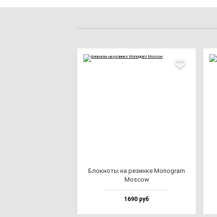
Блок­но­ты на ре­зин­ке Monog­ram
Mos­cow
1690 руб