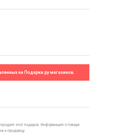
вленных на Подарки.ру магазинов.
то продает этот подарок. Информация о товаре
сь к продавцу.