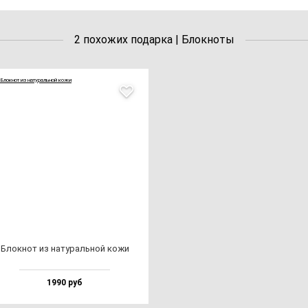
2 похожих подарка | Блокноты
Блок­нот из на­ту­раль­ной ко­жи
1990 руб