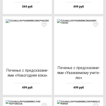
549 руб
499 руб
Печенье с пред­ска­за­ни­
Печенье с пред­ска­за­ни­
ями «Ува­жа­емо­му учи­те­
ями «Ново­год­няя ёл­ка»
лю»
499 руб
499 руб