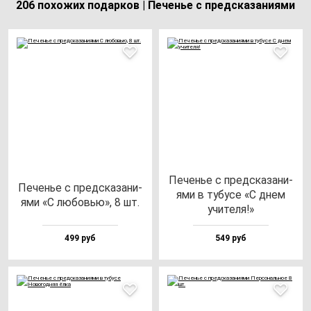
206 похожих подарков | Печенье с предсказаниями
Печенье с пред­ска­за­ни­
Печенье с пред­ска­за­ни­
ями в ту­бу­се «С днем
ями «С лю­бовью», 8 шт.
учи­те­ля!»
499 руб
549 руб