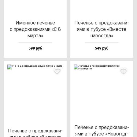
Имен­ное пе­ченье
Печенье с пред­ска­за­ни­
с пред­ска­за­ни­ями «С 8
ями в ту­бу­се «Вмес­те
мар­та»
нав­сег­да»
599 руб
549 руб
Печенье с пред­ска­за­ни­
Печенье с пред­ска­за­ни­
ями в ту­бу­се «Ново­год­