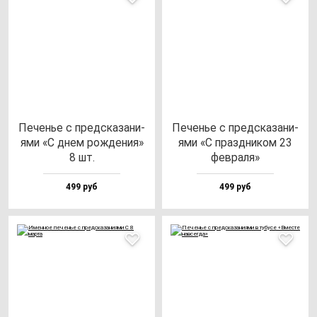
Печенье с пред­ска­за­ни­
Печенье с пред­ска­за­ни­
ями «С днем рож­де­ния»
ями «С праз­дни­ком 23
8 шт.
фев­ра­ля»
499 руб
499 руб