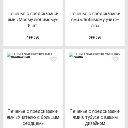
Печенье с пред­ска­за­ни­
Печенье с пред­ска­за­ни­
ями «Моему лю­би­мо­му»,
ями «Люби­мо­му учи­те­
8 шт.
лю»
499 руб
599 руб
Печенье с пред­ска­за­ни­
Печенье с пред­ска­за­ни­
ями «Учи­те­лю с боль­шим
ями в ту­бу­се с ва­шим
сер­дцем»
ди­зай­ном