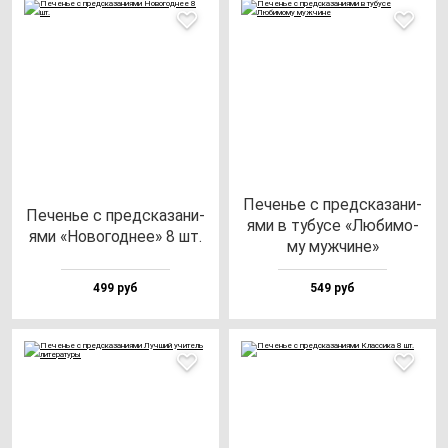
Печенье с пред­ска­за­ни­
Печенье с пред­ска­за­ни­
ями в ту­бу­се «Люби­мо­
ями «Ново­год­нее» 8 шт.
му муж­чи­не»
499 руб
549 руб