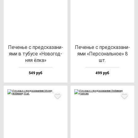
Печенье с пред­ска­за­ни­
Печенье с пред­ска­за­ни­
ями в ту­бу­се «Ново­год­
ями «Пер­со­наль­ное» 8
няя ёл­ка»
шт.
549 руб
499 руб