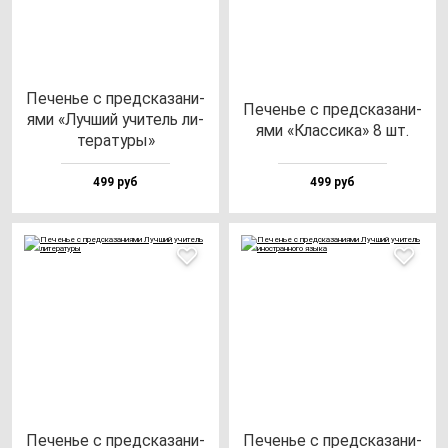
Печенье с пред­ска­за­ни­
Печенье с пред­ска­за­ни­
ями «Луч­ший учи­тель ли­
ями «Клас­си­ка» 8 шт.
те­ра­ту­ры»
499 руб
499 руб
Печенье с пред­ска­за­ни­
Печенье с пред­ска­за­ни­