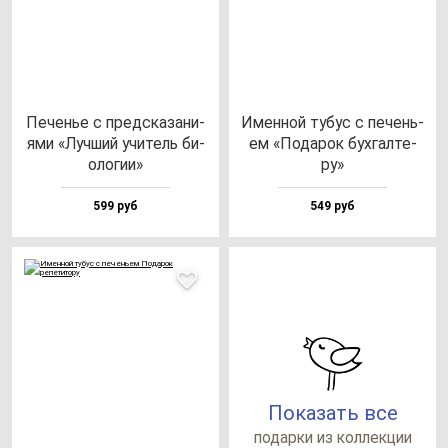
Печенье с пред­ска­за­ни­
Имен­ной ту­бус с пе­чень­
ями «Луч­ший учи­тель би­
ем «Пода­рок бух­гал­те­
оло­гии»
ру»
599 руб
549 руб
Показать все
по­дар­ки из кол­лек­ции