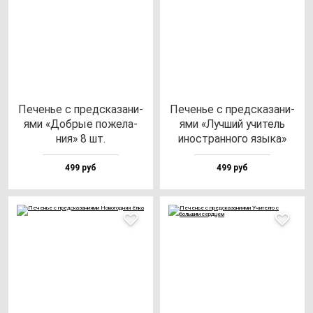
Печенье с пред­ска­за­ни­
Печенье с пред­ска­за­ни­
ями «Доб­рые по­же­ла­
ями «Луч­ший учи­тель
ния» 8 шт.
инос­тран­но­го язы­ка»
499 руб
499 руб