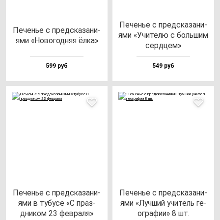
Печенье с пред­ска­за­ни­
Печенье с пред­ска­за­ни­
ями «Учи­те­лю с боль­шим
ями «Ново­год­няя ёл­ка»
сер­дцем»
599 руб
549 руб
Печенье с пред­ска­за­ни­
Печенье с пред­ска­за­ни­
ями в ту­бу­се «С праз­
ями «Луч­ший учи­тель ге­
дни­ком 23 фев­ра­ля»
ог­ра­фии» 8 шт.