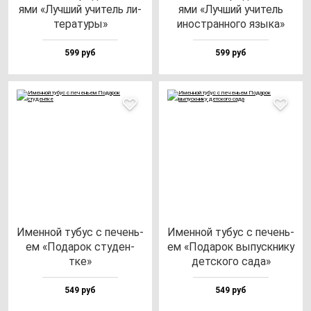
ями «Луч­ший учи­тель ли­
ями «Луч­ший учи­тель
те­ра­ту­ры»
инос­тран­но­го язы­ка»
599 руб
599 руб
Имен­ной ту­бус с пе­чень­
Имен­ной ту­бус с пе­чень­
ем «Пода­рок сту­ден­
ем «Пода­рок вы­пус­кни­ку
тке»
дет­ско­го са­да»
549 руб
549 руб