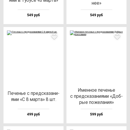
ями в ту­бу­се «8 мар­та»
нее»
549 руб
549 руб
Имен­ное пе­ченье
Печенье с пред­ска­за­ни­
с пред­ска­за­ни­ями «Доб­
ями «С 8 мар­та» 8 шт.
рые по­же­ла­ния»
499 руб
599 руб