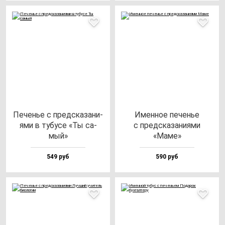
Печенье с пред­ска­за­ни­
Имен­ное пе­ченье
ями в ту­бу­се «Ты са­
с пред­ска­за­ни­ями
мый»
«Маме»
549 руб
590 руб