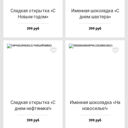
Слад­кая от­крыт­ка «С
Имен­ная шо­ко­лад­ка «С
Новым го­дом»
днем шах­те­ра»
399 руб
399 руб
Слад­кая от­крыт­ка «С
Имен­ная шо­ко­лад­ка «На
днем неф­тя­ни­ка!»
но­во­селье!»
399 руб
399 руб