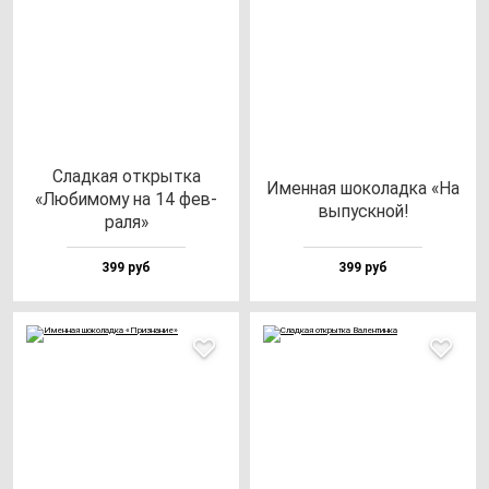
Слад­кая от­крыт­ка
Имен­ная шо­ко­лад­ка «На
«Люби­мо­му на 14 фев­
вы­пус­кной!
ра­ля»
399 руб
399 руб