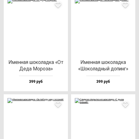
Имен­ная шо­ко­лад­ка «От
Имен­ная шо­ко­лад­ка
Деда Моро­за»
«Шоко­лад­ный до­пинг»
399 руб
399 руб