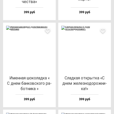
чес­тва»
399 руб
399 руб
Имен­ная шо­ко­лад­ка «
Слад­кая от­крыт­ка «С
С днем бан­ков­ско­го ра­
днем же­лез­но­до­рож­ни­
бот­ни­ка »
ка!»
399 руб
399 руб