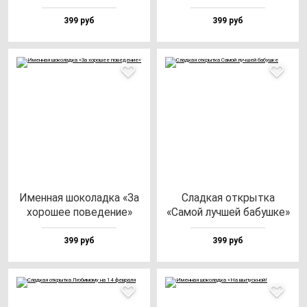
399 руб
399 руб
Имен­ная шо­ко­лад­ка «За
Слад­кая от­крыт­ка
хо­ро­шее по­ве­де­ние»
«Самой луч­шей ба­буш­ке»
399 руб
399 руб