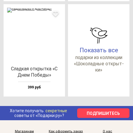
Показать все
по­дар­ки из кол­лек­ции
«Шоко­лад­ные от­крыт­
Слад­кая от­крыт­ка «С
ки»
Днем Побе­ды»
399 руб
Хотите получать
секретные
ПОДПИШИТЕСЬ
советы от «Подарки.ру»?
Магазинам
Как оформить заказ
О нас