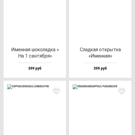
Имен­ная шо­ко­лад­ка «
Слад­кая от­крыт­ка
На 1 сен­тяб­ря»
«Имен­ная»
399 руб
399 руб