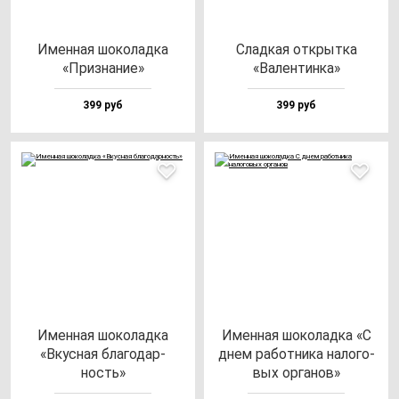
Имен­ная шо­ко­лад­ка
Слад­кая от­крыт­ка
«Приз­на­ние»
«Вален­тин­ка»
399 руб
399 руб
Имен­ная шо­ко­лад­ка
Имен­ная шо­ко­лад­ка «С
«Вкус­ная бла­го­дар­
днем ра­бот­ни­ка на­ло­го­
ность»
вых ор­га­нов»