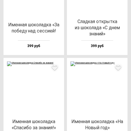
Слад­кая от­крыт­ка
Имен­ная шо­ко­лад­ка «За
из шо­ко­ла­да «С днем
по­бе­ду над сес­сией!
зна­ний»
399 руб
399 руб
Имен­ная шо­ко­лад­ка
Имен­ная шо­ко­лад­ка «На
«Спа­си­бо за зна­ния!»
Новый год»