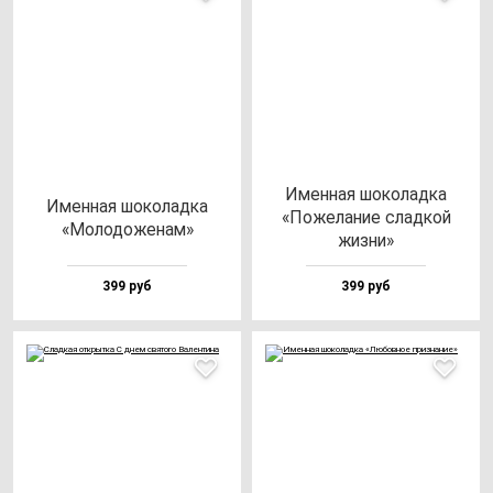
Имен­ная шо­ко­лад­ка
Имен­ная шо­ко­лад­ка
«Поже­ла­ние слад­кой
«Моло­до­же­нам»
жиз­ни»
399 руб
399 руб