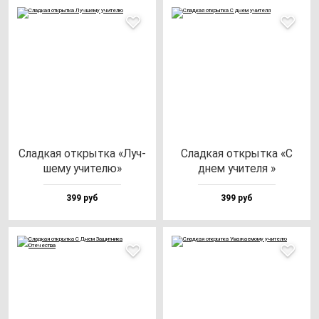
Слад­кая от­крыт­ка «Луч­
Слад­кая от­крыт­ка «С
ше­му учи­те­лю»
днем учи­те­ля »
399 руб
399 руб