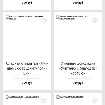
399 руб
399 руб
Слад­кая от­крыт­ка «Луч­
Имен­ная шо­ко­лад­ка
ше­му сот­руд­ни­ку по­ли­
«Учи­те­лю с бла­го­дар­
ции»
ностью»
399 руб
399 руб