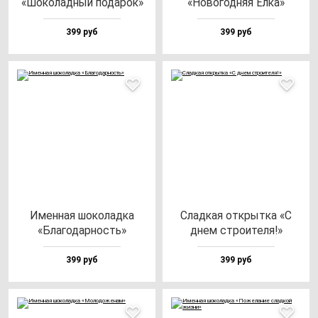
«Шоко­лад­ный по­да­рок»
«Ново­год­няя Ёлка»
399 руб
399 руб
Имен­ная шо­ко­лад­ка
Слад­кая от­крыт­ка «С
«Бла­го­дар­ность»
днем стро­ите­ля!»
399 руб
399 руб