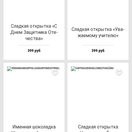
Слад­кая от­крыт­ка «С
Слад­кая от­крыт­ка «Ува­
Днем Защит­ни­ка Оте­
жа­емо­му учи­те­лю»
чес­тва»
399 руб
399 руб
Имен­ная шо­ко­лад­ка
Слад­кая от­крыт­ка